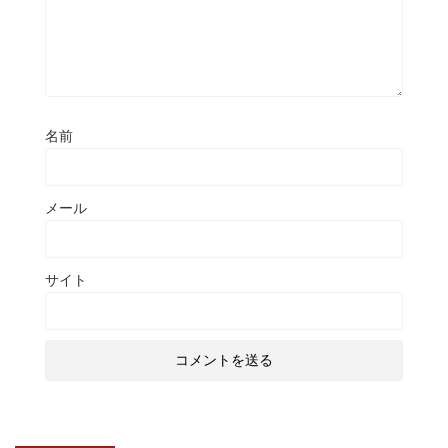
名前
メール
サイト