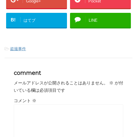
Google+
Pocket
B!
はてブ
LINE
-
盗撮事件
comment
メールアドレスが公開されることはありません。
※
が付
いている欄は必須項目です
コメント
※