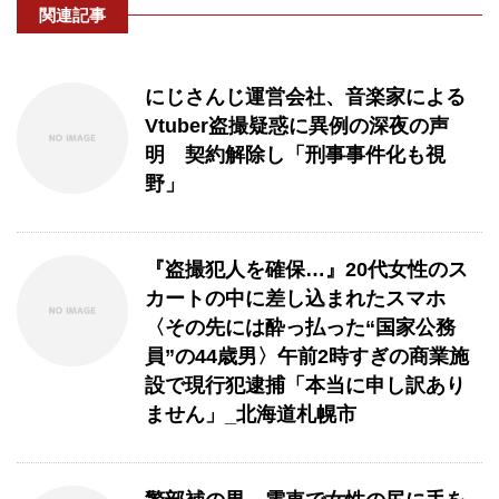
関連記事
にじさんじ運営会社、音楽家による
Vtuber盗撮疑惑に異例の深夜の声
明 契約解除し「刑事事件化も視
野」
『盗撮犯人を確保…』20代女性のス
カートの中に差し込まれたスマホ
〈その先には酔っ払った“国家公務
員”の44歳男〉午前2時すぎの商業施
設で現行犯逮捕「本当に申し訳あり
ません」_北海道札幌市