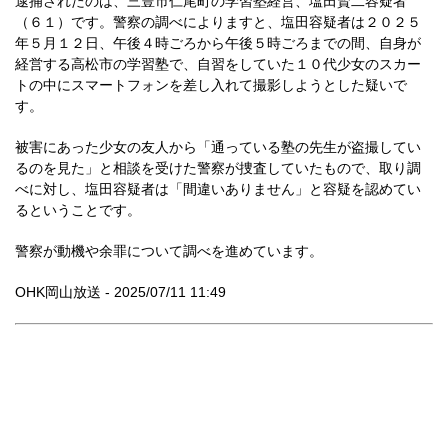
逮捕されたのは、三豊市仁尾町の学習塾経営、塩田賢二容疑者
（６１）です。警察の調べによりますと、塩田容疑者は２０２５
年５月１２日、午後４時ごろから午後５時ごろまでの間、自身が
経営する高松市の学習塾で、自習をしていた１０代少女のスカー
トの中にスマートフォンを差し入れて撮影しようとした疑いで
す。
被害にあった少女の友人から「通っている塾の先生が盗撮してい
るのを見た」と相談を受けた警察が捜査していたもので、取り調
べに対し、塩田容疑者は「間違いありません」と容疑を認めてい
るということです。
警察が動機や余罪について調べを進めています。
OHK岡山放送 - 2025/07/11 11:49