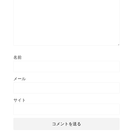
名前
メール
サイト