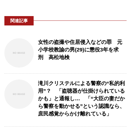
関連記事
女性の盗撮や住居侵入などの罪 元
小学校教諭の男(29)に懲役3年を求
刑 高松地検
滝川クリステルによる警察の“私的利
用”？ 「盗聴器が仕掛けられている
かも」と通報し… 「“大臣の妻だか
ら警察を動かせる”という認識なら、
庶民感覚からかけ離れている」