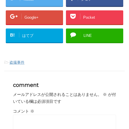
Google+
Pocket
B!
はてブ
LINE
-
盗撮事件
comment
メールアドレスが公開されることはありません。
※
が付
いている欄は必須項目です
コメント
※