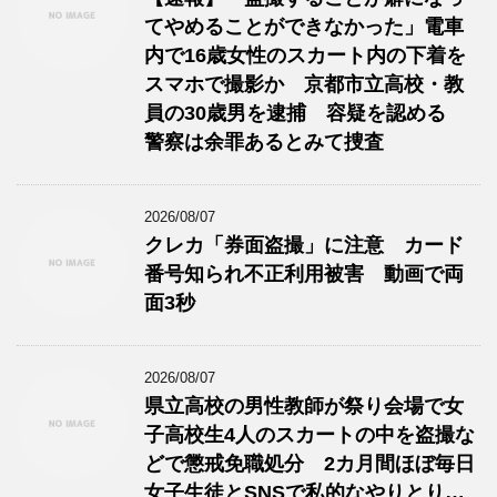
てやめることができなかった」電車
内で16歳女性のスカート内の下着を
スマホで撮影か 京都市立高校・教
員の30歳男を逮捕 容疑を認める
警察は余罪あるとみて捜査
2026/08/07
クレカ「券面盗撮」に注意 カード
番号知られ不正利用被害 動画で両
面3秒
2026/08/07
県立高校の男性教師が祭り会場で女
子高校生4人のスカートの中を盗撮な
どで懲戒免職処分 2カ月間ほぼ毎日
女子生徒とSNSで私的なやりとり…