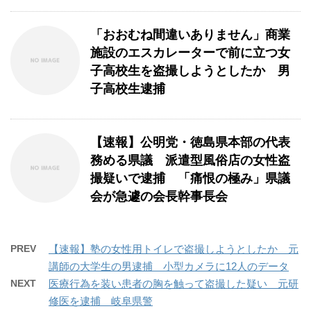
「おおむね間違いありません」商業
施設のエスカレーターで前に立つ女
子高校生を盗撮しようとしたか 男
子高校生逮捕
【速報】公明党・徳島県本部の代表
務める県議 派遣型風俗店の女性盗
撮疑いで逮捕 「痛恨の極み」県議
会が急遽の会長幹事長会
PREV
【速報】塾の女性用トイレで盗撮しようとしたか 元
講師の大学生の男逮捕 小型カメラに12人のデータ
NEXT
医療行為を装い患者の胸を触って盗撮した疑い 元研
修医を逮捕 岐阜県警