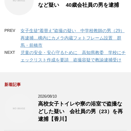
など疑い 40歳会社員の男を逮捕
PREV
女子生徒“着替え”盗撮の疑い 中学校教師の男（29）
再逮捕…構内にカメラ内蔵フォトフレーム設置 群
馬・前橋市
NEXT
児童の安全・安心守るために 高知県教委 学校にチ
ェックリスト作成を要請 盗撮容疑で教諭逮捕受け
新着記事
2026/08/10
高校女子トイレや寮の浴室で盗撮な
どした疑い 会社員の男（23）を再
逮捕【香川】