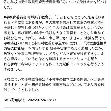
佐小学校の男性教員島﨑光優容疑者(24)について受け止めを述べま
した。
■県教育委員会 今城純子教育長 「子どもたちにとって最も信頼さ
れるべき立場にある者が、その立場を悪用して児童の尊厳と権利
を著しく侵害し傷つけたというこの行為は悪質極まりないものと
考える。再び県民の皆様の信頼を大きく裏切ることとなり重ねて
お詫びを申し上げる。本当に申し訳ございません」 逮捕を受けて
県教委は7月18日に市町村教委と県立学校に対し、「児童生徒性暴
力等の防止等」を内容とする 研修を実施するよう通知したほか、
教室などを常に整理整頓しカメラなどの不審物が設置できないよ
うな環境にしているかなどを確認するチェックリストを配布。こ
れを参考に各学校でリストを作って定期的にチェックを行うよう
求めました。
今後について今城教育長は「不祥事の根本にある問題が何かを深
ぼりする」と述べ初任者研修や採用方法などについてあり方を検
討していくとしました。
RKC高知放送 - 2025/07/24 18:39