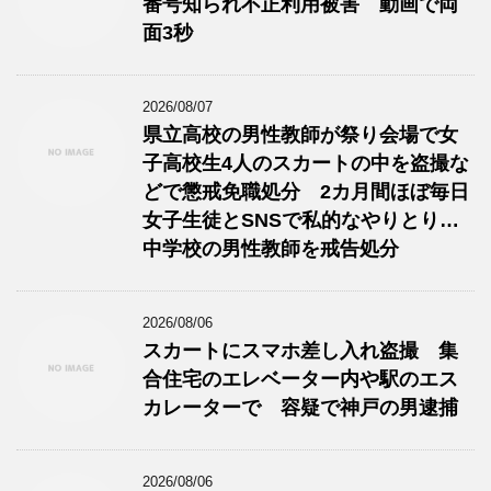
番号知られ不正利用被害 動画で両
面3秒
2026/08/07
県立高校の男性教師が祭り会場で女
子高校生4人のスカートの中を盗撮な
どで懲戒免職処分 2カ月間ほぼ毎日
女子生徒とSNSで私的なやりとり…
中学校の男性教師を戒告処分
2026/08/06
スカートにスマホ差し入れ盗撮 集
合住宅のエレベーター内や駅のエス
カレーターで 容疑で神戸の男逮捕
2026/08/06