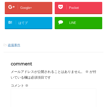
Google+
Pocket
B!
はてブ
LINE
-
盗撮事件
comment
メールアドレスが公開されることはありません。
※
が付
いている欄は必須項目です
コメント
※