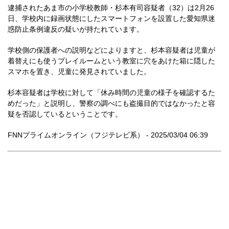
逮捕されたあま市の小学校教師・杉本有司容疑者（32）は2月26
日、学校内に録画状態にしたスマートフォンを設置した愛知県迷
惑防止条例違反の疑いが持たれています。
学校側の保護者への説明などによりますと、杉本容疑者は児童が
着替えにも使うプレイルームという教室に穴をあけた箱に隠した
スマホを置き、児童に発見されていました。
杉本容疑者は学校に対して「休み時間の児童の様子を確認するた
めだった」と説明し、警察の調べにも盗撮目的ではなかったと容
疑を否認しているということです。
FNNプライムオンライン（フジテレビ系） - 2025/03/04 06:39