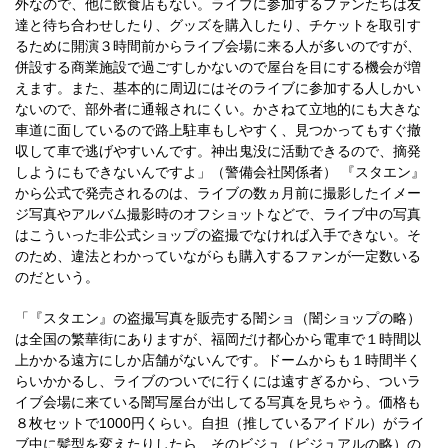
外なので、他に飲食店もない。ライブに参加するファンたちは友
達と待ち合わせしたり、グッズを購入したり、チケットを取引す
るために開演３時間前からライブ会場に来る人が多いのですが、
併設する商業施設で過ごすしかないので屋台を目にする機会が増
えます。また、基本的に周辺にはそのライブに参加する人しかい
ないので、部外者に通報されにくい。かさねて立地的にも大きな
車道に面しているので路上駐車もしやすく、見つかってもすぐ撤
収して車で逃げやすいんです。神出鬼没に活動できるので、摘発
しようにもできないんですよ」（警備会社関係者） 『スタエン』
から公式で発売されるのは、ライブの数ヵ月前に撮影したイメー
ジ写真やアルバム撮影時のオフショットなどで、ライブ中の写真
はこういった非公式ショップの盗撮でなければ入手できない。そ
のため、違法とわかっていながらも購入するファンが一定数いる
のだという。
「『スタエン』の盗撮写真を販売する闇ショ（闇ショップの略）
は全国の繁華街にありますが、福岡だけ都心から電車で１時間以
上かかる遠方にしか店舗がないんです。ドームからも１時間半く
らいかかるし、ライブのついでに行くには遠すぎるから、ついラ
イブ会場に来ている闇写屋台が出してる写真を見ちゃう。価格も
８枚セットで1000円くらい。自担（推しているアイドル）がライ
ブ中に髪型を変えたりしたら、そのビジュ（ビジュアルの略）の