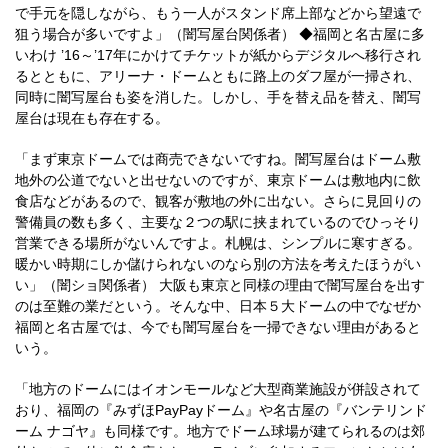
で手元を隠しながら、もう一人がスタンド席上部などから望遠で
狙う場合が多いですよ」（闇写屋台関係者） ◆福岡と名古屋に多
いわけ ’16～’17年にかけてチケットが紙からデジタルへ移行され
るとともに、アリーナ・ドームともに路上のダフ屋が一掃され、
同時に闇写屋台も姿を消した。しかし、手を替え品を替え、闇写
屋台は現在も存在する。
「まず東京ドームでは商売できないですね。闇写屋台はドーム敷
地外の公道でないと出せないのですが、東京ドームは敷地内に飲
食店などがあるので、観客が敷地の外に出ない。さらに見回りの
警備員の数も多く、主要な２つの駅に挟まれているのでひっそり
営業できる場所がないんですよ。札幌は、シンプルに寒すぎる。
暖かい時期にしか儲けられないのなら別の方法を考えたほうがい
い」（闇ショ関係者） 大阪も東京と同様の理由で闇写屋台を出す
のは至難の業だという。そんな中、日本５大ドームの中でなぜか
福岡と名古屋では、今でも闇写屋台を一掃できない理由があると
いう。
「地方のドームにはイオンモールなど大型商業施設が併設されて
おり、福岡の『みずほPayPayドーム』や名古屋の『バンテリンド
ーム ナゴヤ』も同様です。地方でドーム球場が建てられるのは郊