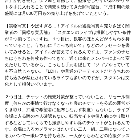
台」が付き物だ。ダフ屋と連携して、盗撮をしやすい席のチケッ
トを手に入れることで商売を続けてきた闇写屋台。平成中期の最
盛期には月600万円もの売り上げをあげていたという。
【実物写真】やばすぎる…！アイドルの盗撮写真を売りさばく闇
業者の「異様な実店舗」 「スタエンのライブは撮影しやすい条件
が２つ揃っていますね。１つ目は、観客のほとんどがうちわを持
っていること。うちわに『こっち向いて』などのメッセージを書
いてみせると、アイドルが答えてくれるんですよ。ファンの子た
ちはうちわを何枚も作ってきて、近くに来たメンバーによって変
えたりしているから、こっちも手元を隠してゴソゴソやっていて
も不自然じゃない。『LDH』や普通のアーティストだとうちわの
持ち込みが禁止されているライブも多いのですが、スタエンは文
化として根付いています。
２つ目は、チケットの転売対策が整っていないこと。リセール制
度（何らかの事情で行けなくなった客のチケットを公式の運営が
引き取り、抽選で希望者に配布しなおす制度）もないし、ライブ
会場に入る際の本人確認もない。転売サイトや個人的にやり取り
するなどしていくらでも撮影しやすい席のチケットがとれるんで
す。会場に入るカメラマンはたいてい二人一組。二重になってい
るカバンで一眼レフを持ち込み、一人がうちわなどの応援グッズ