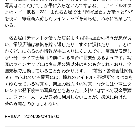
写真はここだけでしか手に入らないんですよね」（アイドルオタ
クのマイ・仮名・23） また名古屋では「闇写屋台」が堂々とSNS
を使い、毎週新入荷したラインナップを知らせ、巧みに営業して
いる。
「名古屋はテナントを借りた店舗よりも闇写屋台のほうが息が長
い。常設店舗は移転を繰り返したり、すぐに潰れたり……。とに
かくどこにあるのか情報が手に入りにくいんです。店舗が安定し
ない分、ライブ会場目の前にいる屋台に需要があるようです。写
真のラインナップには名古屋公演以外のものも含まれており、全
国規模で活動していることがわかります」 （前出・警備会社関係
者） 売られている闇写には、憧れのアイドルが喫煙所でタバコを
くゆらせている写真や、楽屋の出入りの写真、なかには中高生タ
レントの登下校中の写真などもあった。支払いはすべて現金手渡
し。ファン一人一人が安易に利用しないことが、撲滅に向けた一
番の近道なのかもしれない。
FRIDAY - 2024/09/09 15:00