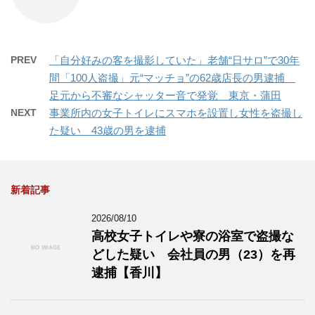
PREV
「自分好みの客を撮影していた」老舗“日サロ”で30年
間「100人盗撮」元“マッチョ”の62歳店長の男逮捕
足元から不審なシャッター音で発覚 東京・蒲田
NEXT
事業所内の女子トイレにスマホを設置し女性を盗撮し
た疑い 43歳の男を逮捕
新着記事
2026/08/10
高校女子トイレや寮の浴室で盗撮な
どした疑い 会社員の男（23）を再
逮捕【香川】