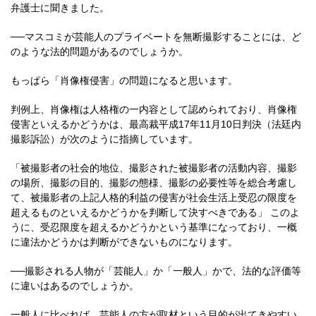
弁護士に聞きました。
──マスコミが芸能人のプライベートを無断撮影することには、ど
のような法的問題があるのでしょうか。
もっぱら「肖像権侵害」の問題になると思います。
判例上、肖像権は人格権の一内容として認められており、肖像権
侵害といえるかどうかは、最高裁平成17年11月10日判決（法廷内
撮影訴訟）が次のように指摘しています。
「被撮影者の社会的地位、撮影された被撮影者の活動内容、撮影
の場所、撮影の目的、撮影の態様、撮影の必要性等を総合考慮し
て、被撮影者の上記人格的利益の侵害が社会生活上受忍の限度を
超えるものといえるかどうかを判断して決すべきである」 このよ
うに、受忍限度を超えるかどうかという基準になっており、一概
に違法かどうかは判断ができないものになります。
──撮影される人物が「芸能人」か「一般人」かで、法的な評価等
に違いはあるのでしょうか。
一般人に比べれば、芸能人の方が取材という目的が出てきやすい