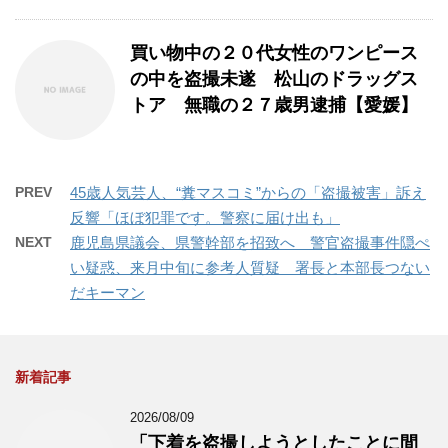
買い物中の２０代女性のワンピース
の中を盗撮未遂 松山のドラッグス
トア 無職の２７歳男逮捕【愛媛】
PREV
45歳人気芸人、“糞マスコミ”からの「盗撮被害」訴え
反響「ほぼ犯罪です。警察に届け出も」
NEXT
鹿児島県議会、県警幹部を招致へ 警官盗撮事件隠ぺ
い疑惑、来月中旬に参考人質疑 署長と本部長つない
だキーマン
新着記事
2026/08/09
「下着を盗撮しようとしたことに間