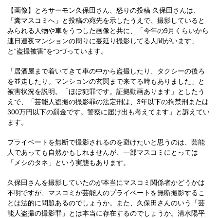
【画像】とろサーモン久保田さん、怒りの投稿 久保田さんは、
「糞マスコミへ」と投稿の宛先を示したうえで、撮影していると
みられる人物や車をうつした画像と共に、「今年の9月くらいから
連日連夜マンションの周りに蔓延り撮影してる人間がいます」
と“盗撮被害”をつづっています。
「居酒屋まで着いてきて車の中から盗撮したり、タクシーの後ろ
を並走したり。マンションの玄関まで来てる時もありました」と
被害状況を説明。「ほぼ犯罪です。証拠動画あります」としたう
えで、「芸能人盗撮の撮影罪の法定刑は、3年以下の拘禁刑または
300万円以下の罰金です。警察に届け出も考えてます」と訴えてい
ます。
プライベートを無断で撮影されるのを避けたいと思うのは、芸能
人であっても自然かもしれませんが、一部マスコミにとっては
「メシのタネ」という実態もあります。
久保田さんを撮影していたのが本当にマスコミ関係者かどうかは
不明ですが、マスコミが芸能人のプライベートを無断撮影するこ
とは法的に問題あるのでしょうか。また、久保田さんのいう「芸
能人盗撮の撮影罪」とは本当に存在するのでしょうか。清水陽平