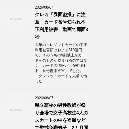
2026/08/07
クレカ「券面盗撮」に注
意 カード番号知られ不
正利用被害 動画で両面3
秒
去年のクレジットカードの不正
利用被害額はおよそ510億円
で、そのうちの9割以上がカー
ドそのものが盗まれるのではな
く、カードの情報だけが盗まれ
る「番号盗用被害」でした。
クレジットカードを人前で出
した ...
2026/08/07
県立高校の男性教師が祭
り会場で女子高校生4人の
スカートの中を盗撮など
で懲戒免職処分 2カ月間