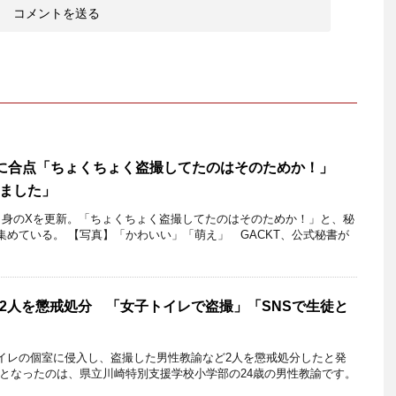
動に合点「ちょくちょく盗撮してたのはそのためか！」
ました」
、自身のXを更新。「ちょくちょく盗撮してたのはそのためか！」と、秘
めている。 【写真】「かわいい」「萌え」 GACKT、公式秘書が
2人を懲戒処分 「女子トイレで盗撮」「SNSで生徒と
イレの個室に侵入し、盗撮した男性教諭など2人を懲戒処分したと発
分となったのは、県立川崎特別支援学校小学部の24歳の男性教諭です。