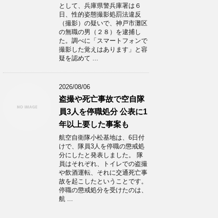
として、兵庫県警兵庫署は６
日、性的姿態撮影処罰法違反
（撮影）の疑いで、神戸市灘区
の無職の男（２８）を逮捕し
た。調べに「スマートフォンで
撮影した覚えはあります」と容
疑を認めて ...
2026/08/06
盗撮や死亡事故で空自隊
員3人を停職処分 公表に1
年以上要した事案も
航空自衛隊小松基地は、6日付
けで、隊員3人を停職の懲戒処
分にしたと発表しました。 隊
員はそれぞれ、トイレでの盗撮
や飲酒運転、それに交通死亡事
故を起こしたということです。
停職の懲戒処分を受けたのは、
航 ...