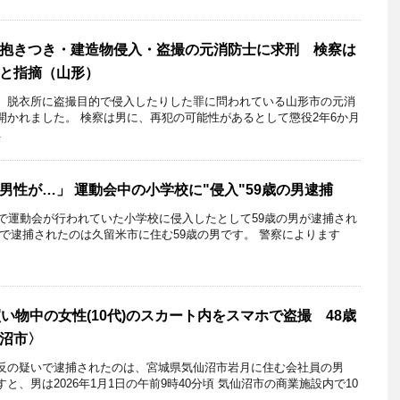
抱きつき・建造物侵入・盗撮の元消防士に求刑 検察は
と指摘（山形）
、脱衣所に盗撮目的で侵入したりした罪に問われている山形市の元消
開かれました。 検察は男に、再犯の可能性があるとして懲役2年6か月
.
男性が…」 運動会中の小学校に"侵入"59歳の男逮捕
市で運動会が行われていた小学校に侵入したとして59歳の男が逮捕され
で逮捕されたのは久留米市に住む59歳の男です。 警察によります
い物中の女性(10代)のスカート内をスマホで盗撮 48歳
沼市〉
の疑いで逮捕されたのは、宮城県気仙沼市岩月に住む会社員の男
すと、男は2026年1月1日の午前9時40分頃 気仙沼市の商業施設内で10