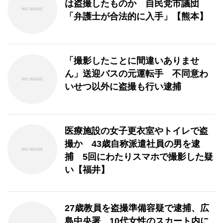
は盗撮したものか 自民党市議団
「弁護士が合法的に入手」【熊本】
「撮影したことに間違いありませ
ん」送迎バスの元運転手 不同意わ
いせつ以外に盗撮も行い逮捕
医療施設の女子更衣室やトイレで盗
撮か 43歳自称派遣社員の男を逮
捕 5回にわたりスマホで撮影した疑
い【福井】
27歳教員を盗撮準備容疑で逮捕、広
島中央署 10代女性のスカート内に