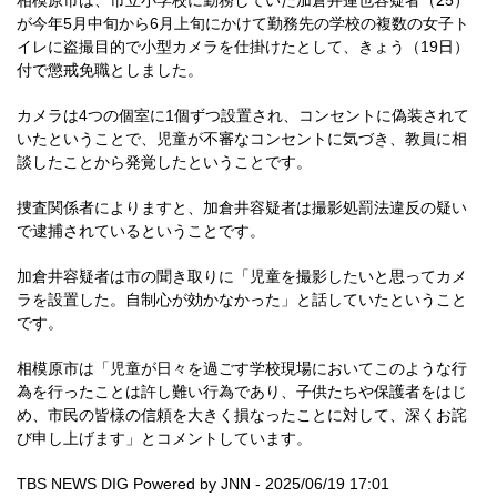
相模原市は、市立小学校に勤務していた加倉井蓮也容疑者（25）
が今年5月中旬から6月上旬にかけて勤務先の学校の複数の女子ト
イレに盗撮目的で小型カメラを仕掛けたとして、きょう（19日）
付で懲戒免職としました。
カメラは4つの個室に1個ずつ設置され、コンセントに偽装されて
いたということで、児童が不審なコンセントに気づき、教員に相
談したことから発覚したということです。
捜査関係者によりますと、加倉井容疑者は撮影処罰法違反の疑い
で逮捕されているということです。
加倉井容疑者は市の聞き取りに「児童を撮影したいと思ってカメ
ラを設置した。自制心が効かなかった」と話していたということ
です。
相模原市は「児童が日々を過ごす学校現場においてこのような行
為を行ったことは許し難い行為であり、子供たちや保護者をはじ
め、市民の皆様の信頼を大きく損なったことに対して、深くお詫
び申し上げます」とコメントしています。
TBS NEWS DIG Powered by JNN - 2025/06/19 17:01