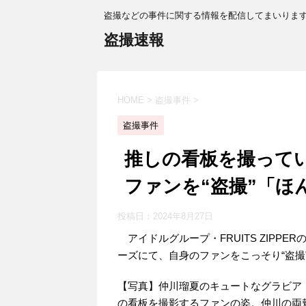
盗撮などの事件に関する情報を配信してまいりま
盗撮速報
HOME
>
盗撮事件
>
盗撮事件
推しの看板を撮って
ファンを“盗撮”「ほ
投稿日：
2024年8月27日
アイドルグループ・FRUITS ZIPP
ーズにて、自身のファンをこっそり“盗撮
【写真】仲川瑠夏のキュートなグラビア 仲
の看板を撮影するファンの姿。仲川の両