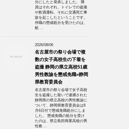
分にしたと発表しました。 隊
員はそれぞれ、トイレでの盗撮
や飲酒運転、それに交通死亡事
故を起こしたということです。
停職の懲戒処分を受けたのは、
航 ...
2026/08/06
名古屋市の祭り会場で複
数の女子高校生の下着を
盗撮 静岡の県立高校51歳
男性教諭を懲戒免職=静岡
県教育委員会
名古屋市の祭り会場で女子高校
生を盗撮した疑いで逮捕された
静岡県の県立高校の男性教諭に
ついて、静岡県教育委員会は8
月6日付で懲戒免職処分にしま
した。 懲戒免職の処分を受け
たのは、県立島田商業高校の男
性教 ...