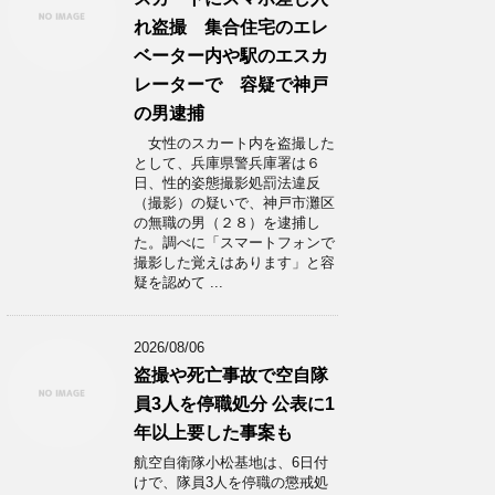
れ盗撮 集合住宅のエレ
ベーター内や駅のエスカ
レーターで 容疑で神戸
の男逮捕
女性のスカート内を盗撮した
として、兵庫県警兵庫署は６
日、性的姿態撮影処罰法違反
（撮影）の疑いで、神戸市灘区
の無職の男（２８）を逮捕し
た。調べに「スマートフォンで
撮影した覚えはあります」と容
疑を認めて ...
2026/08/06
盗撮や死亡事故で空自隊
員3人を停職処分 公表に1
年以上要した事案も
航空自衛隊小松基地は、6日付
けで、隊員3人を停職の懲戒処