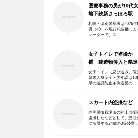
医療事務の男が10代
地下鉄新さっぽろ駅
札幌・厚別警察署は2025
男（40）を現行犯逮捕しま
レーターで、ス ...
女子トイレで盗撮か 
捕 建造物侵入と県迷
女子トイレに忍び込み、個
県警人身安全・少年課は10
県の迷惑防止条例違反の ...
スカート内盗撮など 
静岡県御殿場市の陸上自衛
盗撮したなどとして、懲戒
に所属する24歳の3等陸曹 ..