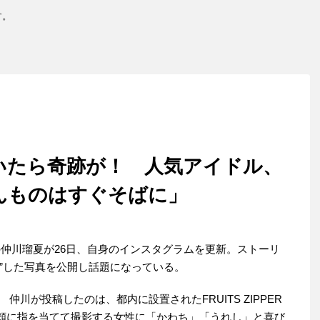
す。
いたら奇跡が！ 人気アイドル、
んものはすぐそばに」
ERの仲川瑠夏が26日、自身のインスタグラムを更新。ストーリ
”した写真を公開し話題になっている。
川が投稿したのは、都内に設置されたFRUITS ZIPPER
頬に指を当てて撮影する女性に「かわち」「うれし」と喜び