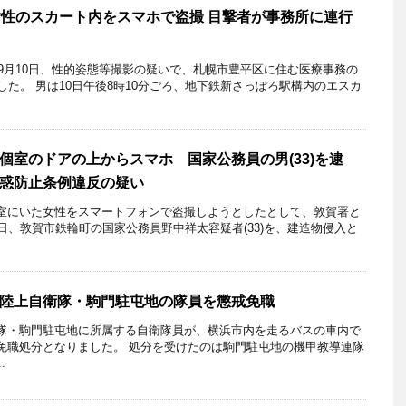
女性のスカート内をスマホで盗撮 目撃者が事務所に連行
年9月10日、性的姿態等撮影の疑いで、札幌市豊平区に住む医療事務の
した。 男は10日午後8時10分ごろ、地下鉄新さっぽろ駅構内のエスカ
個室のドアの上からスマホ 国家公務員の男(33)を逮
惑防止条例違反の疑い
室にいた女性をスマートフォンで盗撮しようとしたとして、敦賀署と
日、敦賀市鉄輪町の国家公務員野中祥太容疑者(33)を、建造物侵入と
陸上自衛隊・駒門駐屯地の隊員を懲戒免職
隊・駒門駐屯地に所属する自衛隊員が、横浜市内を走るバスの車内で
免職処分となりました。 処分を受けたのは駒門駐屯地の機甲教導連隊
.