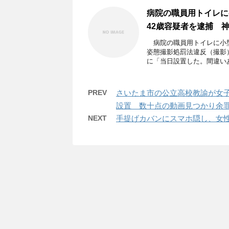
病院の職員用トイレに
42歳容疑者を逮捕 
病院の職員用トイレに小型
姿態撮影処罰法違反（撮影
に「当日設置した。間違いあり
PREV
さいたま市の公立高校教諭が女
設置 数十点の動画見つかり余
NEXT
手提げカバンにスマホ隠し、女性