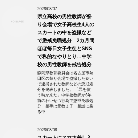
2026/08/07
県立高校の男性教師が祭
り会場で女子高校生4人の
スカートの中を盗撮など
で懲戒免職処分 2カ月間
ほぼ毎日女子生徒とSNS
で私的なやりとり…中学
校の男性教師を戒告処分
静岡県教育委員会は名古屋市熱
田区の祭り会場で盗撮した疑い
で逮捕された教師などの懲戒処
分を発表しました。 「罪を償
う時が来た」中学校教師が6年
前のわいせつ行為で懲戒免職処
分 相手は元教え子 相談に乗
る中 ...
2026/08/06
スカートにスマホ差し入