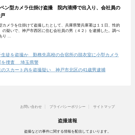
ペン型カメラ仕掛け盗撮 院内清掃で出入り、会社員の
神戸
カメラを仕掛けて盗撮したとして、兵庫県警兵庫署は１１日、性的
）の疑いで、神戸市西区に住む会社員の男（４２）を逮捕した。調べ
 ...
子生徒を盗撮か 勤務先高校の合宿所の脱衣室に小型カメラ
罪を捜査 埼玉県警
のスカート内を盗撮疑い 神戸市北区の41歳男逮捕
お問い合わせ
プライバシーポリシー
サイトマップ
盗撮速報
盗撮などの事件に関する情報を配信してまいります。