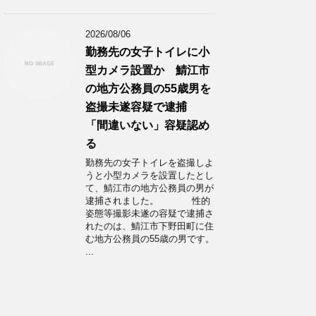
2026/08/06
勤務先の女子トイレに小
型カメラ設置か 鯖江市
の地方公務員の55歳男を
盗撮未遂容疑で逮捕
「間違いない」容疑認め
る
勤務先の女子トイレを盗撮しよ
うと小型カメラを設置したとし
て、鯖江市の地方公務員の男が
逮捕されました。 性的
姿態等撮影未遂の容疑で逮捕さ
れたのは、鯖江市下野田町に住
む地方公務員の55歳の男です。
...