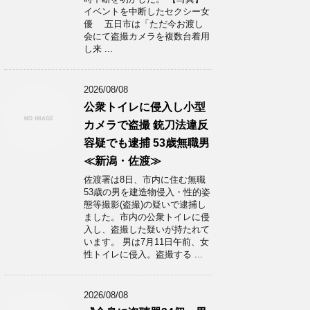
イベントを中断したセクシー女
優 五日市は「ただ今お渡し
会にて盗撮カメラを複数台着用
し来 ...
2026/08/08
公衆トイレに侵入し小型
カメラで盗撮 銃刀法違反
容疑でも逮捕 53歳無職男
≪新潟・佐渡≫
佐渡署は8日、市内に住む無職
53歳の男を建造物侵入・性的姿
態等撮影(盗撮)の疑いで逮捕し
ました。市内の公衆トイレに侵
入し、盗撮した疑いが持たれて
います。 男は7月11日午前、女
性トイレに侵入。盗撮する ...
2026/08/08