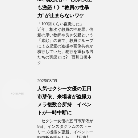
も激怒！》“教員の性暴
力”が止まらないワケ
「100回くらい盗撮した」――
近年、相次ぐ教員の性犯罪。信
頼の厚い教師や良き父親という
「素顔」の裏で、教員グループ
による児童の盗撮や画像共有が
横行していた。犯行を重ねる男
たちの実態とは? 西川口榎本
ク ...
2026/08/09
人気セクシー女優の五日
市芽依、来場者が盗撮カ
メラ複数台所持 イベン
トが一時中断に
セクシー女優の五日市芽依が
9日、インスタグラムのストー
リーズ機能を更新。イベント一
時中断を明かした。 【写真】