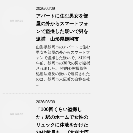
2026/08/09
アパートに住む男女を部
屋の外からスマートフォ
ンで盗撮した疑いで男を
逮捕 山形県鶴岡市
山形県鶴岡市のアパートに住む
男女を部屋の外からスマートフ
ォンで盗撮した疑いで、8月9日
午前、鶴岡市の30代の男が逮捕
されました。 性的姿態撮影等
処罰法違反の疑いで逮捕された
のは、鶴岡市末広町の自称会社
...
2026/08/09
「100回くらい盗撮し
た」駅のホームで女性の
リュックに体液をかけた
30代教員も…《文科大臣