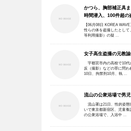
かつら、胸部補正具ま
時間潜入、100件超
【06月08日 KOREA 
性らの体を盗撮したとして
等利用撮影）の疑 ...
女子高生盗撮の元教諭
宇都宮市内の高校で10代
反（撮影）などの罪に問わ
10日、拘禁刑10月、執 ...
流山の公衆浴場で男児
流山署は21日、性的姿態
いで東京都新宿区、児童養
の公衆浴場で、入浴中 ...