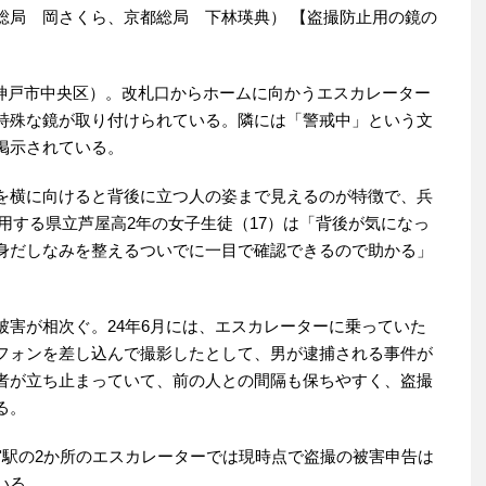
総局 岡さくら、京都総局 下林瑛典） 【盗撮防止用の鏡の
（神戸市中央区）。改札口からホームに向かうエスカレーター
特殊な鏡が取り付けられている。隣には「警戒中」という文
掲示されている。
を横に向けると背後に立つ人の姿まで見えるのが特徴で、兵
利用する県立芦屋高2年の女子生徒（17）は「背後が気になっ
身だしなみを整えるついでに一目で確認できるので助かる」
害が相次ぐ。24年6月には、エスカレーターに乗っていた
フォンを差し込んで撮影したとして、男が逮捕される事件が
者が立ち止まっていて、前の人との間隔も保ちやすく、盗撮
る。
駅の2か所のエスカレーターでは現時点で盗撮の被害申告は
いる。