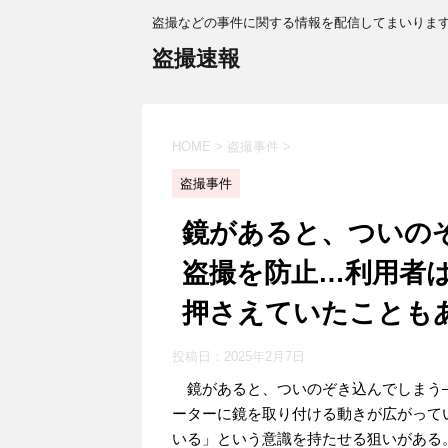
盗撮などの事件に関する情報を配信してまいりま
盗撮速報
HOME
>
盗撮事件
>
盗撮事件
鏡があると、ついの
盗撮を防止…利用者
押さえていたことも
投稿日：
2025年2月7日
鏡があると、ついのぞき込んでしまう
ーターに鏡を取り付ける動きが広がって
いる」という意識を持たせる狙いがある