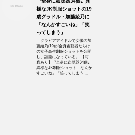
〝全身に盗聴器34個〟異
様なJK制服ショットの19
歳グラドル・加藤綾乃に
「なんかすごいね」「笑
ってしまう」
グラビアアイドルで女優の加
藤綾乃(19)が全身盗聴器だらけ
の女子高生制服ショットを公開
し、話題になっている。 【写
真あり】〝全身に盗聴器34個〟
異様なJK制服ショット「なんか
すごいね」「笑ってしまう ...