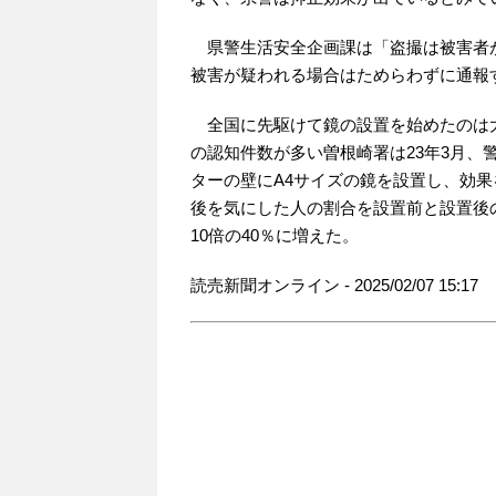
県警生活安全企画課は「盗撮は被害者
被害が疑われる場合はためらわずに通報
全国に先駆けて鏡の設置を始めたのは大
の認知件数が多い曽根崎署は23年3月
ターの壁にA4サイズの鏡を設置し、効
後を気にした人の割合を設置前と設置後の
10倍の40％に増えた。
読売新聞オンライン - 2025/02/07 15:17