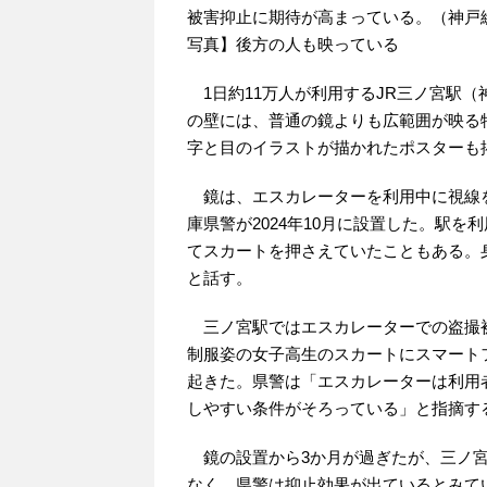
被害抑止に期待が高まっている。（神戸
写真】後方の人も映っている
1日約11万人が利用するJR三ノ宮駅
の壁には、普通の鏡よりも広範囲が映る
字と目のイラストが描かれたポスターも
鏡は、エスカレーターを利用中に視線
庫県警が2024年10月に設置した。駅を
てスカートを押さえていたこともある。
と話す。
三ノ宮駅ではエスカレーターでの盗撮被
制服姿の女子高生のスカートにスマート
起きた。県警は「エスカレーターは利用
しやすい条件がそろっている」と指摘す
鏡の設置から3か月が過ぎたが、三ノ宮
なく、県警は抑止効果が出ているとみて