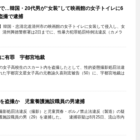
で…韓国・20代男が“女装”して映画館の女子トイレに6
の盗撮で逮捕
WAVE】韓国・忠清北道清州市の映画館の女子トイレに女装して侵入し、女
、清州興徳警察署は2日までに、性暴力犯罪処罰特例法違反（カメラ
に有罪 宇都宮地裁
の女子高校生のスカート内を盗撮したとして、性的姿態撮影処罰法違
れた宇都宮文星女子高の元教諭久喜則宏被告（50）に、宇都宮地裁は
を盗撮か 児童養護施設職員の男逮捕
撮影処罰法違反（撮影）と児童買春・ポルノ禁止法違反（製造）の疑
護施設職員の男（29）を逮捕した。 逮捕容疑は8月25日、流山市内