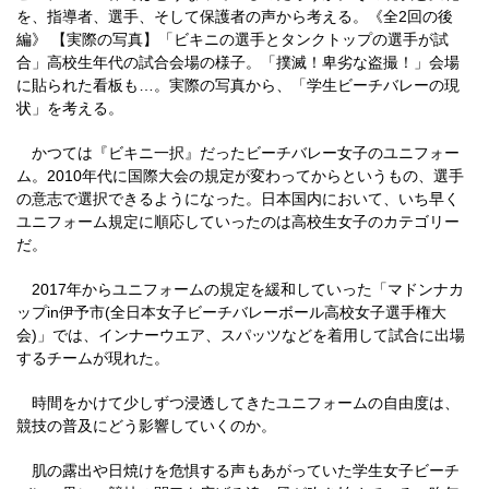
を、指導者、選手、そして保護者の声から考える。《全2回の後
編》 【実際の写真】「ビキニの選手とタンクトップの選手が試
合」高校生年代の試合会場の様子。「撲滅！卑劣な盗撮！」会場
に貼られた看板も…。実際の写真から、「学生ビーチバレーの現
状」を考える。
かつては『ビキニ一択』だったビーチバレー女子のユニフォー
ム。2010年代に国際大会の規定が変わってからというもの、選手
の意志で選択できるようになった。日本国内において、いち早く
ユニフォーム規定に順応していったのは高校生女子のカテゴリー
だ。
2017年からユニフォームの規定を緩和していった「マドンナカ
ップin伊予市(全日本女子ビーチバレーボール高校女子選手権大
会)」では、インナーウエア、スパッツなどを着用して試合に出場
するチームが現れた。
時間をかけて少しずつ浸透してきたユニフォームの自由度は、
競技の普及にどう影響していくのか。
肌の露出や日焼けを危惧する声もあがっていた学生女子ビーチ