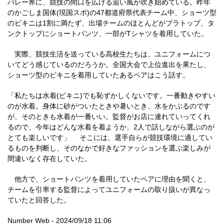
バレー界に、競技の間口を広げる追い風が吹き始めている。昨年
のかごしま国体(現国スポ)の47都道府県代表チーム中、ショーツ型
のビキニは1割に満たず、出場チームのほとんどがブラトップ、タ
ンクトップにショートパンツ、一部がTシャツを着用していた。
実際、競技生活を送っている高校生たちは、ユニフォームにつ
いてどう感じているのだろうか。全国大会で上位進出を果たし、
ショーツ型のビキニを着用していたあるペアはこう話す。
「私たちは水着(ビキニ)でも恥ずかしくないです。一番動きやすい
のが水着。身体に砂がついたときや暑いとき、水をかぶるのです
が、そのときも水着が一番いい。監督がお店に連れていってくれ
るので、今年はどんな水着を着ようか、2人で話しながら選ぶのが
とても楽しいです」 そこには、選手自らが競技環境に適してい
るものを判断し、そのなかで好きなファッションを選ぶ楽しみが
間違いなく存在していた。
他方で、ショートパンツを着用していたペアに理由を聞くと、
チームを引率する監督によってユニフォームの取り扱いが異なっ
ていたと回答した。
Number Web - 2024/09/18 11:06