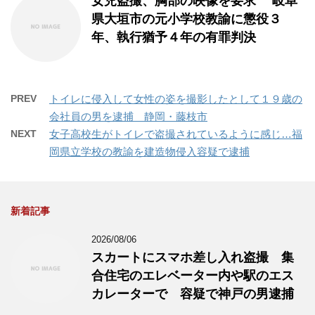
女児盗撮、胸部の映像を要求 岐阜
県大垣市の元小学校教諭に懲役３
年、執行猶予４年の有罪判決
PREV
トイレに侵入して女性の姿を撮影したとして１９歳の
会社員の男を逮捕 静岡・藤枝市
NEXT
女子高校生がトイレで盗撮されているように感じ…福
岡県立学校の教諭を建造物侵入容疑で逮捕
新着記事
2026/08/06
スカートにスマホ差し入れ盗撮 集
合住宅のエレベーター内や駅のエス
カレーターで 容疑で神戸の男逮捕