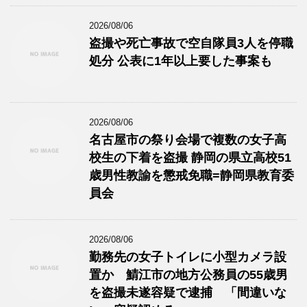
2026/08/06
盗撮や死亡事故で空自隊員3人を停職
処分 公表に1年以上要した事案も
2026/08/06
名古屋市の祭り会場で複数の女子高
校生の下着を盗撮 静岡の県立高校51
歳男性教諭を懲戒免職=静岡県教育委
員会
2026/08/06
勤務先の女子トイレに小型カメラ設
置か 鯖江市の地方公務員の55歳男
を盗撮未遂容疑で逮捕 「間違いな