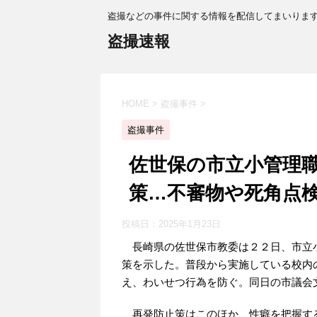
盗撮などの事件に関する情報を配信してまいりま
盗撮速報
HOME
>
盗撮事件
>
盗撮事件
佐世保の市立小管理
策…不審物や死角点
投稿日：
2025年1月23日
長崎県の佐世保市教委は２２日、市立
策を示した。普段から実施している校内
え、わいせつ行為を防ぐ。同日の市議会
再発防止策はこのほか、性癖を把握す