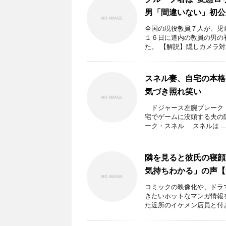
男「間違いない」初公
全国の現役教員７人が、児
１６日に道内の教員の男の
た。 【解説】隠しカメラ対策 
スネル妻、自宅の本格
気づき照れ笑い
ドジャース左腕ブレーク・
宅でゲームに没頭する夫の
ーク・スネル スネルは ..
隣を見ると彼氏の寝顔
気持ちわかる」の声【
コミックの映像化や、ドラ
きたいホットなマンガ情報
た近所のイケメン店員と付き合