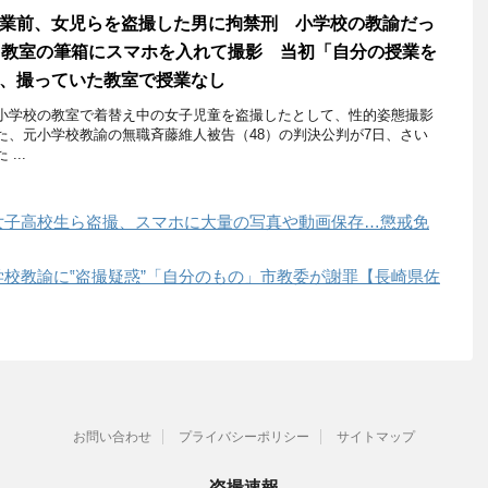
業前、女児らを盗撮した男に拘禁刑 小学校の教諭だっ
 教室の筆箱にスマホを入れて撮影 当初「自分の授業を
、撮っていた教室で授業なし
学校の教室で着替え中の女子児童を盗撮したとして、性的姿態撮影
た、元小学校教諭の無職斉藤維人被告（48）の判決公判が7日、さい
...
女子高校生ら盗撮、スマホに大量の写真や動画保存…懲戒免
校教諭に‟盗撮疑惑”「自分のもの」市教委が謝罪【長崎県佐
お問い合わせ
プライバシーポリシー
サイトマップ
盗撮速報