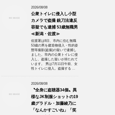
2026/08/08
公衆トイレに侵入し小型
カメラで盗撮 銃刀法違反
容疑でも逮捕 53歳無職男
≪新潟・佐渡≫
佐渡署は8日、市内に住む無職
53歳の男を建造物侵入・性的姿
態等撮影(盗撮)の疑いで逮捕し
ました。市内の公衆トイレに侵
入し、盗撮した疑いが持たれて
います。 男は7月11日午前、女
性トイレに侵入。盗撮する ...
2026/08/08
〝全身に盗聴器34個〟異
様なJK制服ショットの19
歳グラドル・加藤綾乃に
「なんかすごいね」「笑