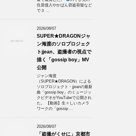
住居侵入やかばん窃盗容疑など
で３ ...
2026/08/07
SUPER★DRAGONジャ
ン海渡のソロプロジェク
トjjean、盗撮者の視点で
描く「gossip boy」MV
公開
ジャン海渡
（SUPER★DRAGON）による
ソロプロジェクト・jjeanの最新
曲「gossip boy」のミュージッ
クビデオがYouTubeで公開され
た。 【動画】生々しいカメラ
ワークの「gossip ...
2026/08/07
「盗撮がくせに」京都市