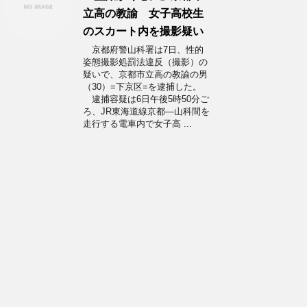
立高の教諭 女子高校生
のスカート内を撮影疑い
京都府警山科署は7日、性的
姿態撮影処罰法違反（撮影）の
疑いで、京都市立高の教諭の男
（30）=下京区=を逮捕した。
逮捕容疑は6日午後5時50分ご
ろ、JR東海道線京都―山科間を
走行する電車内で女子高 ...