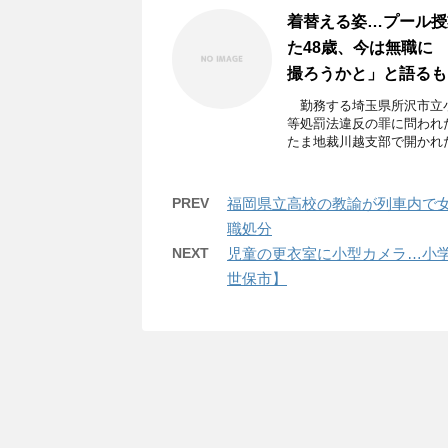
着替える姿…プール授
た48歳、今は無職に
撮ろうかと」と語るも
勤務する埼玉県所沢市立小
等処罰法違反の罪に問われ
たま地裁川越支部で開かれた 
PREV
福岡県立高校の教諭が列車内で
職処分
NEXT
児童の更衣室に小型カメラ…小学
世保市】