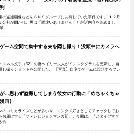
判
童の盗撮画像などをＳＮＳグループに共有していた事件です。 １２月
初公判が開かれ、男は「間違いありません」と起訴内容を認めまし
...
ゲーム空間で集中する夫を隠し撮り！没頭中にカメラへ
スネル投手（32）の妻ヘイリー夫人がインスタグラムを更新し、自
隠し撮りショットを公開した。 【写真】自宅でゲームに没頭するブレ
.
が…思わず盗撮してしまう彼女の行動に「めちゃくちゃ
漫画】
マのコミカライズなどが多い今、エンタメ好きとしてチェックしてお
をお届けする「ザテレビジョンマンガ部」。今回は、『どタイプすぎ
 ...