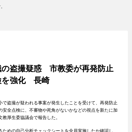
す。
職の盗撮疑惑 市教委が再発防止
検を強化 長崎
小で盗撮が疑われる事案が発生したことを受けて、再発防止
の安全点検に、不審物や死角がないかなどの視点を新たに加
文教厚生委協議会で報告した。
るための自己分析チェックシートを全員実施したか確認し、