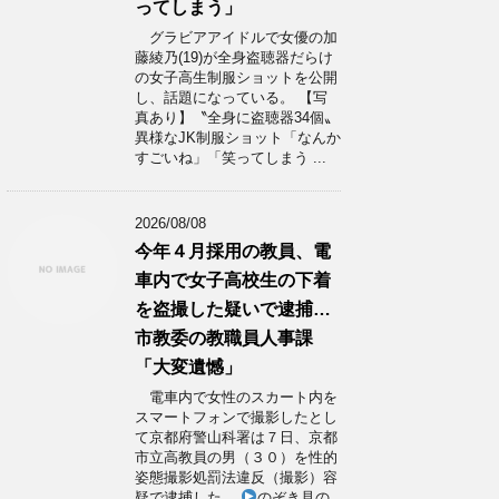
ってしまう」
グラビアアイドルで女優の加
藤綾乃(19)が全身盗聴器だらけ
の女子高生制服ショットを公開
し、話題になっている。 【写
真あり】〝全身に盗聴器34個〟
異様なJK制服ショット「なんか
すごいね」「笑ってしまう ...
2026/08/08
今年４月採用の教員、電
車内で女子高校生の下着
を盗撮した疑いで逮捕…
市教委の教職員人事課
「大変遺憾」
電車内で女性のスカート内を
スマートフォンで撮影したとし
て京都府警山科署は７日、京都
市立高教員の男（３０）を性的
姿態撮影処罰法違反（撮影）容
疑で逮捕した。
のぞき見の