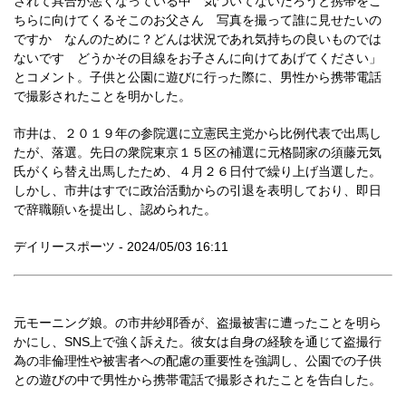
されて具合が悪くなっている中 気づいてないだろうと携帯をこ
ちらに向けてくるそこのお父さん 写真を撮って誰に見せたいの
ですか なんのために？どんは状況であれ気持ちの良いものでは
ないです どうかその目線をお子さんに向けてあげてください」
とコメント。子供と公園に遊びに行った際に、男性から携帯電話
で撮影されたことを明かした。
市井は、２０１９年の参院選に立憲民主党から比例代表で出馬し
たが、落選。先日の衆院東京１５区の補選に元格闘家の須藤元気
氏がくら替え出馬したため、４月２６日付で繰り上げ当選した。
しかし、市井はすでに政治活動からの引退を表明しており、即日
で辞職願いを提出し、認められた。
デイリースポーツ - 2024/05/03 16:11
元モーニング娘。の市井紗耶香が、盗撮被害に遭ったことを明ら
かにし、SNS上で強く訴えた。彼女は自身の経験を通じて盗撮行
為の非倫理性や被害者への配慮の重要性を強調し、公園での子供
との遊びの中で男性から携帯電話で撮影されたことを告白した。