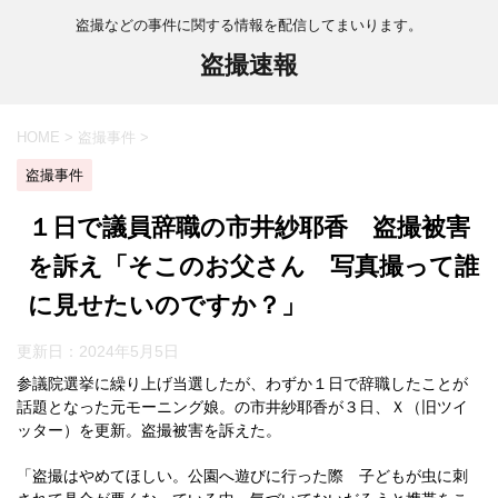
盗撮などの事件に関する情報を配信してまいります。
盗撮速報
HOME
>
盗撮事件
>
盗撮事件
１日で議員辞職の市井紗耶香 盗撮被害
を訴え「そこのお父さん 写真撮って誰
に見せたいのですか？」
更新日：
2024年5月5日
参議院選挙に繰り上げ当選したが、わずか１日で辞職したことが
話題となった元モーニング娘。の市井紗耶香が３日、Ｘ（旧ツイ
ッター）を更新。盗撮被害を訴えた。
「盗撮はやめてほしい。公園へ遊びに行った際 子どもが虫に刺