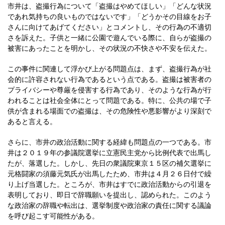
市井は、盗撮行為について「盗撮はやめてほしい」「どんな状況
であれ気持ちの良いものではないです」「どうかその目線をお子
さんに向けてあげてください」とコメントし、その行為の不適切
さを訴えた。子供と一緒に公園で遊んでいる際に、自らが盗撮の
被害にあったことを明かし、その状況の不快さや不安を伝えた。
この事件に関連して浮かび上がる問題点は、まず、盗撮行為が社
会的に許容されない行為であるという点である。盗撮は被害者の
プライバシーや尊厳を侵害する行為であり、そのような行為が行
われることは社会全体にとって問題である。特に、公共の場で子
供が含まれる場面での盗撮は、その危険性や悪影響がより深刻で
あると言える。
さらに、市井の政治活動に関する経緯も問題点の一つである。市
井は２０１９年の参議院選挙に立憲民主党から比例代表で出馬し
たが、落選した。しかし、先日の衆議院東京１５区の補欠選挙に
元格闘家の須藤元気氏が出馬したため、市井は４月２６日付で繰
り上げ当選した。ところが、市井はすでに政治活動からの引退を
表明しており、即日で辞職願いを提出し、認められた。このよう
な政治家の辞職や転出は、選挙制度や政治家の責任に関する議論
を呼び起こす可能性がある。