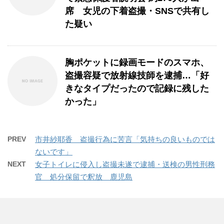
席 女児の下着盗撮・SNSで共有し
た疑い
胸ポケットに録画モードのスマホ、
盗撮容疑で放射線技師を逮捕…「好
きなタイプだったので記録に残した
かった」
PREV
市井紗耶香 盗撮行為に苦言「気持ちの良いものでは
ないです」
NEXT
女子トイレに侵入し盗撮未遂で逮捕・送検の男性刑務
官 処分保留で釈放 鹿児島