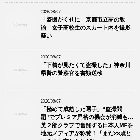
2026/08/07
「盗撮がくせに」京都市立高の教
諭 女子高校生のスカート内を撮影
疑い
2026/08/07
「下着が見たくて盗撮した」神奈川
県警の警察官を書類送検
2026/08/07
「極めて成熟した選手」“盗撮問
題”でプレミア昇格の機会が消滅も…
英２部クラブで奮闘する日本人MFを
地元メディアが称賛！「まだ23歳と