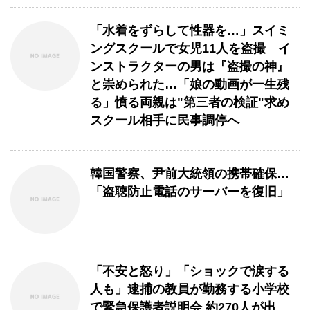
「水着をずらして性器を…」スイミ
ングスクールで女児11人を盗撮 イ
ンストラクターの男は『盗撮の神』
と崇められた…「娘の動画が一生残
る」憤る両親は"第三者の検証"求め
スクール相手に民事調停へ
韓国警察、尹前大統領の携帯確保…
「盗聴防止電話のサーバーを復旧」
「不安と怒り」「ショックで涙する
人も」逮捕の教員が勤務する小学校
で緊急保護者説明会 約270人が出