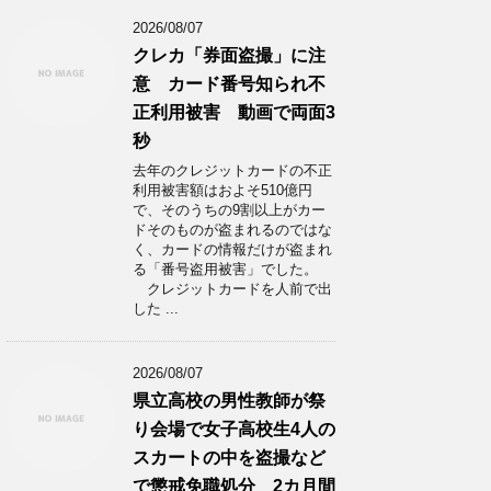
2026/08/07
クレカ「券面盗撮」に注
意 カード番号知られ不
正利用被害 動画で両面3
秒
去年のクレジットカードの不正
利用被害額はおよそ510億円
で、そのうちの9割以上がカー
ドそのものが盗まれるのではな
く、カードの情報だけが盗まれ
る「番号盗用被害」でした。
クレジットカードを人前で出
した ...
2026/08/07
県立高校の男性教師が祭
り会場で女子高校生4人の
スカートの中を盗撮など
で懲戒免職処分 2カ月間