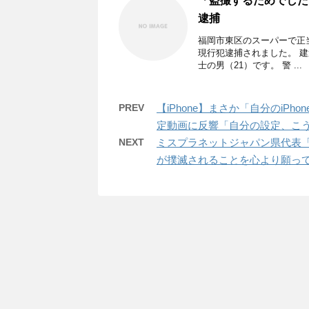
「盗撮するためでした
逮捕
福岡市東区のスーパーで正
現行犯逮捕されました。 
士の男（21）です。 警 ...
PREV
【iPhone】まさか「自分のi
定動画に反響「自分の設定、こう
NEXT
ミスプラネットジャパン県代表
が撲滅されることを心より願っ