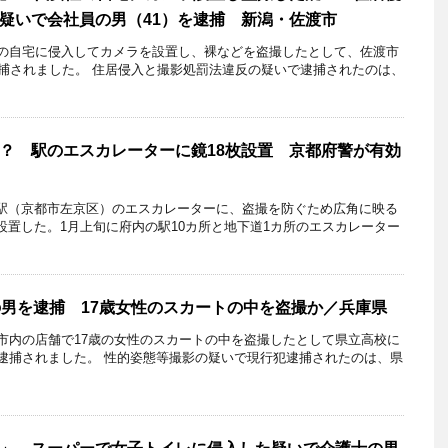
疑いで会社員の男（41）を逮捕 新潟・佐渡市
性の自宅に侵入してカメラを設置し、裸などを盗撮したとして、佐渡市
逮捕されました。 住居侵入と撮影処罰法違反の疑いで逮捕されたのは、
？ 駅のエスカレーターに鏡18枚設置 京都府警が有効
（京都市左京区）のエスカレーターに、盗撮を防ぐため広角に映る
設置した。1月上旬に府内の駅10カ所と地下道1カ所のエスカレーター
の男を逮捕 17歳女性のスカートの中を盗撮か／兵庫県
川市内の店舗で17歳の女性のスカートの中を盗撮したとして県立高校に
が逮捕されました。 性的姿態等撮影の疑いで現行犯逮捕されたのは、県