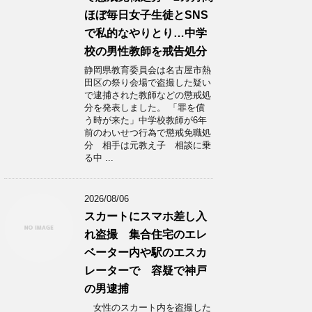
ほぼ毎日女子生徒とSNS
で私的なやりとり…中学
校の男性教師を戒告処分
静岡県教育委員会は名古屋市熱
田区の祭り会場で盗撮した疑い
で逮捕された教師などの懲戒処
分を発表しました。 「罪を償
う時が来た」中学校教師が6年
前のわいせつ行為で懲戒免職処
分 相手は元教え子 相談に乗
る中 ...
2026/08/06
スカートにスマホ差し入
れ盗撮 集合住宅のエレ
ベーター内や駅のエスカ
レーターで 容疑で神戸
の男逮捕
女性のスカート内を盗撮した