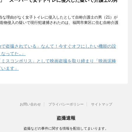
」 スーパーで女子トイレに侵入した疑いで介護士の男
当な理由がなく女子トイレに侵入したとして自称介護士の男（21）が
建造物侵入の疑いで現行犯逮捕されたのは、福岡市東区に住む自称介護
Phoneで盗撮されている」なんて！今すぐオフにしたい機能の設
なってた..」
「ミスコンポリス」として映画盗撮を取り締まり「映画泥棒
ています」
お問い合わせ
プライバシーポリシー
サイトマップ
盗撮速報
盗撮などの事件に関する情報を配信してまいります。