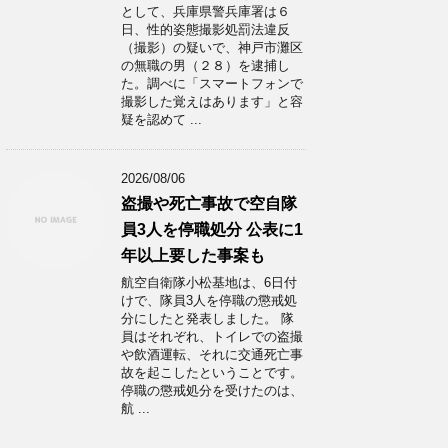
として、兵庫県警兵庫署は６
日、性的姿態撮影処罰法違反
（撮影）の疑いで、神戸市灘区
の無職の男（２８）を逮捕し
た。調べに「スマートフォンで
撮影した覚えはあります」と容
疑を認めて ...
2026/08/06
盗撮や死亡事故で空自隊
員3人を停職処分 公表に1
年以上要した事案も
航空自衛隊小松基地は、6日付
けで、隊員3人を停職の懲戒処
分にしたと発表しました。 隊
員はそれぞれ、トイレでの盗撮
や飲酒運転、それに交通死亡事
故を起こしたということです。
停職の懲戒処分を受けたのは、
航 ...