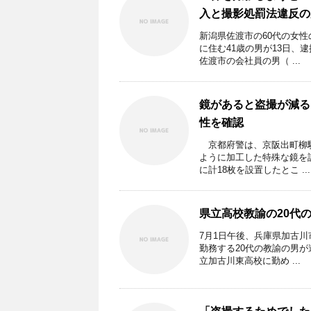
入と撮影処罰法違反の
新潟県佐渡市の60代の女
に住む41歳の男が13日、
佐渡市の会社員の男（ ...
鏡があると盗撮が減る
性を確認
京都府警は、京阪出町柳駅
ように加工した特殊な鏡を
に計18枚を設置したとこ ...
県立高校教諭の20代
7月1日午後、兵庫県加古
勤務する20代の教諭の男
立加古川東高校に勤め ...