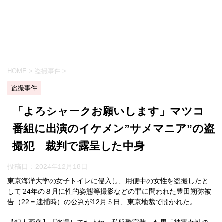
HOME
>
盗撮事件
>
盗撮事件
「よろシャークお願いします」マツコ
番組に出演のイケメン”サメマニア”の盗
撮犯 裁判で露呈した中身
投稿日：
2024年12月18日
東京海洋大学の女子トイレに侵入し、用便中の女性を盗撮したと
して’24年の８月に性的姿態等撮影などの罪に問われた豊田朔弥被
告（22＝逮捕時）の公判が12月５日、東京地裁で開かれた。