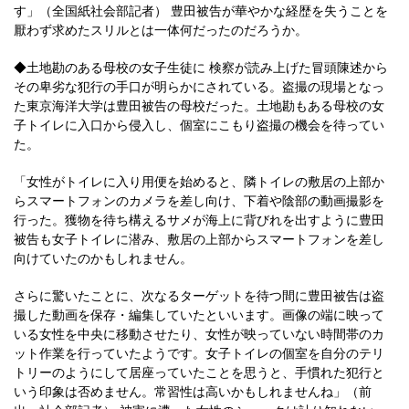
す」（全国紙社会部記者） 豊田被告が華やかな経歴を失うことを
厭わず求めたスリルとは一体何だったのだろうか。
◆土地勘のある母校の女子生徒に 検察が読み上げた冒頭陳述から
その卑劣な犯行の手口が明らかにされている。盗撮の現場となっ
た東京海洋大学は豊田被告の母校だった。土地勘もある母校の女
子トイレに入口から侵入し、個室にこもり盗撮の機会を待ってい
た。
「女性がトイレに入り用便を始めると、隣トイレの敷居の上部か
らスマートフォンのカメラを差し向け、下着や陰部の動画撮影を
行った。獲物を待ち構えるサメが海上に背びれを出すように豊田
被告も女子トイレに潜み、敷居の上部からスマートフォンを差し
向けていたのかもしれません。
さらに驚いたことに、次なるターゲットを待つ間に豊田被告は盗
撮した動画を保存・編集していたといいます。画像の端に映って
いる女性を中央に移動させたり、女性が映っていない時間帯のカ
ット作業を行っていたようです。女子トイレの個室を自分のテリ
トリーのようにして居座っていたことを思うと、手慣れた犯行と
いう印象は否めません。常習性は高いかもしれませんね」（前