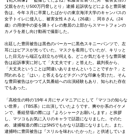
【犯人画像】「盗撮してたよね」私服警官装った男「被害女性の
父親をかたり500万円脅しとり」逮捕 起訴状などによると豊田被
告は、今年３月に卒業したばかりの東京海洋大学のキャンパスの
女子トイレに侵入し、被害女性Ａさん（26歳）、同Ｂさん（24
歳）の用便中の姿を隣トイレの敷居の上部からスマートフォンの
カメラを差し向け動画で撮影した。
出廷した豊田被告は黒色のパーカーに黒色スキニーパンツで、左
耳にはピアスが光っていた。マスクを着用していたが、キリッと
した目元から端正な顔立ちが伺える。どこか気だるそうな豊田被
告は起訴事実に対して「大丈夫です」と答えた。裁判長から、
「大丈夫ということは間違いありませんということですか？」と
問われると「はい」と答えるなどチグハグな印象を受けた。そん
な豊田被告はかつて人気番組への出演経験もあり、知られた存在
でもあった。
「高校生の時の’19年４月にサメマニアにとして『マツコの知らな
い世界』（TBS系）に出演していたようです。爽やか系のイケメ
ンで、番組登場の際には『よろシャークお願いします』と挨拶
し、マツコもお気に入りのキャラで話題になりました。そのた
め、逮捕報道の際にはSNSでもかなり話題になりました。また、
逮捕時に豊田被告は『スリルを味わいたかった』と供述していま