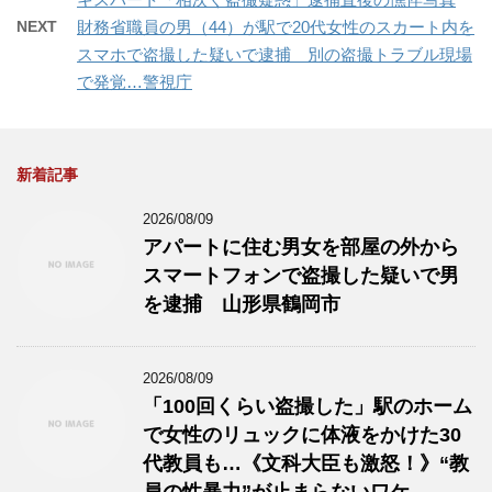
NEXT
財務省職員の男（44）が駅で20代女性のスカート内を
スマホで盗撮した疑いで逮捕 別の盗撮トラブル現場
で発覚…警視庁
新着記事
2026/08/09
アパートに住む男女を部屋の外から
スマートフォンで盗撮した疑いで男
を逮捕 山形県鶴岡市
2026/08/09
「100回くらい盗撮した」駅のホーム
で女性のリュックに体液をかけた30
代教員も…《文科大臣も激怒！》“教