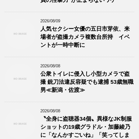
員の性暴力”が止まらないワケ
2026/08/09
人気セクシー女優の五日市芽依、来
場者が盗撮カメラ複数台所持 イベ
ントが一時中断に
2026/08/08
公衆トイレに侵入し小型カメラで盗
撮 銃刀法違反容疑でも逮捕 53歳無職
男≪新潟・佐渡≫
2026/08/08
〝全身に盗聴器34個〟異様なJK制服
ショットの19歳グラドル・加藤綾乃
に「なんかすごいね」「笑ってしま