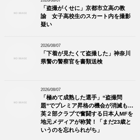
2026/08/07
「盗撮がくせに」京都市立高の教
諭 女子高校生のスカート内を撮影
疑い
2026/08/07
「下着が見たくて盗撮した」神奈川
県警の警察官を書類送検
2026/08/07
「極めて成熟した選手」“盗撮問
題”でプレミア昇格の機会が消滅も…
英２部クラブで奮闘する日本人MFを
地元メディアが称賛！「まだ23歳と
いうのを忘れられがち」