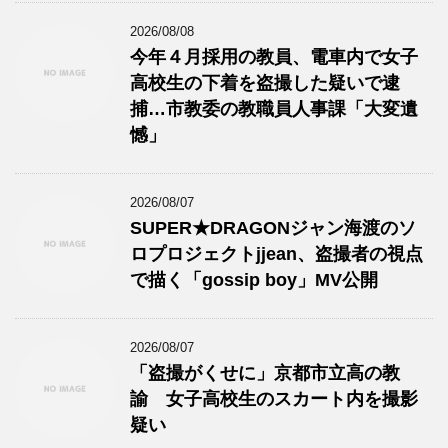
2026/08/08
今年４月採用の教員、電車内で女子
高校生の下着を盗撮した疑いで逮
捕…市教委の教職員人事課「大変遺
憾」
2026/08/07
SUPER★DRAGONジャン海渡のソ
ロプロジェクトjjean、盗撮者の視点
で描く「gossip boy」MV公開
2026/08/07
「盗撮がくせに」京都市立高の教
諭 女子高校生のスカート内を撮影
疑い