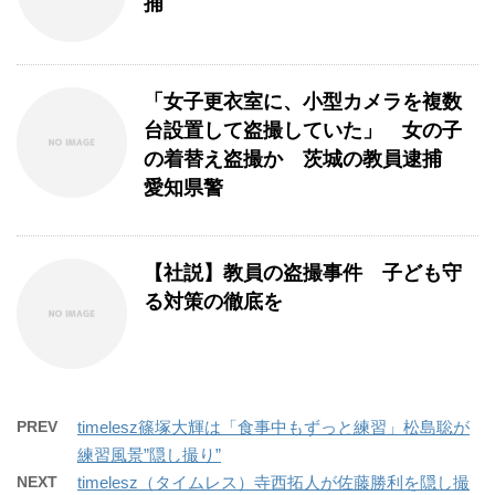
捕
「女子更衣室に、小型カメラを複数
台設置して盗撮していた」 女の子
の着替え盗撮か 茨城の教員逮捕
愛知県警
【社説】教員の盗撮事件 子ども守
る対策の徹底を
PREV
timelesz篠塚大輝は「食事中もずっと練習」松島聡が
練習風景”隠し撮り”
NEXT
timelesz（タイムレス）寺西拓人が佐藤勝利を隠し撮