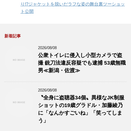
り!?ジャケットを脱いだラフな姿の舞台裏ツーショッ
ト公開
新着記事
2026/08/08
公衆トイレに侵入し小型カメラで盗
撮 銃刀法違反容疑でも逮捕 53歳無職
男≪新潟・佐渡≫
2026/08/08
〝全身に盗聴器34個〟異様なJK制服
ショットの19歳グラドル・加藤綾乃
に「なんかすごいね」「笑ってしま
う」