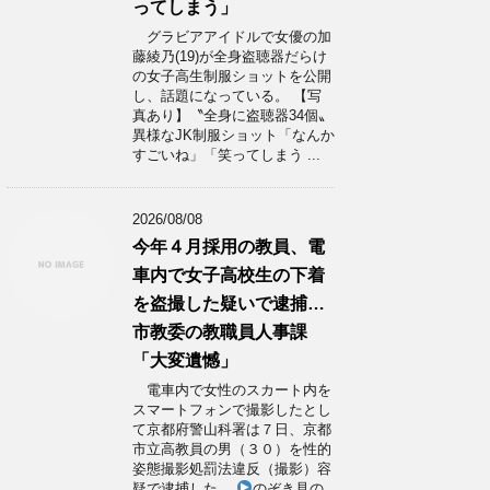
ってしまう」
グラビアアイドルで女優の加
藤綾乃(19)が全身盗聴器だらけ
の女子高生制服ショットを公開
し、話題になっている。 【写
真あり】〝全身に盗聴器34個〟
異様なJK制服ショット「なんか
すごいね」「笑ってしまう ...
2026/08/08
今年４月採用の教員、電
車内で女子高校生の下着
を盗撮した疑いで逮捕…
市教委の教職員人事課
「大変遺憾」
電車内で女性のスカート内を
スマートフォンで撮影したとし
て京都府警山科署は７日、京都
市立高教員の男（３０）を性的
姿態撮影処罰法違反（撮影）容
疑で逮捕した。
のぞき見の