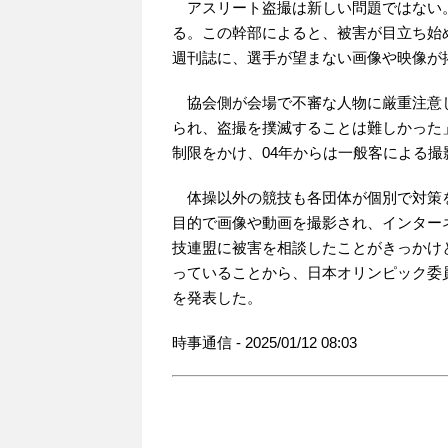
アスリート盗撮は新しい問題ではない
る。この幹部によると、被害が目立ち始め
週刊誌に、選手が望まない画像や映像が
協会側が会場で不審な人物に厳重注意
られ、盗撮を撲滅することは難しかった」
制限をかけ、04年からは一般客による撮
体操以外の競技も各団体が個別で対策を
目的で画像や動画を撮影され、インター
技連盟に被害を相談したことがきっかけ
っていることから、日本オリンピック委員
を発表した。
時事通信 - 2025/01/12 08:03