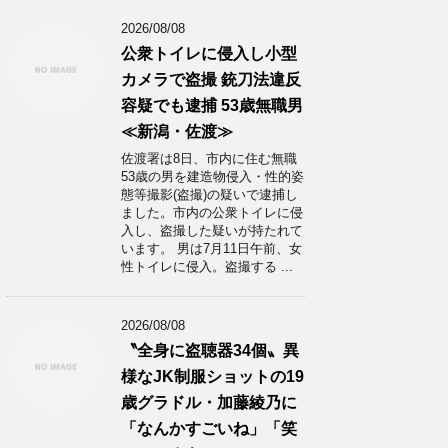
2026/08/08
公衆トイレに侵入し小型
カメラで盗撮 銃刀法違反
容疑でも逮捕 53歳無職男
≪新潟・佐渡≫
佐渡署は8日、市内に住む無職
53歳の男を建造物侵入・性的姿
態等撮影(盗撮)の疑いで逮捕し
ました。市内の公衆トイレに侵
入し、盗撮した疑いが持たれて
います。 男は7月11日午前、女
性トイレに侵入。盗撮する ...
2026/08/08
〝全身に盗聴器34個〟異
様なJK制服ショットの19
歳グラドル・加藤綾乃に
「なんかすごいね」「笑