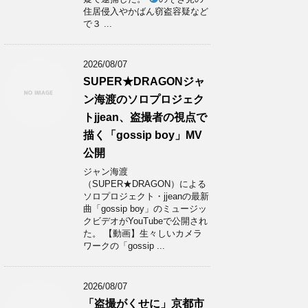
住居侵入やかばん窃盗容疑など
で３ ...
2026/08/07
SUPER★DRAGONジャ
ン海渡のソロプロジェク
トjjean、盗撮者の視点で
描く「gossip boy」MV
公開
ジャン海渡
（SUPER★DRAGON）による
ソロプロジェクト・jjeanの最新
曲「gossip boy」のミュージッ
クビデオがYouTubeで公開され
た。 【動画】生々しいカメラ
ワークの「gossip ...
2026/08/07
「盗撮がくせに」京都市