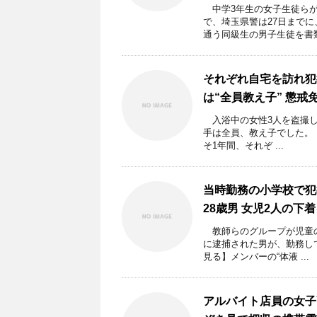
中学3年生の女子生徒らが
で、埼玉県警は27日まで
通う同級生の男子生徒を書類 
それぞれ自宅を訪れ犯
は“全員教え子” 懲戒
入浴中の女性3人を盗撮し
手は全員、教え子でした。 
そ1年間、それぞ ...
当時勤務の小学校で犯
28歳男 女児2人の下
教師らのグループが児童の
に逮捕された男が、勤務し
見る】メンバーの“体液 ...
アルバイト店員の女子