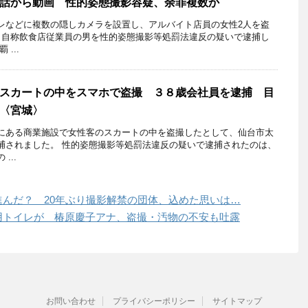
話から動画 性的姿態撮影容疑、余罪複数か
レなどに複数の隠しカメラを設置し、アルバイト店員の女性2人を盗
、自称飲食店従業員の男を性的姿態撮影等処罰法違反の疑いで逮捕し
...
スカートの中をスマホで盗撮 ３８歳会社員を逮捕 目
〈宮城〉
にある商業施設で女性客のスカートの中を盗撮したとして、仙台市太
捕されました。 性的姿態撮影等処罰法違反の疑いで逮捕されたのは、
...
んだ？ 20年ぶり撮影解禁の団体、込めた思いは…
用トイレが 椿原慶子アナ、盗撮・汚物の不安も吐露
お問い合わせ
プライバシーポリシー
サイトマップ