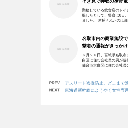
ぞき見で押収の携帯電
勤務している飲食店のトイ
撮したとして、警察は8日
ました。 逮捕されたのは那覇 
名取市内の商業施設で
撃者の通報がきっかけ
６月２６日、宮城県名取市
白区に住む会社員の男が逮
仙台市太白区に住む会社員の 
PREV
アスリート盗撮防止、どこまで進
NEXT
東海道新幹線にようやく女性専