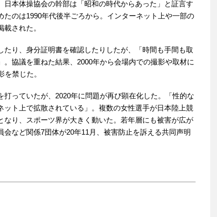
。日本体操協会の幹部は「昭和の時代からあった」と証言す
たのは1990年代後半ごろから。インターネット上や一部の
掲載された。
したり、身分証明書を確認したりしたが、「時間も手間も取
。協議を重ねた結果、2000年から会場内での撮影や取材に
影を禁じた。
打っていたが、2020年に問題が再び顕在化した。「性的な
ネット上で拡散されている」。複数の女性選手が日本陸上競
となり、スポーツ界が大きく動いた。若年層にも被害が広が
会など関係7団体が20年11月、被害防止を訴える共同声明