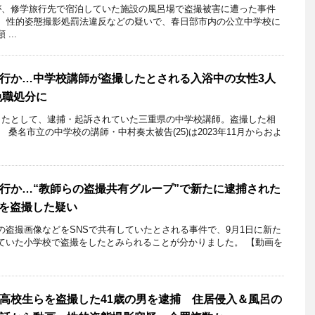
、修学旅行先で宿泊していた施設の風呂場で盗撮被害に遭った事件
に、性的姿態撮影処罰法違反などの疑いで、春日部市内の公立中学校に
...
行か…中学校講師が盗撮したとされる入浴中の女性3人
免職処分に
たとして、逮捕・起訴されていた三重県の中学校講師。盗撮した相
桑名市立の中学校の講師・中村奏太被告(25)は2023年11月からおよ
行か…“教師らの盗撮共有グループ”で新たに逮捕された
着を盗撮した疑い
盗撮画像などをSNSで共有していたとされる事件で、9月1日に新た
ていた小学校で盗撮をしたとみられることが分かりました。 【動画を
高校生らを盗撮した41歳の男を逮捕 住居侵入＆風呂の