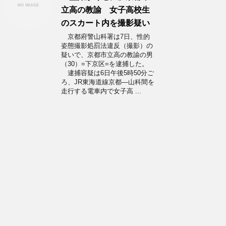
立高の教諭 女子高校生
のスカート内を撮影疑い
京都府警山科署は7日、性的
姿態撮影処罰法違反（撮影）の
疑いで、京都市立高の教諭の男
（30）=下京区=を逮捕した。
逮捕容疑は6日午後5時50分ご
ろ、JR東海道線京都―山科間を
走行する電車内で女子高 ...