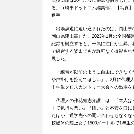
競技団体は20年ぶりに撮影を解禁した
る。（時事ドットコム編集部） 【写真
選手
出場辞退に追い込まれたのは、岡山県の
岡山県津山高）だ。2023年1月の全国都
記録を樹立すると、一気に注目が上昇。
で練習する姿までもが許可なく撮影され
展した。
「練習が以前のように自由にできなく
や声掛けを控えてほしい」。2月に代理
中学生クロスカントリー大会への出場を
代理人の作花知志弁護士は、「本人は
くて気持ち悪い』『怖い』と不安を口に
たほか、通学先への問い合わせもなくな
校総体の陸上女子1500メートルで1年