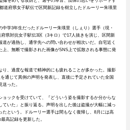
。盗撮をめぐる攻防と、選手の本音、団体の思いをリポートす
】都道府県女子駅伝で区間新記録を樹立したドルーリー朱瑛里
中学3年生だったドルーリー朱瑛里（しぇり）選手（現・
道府県対抗女子駅伝3区（3キロ）で17人抜きを演じ、区間新
報道が過熱し、通学先への問い合わせが相次いだ。自宅近く
た上、無断で撮影された画像がSNS上で拡散される事態に発
なり、過度な報道で精神的にも疲れることが多かった。撮影
人を通じて異例の声明を発表し、直後に予定されていた全国
見送った。
ショックを受けていて、『どういう姿を撮影するか分からな
していた」と振り返る。声明を出した後は盗撮が大幅に減っ
ったという。ドルーリー選手は間もなく復帰し、8月には高
生の最高記録を更新した。