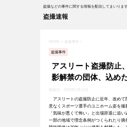
盗撮などの事件に関する情報を配信してまいりま
盗撮速報
HOME
>
盗撮事件
>
盗撮事件
アスリート盗撮防止、
影解禁の団体、込め
投稿日：
2025年1月12日
アスリートの盗撮防止に近年、改めて
意なくスポーツ選手のユニホーム姿を撮
「気味が悪くて怖い」と出場辞退に追い
一部の地域で理念条例がつくられたり摘