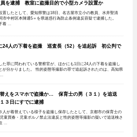
教員を逮捕 教室に盗撮目的で小型カメラ設置か
置したとして、愛知県警は18日、名古屋市立小の教員、水井聖清
＝同市中村区本陣通5＝を県迷惑行為防止条例違反容疑で逮捕した。
 ...
に24人の下着を盗撮 巡査長（52）を追起訴 初公判で
した罪に問われている警察官が、ほかにも1日に24人の下着を盗撮し
とが分かりました。 性的姿態等撮影の罪で追起訴されたのは、高知県
..
替えをスマホで盗撮か… 保育士の男（３１）を追送
１３日にすでに逮捕
人が着替えている様子を盗撮し保存したとして、京都市の保育士の
児童買春・児童ポルノ禁止法違反と性的姿態等撮影の疑いで追送検さ
...