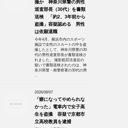
撮か 神奈川県警の男性
巡査部長（30代）を書類
送検 「約2、3年前から
盗撮」容疑認める 男性
は依願退職
今年4月、横浜市内のスポーツ
施設で女性のスカートの中を盗
撮したとして、神奈川県警の30
代の男性巡査部長が書類送検さ
れました。 撮影処罰法違反の
疑いで書類送検されたのは、神
奈川県警・南警察署の30代の男
...
2026/08/07
「癖になってやめられな
かった」電車内で女子高
生を盗撮 容疑で京都市
立高校教員を逮捕