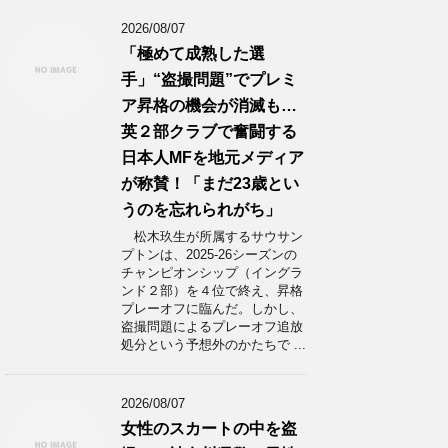
2026/08/07
「極めて成熟した選
手」“盗撮問題”でプレミ
ア昇格の機会が消滅も…
英２部クラブで奮闘する
日本人MFを地元メディア
が称賛！「まだ23歳とい
うのを忘れられがち」
松木玖生が所属するサウサン
プトンは、2025-26シーズンの
チャンピオンシップ（イングラ
ンド２部）を４位で終え、昇格
プレーオフに臨んだ。しかし、
盗撮問題によるプレーオフ追放
処分という予想外のかたちで ...
2026/08/07
女性のスカートの中を盗