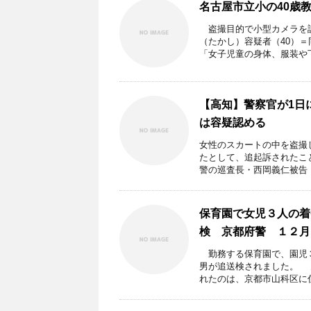
名古屋市立小の40歳
盗撮目的で小型カメラを設
（たかし）容疑者（40）
「女子児童の身体、服装や下着
【高知】警察官が1日
は容疑認める
女性のスカートの中を盗撮
たとして、追起訴されたこ
警の巡査長・西岡義仁被告 .
保育園で女児３人の着
検 京都府警 １２月
勤務する保育園で、園児３
男が追送検されました。 
れたのは、京都市山科区に住 