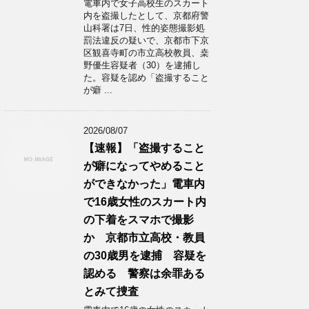
電車内で女子高校生のスカート
内を盗撮したとして、京都府警
山科署は7日、性的姿態撮影処
罰法違反の疑いで、京都市下京
区観喜寺町の市立高校教員、桒
野優生容疑者（30）を逮捕し
た。容疑を認め「盗撮すること
が癖 ...
2026/08/07
【速報】「盗撮すること
が癖になってやめること
ができなかった」電車内
で16歳女性のスカート内
の下着をスマホで撮影
か 京都市立高校・教員
の30歳男を逮捕 容疑を
認める 警察は余罪ある
とみて捜査