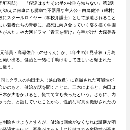
稲垣吾郎） 『僕達はまだその星の校則を知らない』第3話
がゆえに何事にも臆病で不器用な主人公・白鳥健治（磯村）
校にスクールロイヤー（学校弁護士）として派遣されること
ない若者たちの青春に、必死に向き合っていく姿を描く学園
さが来た』や大河ドラマ『青天を衝け』を手がけた大森美香
の元部員・高瀬佑介（のせりん）が、1年生の江見芽衣（月島
と願い出る。健治と一緒に手助けをしてほしいと頼まれた
に迷う。
同じクラスの内田圭人（越山敬達）に盗撮された可能性が
会いのもと、健治が話を聞くことに。三木によると、内田は
三木が声をかけると、慌てて立ち去ったという。さらに、内
ゃった」と話していたことから、性的な写真を撮影されたの
を削除させようとするが、健治は画像がなくなれば証拠が消
が経過するほど、画像がネット上に拡散される危険性が高ま