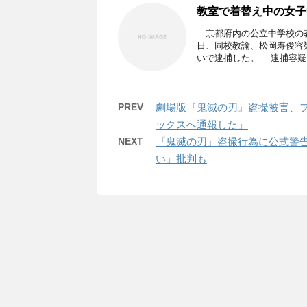
教室で着替え中の女子
京都府内の公立中学校の教
日、同校教諭、松岡寿俊容
いで逮捕した。 逮捕容疑 .
PREV
劇場版『鬼滅の刃』盗撮被害、
ックスへ通報した」
NEXT
『鬼滅の刃』盗撮行為に公式警告
い」批判も