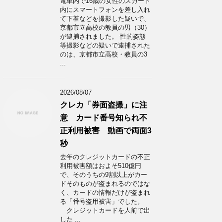
電車内で16歳の女性のスカート
内にスマートフォンを差し入れ
て下着などを撮影した疑いで、
京都市立高校の教員の男（30）
が逮捕されました。 性的姿態
等撮影などの疑いで逮捕された
のは、京都市立高校・教員の3
...
2026/08/07
クレカ「券面盗撮」に注
意 カード番号知られ不
正利用被害 動画で両面3
秒
去年のクレジットカードの不正
利用被害額はおよそ510億円
で、そのうちの9割以上がカー
ドそのものが盗まれるのではな
く、カードの情報だけが盗まれ
る「番号盗用被害」でした。
クレジットカードを人前で出
した ...