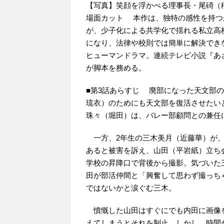
【写真】笑顔を浮かべる理事長・尾碕（
場面カット 本作は、独特の感性を持つ
が、少子化による共学化で揺れる私立高
になり、法律や校則では簡単に解決でき
ヒューマンドラマ。連続テレビ小説『あ
が脚本を務める。
■第3話あらすじ 廃部になった天文部
琉衣）のためにも天文部を復活させたい
珠々（堀田）は、バレー部顧問との兼任
一方、2年生の三木美月（近藤華）が、
あると被害を訴え、山田（平岩紙）立ち
学校の昇降口で背後から撮影。気づいた
田が部活仲間と「興奮して思わず撮っち
ではないかと涙ぐむ三木。
憤慨した山田はすぐにでも内田に画像
えてしまうとそれを制止。しかし、時間