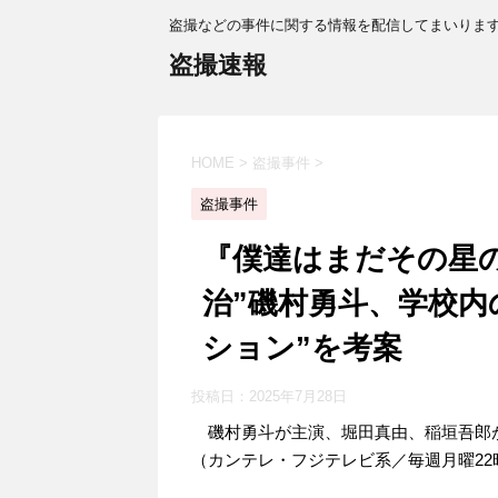
盗撮などの事件に関する情報を配信してまいりま
盗撮速報
HOME
>
盗撮事件
>
盗撮事件
『僕達はまだその星の
治”磯村勇斗、学校内
ション”を考案
投稿日：
2025年7月28日
磯村勇斗が主演、堀田真由、稲垣吾郎
（カンテレ・フジテレビ系／毎週月曜22