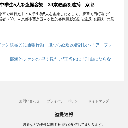
中学生5人を盗撮容疑 39歳教諭を逮捕 京都
室で着替え中の女子生徒5人を盗撮したとして、府警向日町署は9
疑者（39）＝京都市西京区＝を性的姿態撮影処罰法違反（撮影）の疑
..
ファン積極的に通報行動 鬼ならぬ違反者討伐へ「アニプレ
 一部海外ファンの“早く観たい”正当化に「理由にならな
お問い合わせ
プライバシーポリシー
サイトマップ
盗撮速報
盗撮などの事件に関する情報を配信してまいります。