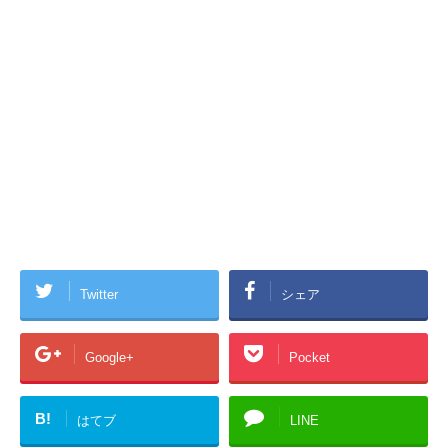
Twitter
シェア
Google+
Pocket
B!
はてブ
LINE