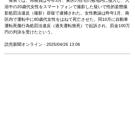
発表では、用務員は今年3月、東区の住宅の敷地内に侵入し、入
浴中の20歳代女性をスマートフォンで撮影した疑いで性的姿態撮
影処罰法違反（撮影）容疑で逮捕された。女性教諭は昨年1月、南
区内で運転中に80歳代女性をはねて死亡させた。同10月に自動車
運転死傷行為処罰法違反（過失運転致死）で起訴され、罰金100万
円の判決を受けたという。
読売新聞オンライン - 2025/04/26 13:06