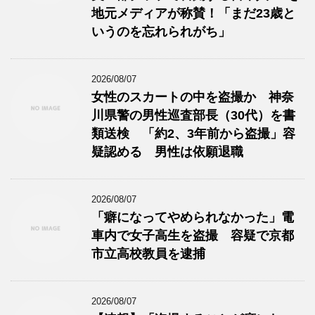
地元メディアが称賛！「まだ23歳と
いうのを忘れられがち」
2026/08/07
女性のスカートの中を盗撮か 神奈
川県警の男性巡査部長（30代）を書
類送検 「約2、3年前から盗撮」容
疑認める 男性は依願退職
2026/08/07
「癖になってやめられなかった」電
車内で女子高生を盗撮 容疑で京都
市立高校教員を逮捕
2026/08/07