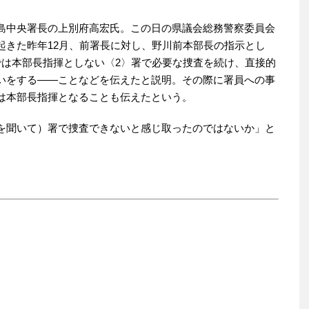
島中央署長の上別府高宏氏。この日の県議会総務警察委員会
起きた昨年12月、前署長に対し、野川前本部長の指示とし
では本部長指揮としない〈2〉署で必要な捜査を続け、直接的
いをする――ことなどを伝えたと説明。その際に署員への事
は本部長指揮となることも伝えたという。
を聞いて）署で捜査できないと感じ取ったのではないか」と