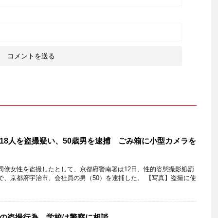
18人を盗撮疑い、50歳男を逮捕 ごみ箱に小型カメラを
僚女性を盗撮したとして、京都府警南署は12日、性的姿態撮影処罰
で、京都府宇治市、会社員の男（50）を逮捕した。 【写真】盗撮に使
の盗撮行為 学校は警察に相談