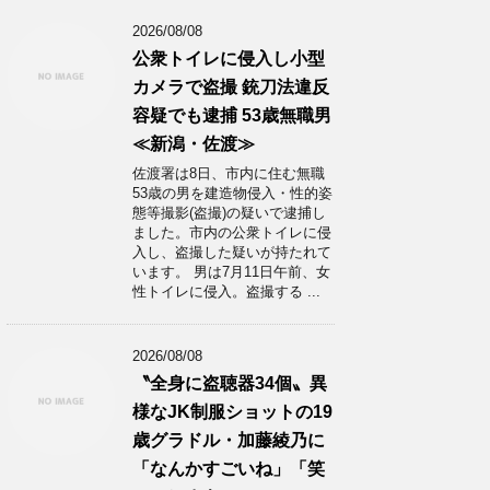
2026/08/08
公衆トイレに侵入し小型
カメラで盗撮 銃刀法違反
容疑でも逮捕 53歳無職男
≪新潟・佐渡≫
佐渡署は8日、市内に住む無職
53歳の男を建造物侵入・性的姿
態等撮影(盗撮)の疑いで逮捕し
ました。市内の公衆トイレに侵
入し、盗撮した疑いが持たれて
います。 男は7月11日午前、女
性トイレに侵入。盗撮する ...
2026/08/08
〝全身に盗聴器34個〟異
様なJK制服ショットの19
歳グラドル・加藤綾乃に
「なんかすごいね」「笑