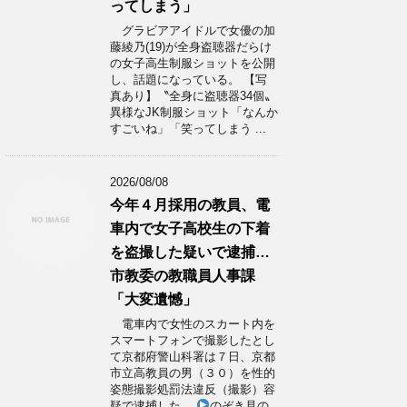
ってしまう」
グラビアアイドルで女優の加
藤綾乃(19)が全身盗聴器だらけ
の女子高生制服ショットを公開
し、話題になっている。 【写
真あり】〝全身に盗聴器34個〟
異様なJK制服ショット「なんか
すごいね」「笑ってしまう ...
2026/08/08
今年４月採用の教員、電
車内で女子高校生の下着
を盗撮した疑いで逮捕…
市教委の教職員人事課
「大変遺憾」
電車内で女性のスカート内を
スマートフォンで撮影したとし
て京都府警山科署は７日、京都
市立高教員の男（３０）を性的
姿態撮影処罰法違反（撮影）容
疑で逮捕した。
のぞき見の