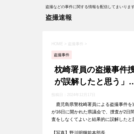
盗撮などの事件に関する情報を配信してまいりま
盗撮速報
HOME
>
盗撮事件
>
盗撮事件
枕崎署員の盗撮事件
が誤解したと思う」
投稿日：
2024年12月17日
鹿児島県警枕崎署員による盗撮事件を
が16日に開かれた県議会で、捜査が2
査をしなくてよいと結果的に誤解したと
【写真】野川明輝前本部長