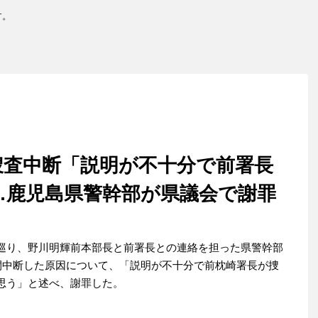
す。
捜査中断「説明が不十分で前署長
…鹿児島県警幹部が県議会で謝罪
巡り、野川明輝前本部長と前署長との連絡を担った県警幹部
日間中断した原因について、「説明が不十分で前枕崎署長が捜
思う」と述べ、謝罪した。