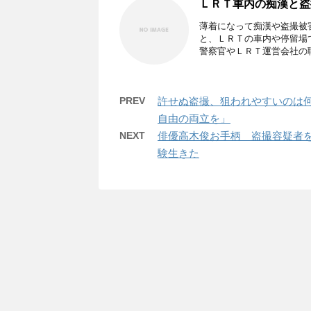
ＬＲＴ車内の痴漢と盗
薄着になって痴漢や盗撮被
と、ＬＲＴの車内や停留場
警察官やＬＲＴ運営会社の職 
PREV
許せぬ盗撮、狙われやすいのは
自由の両立を」
NEXT
俳優高木俊お手柄 盗撮容疑者
験生きた