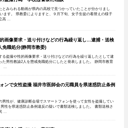
たとみられる動画が県内の高校で見つかっていたことが分かりまし
ています。 県教委によりますと、９月下旬、女子生徒の着替えの様子
 ...
的画像要求・送り付けなどの行為繰り返し…逮捕・送検
人免職処分(静岡市教委)
する盗撮や性的画像要求・送り付けなどの行為を繰り返したとして逮
った男性教諭2人を懲戒免職処分にしたと発表しました。 静岡市教育
...
ォンで女性盗撮 福井市医師会の元職員を県迷惑防止条例
の男性が、健康診断会場でスマートフォンを使って女性を盗撮してい
に男性を県迷惑防止条例違反の疑いで書類送検しました。 書類送検さ
...