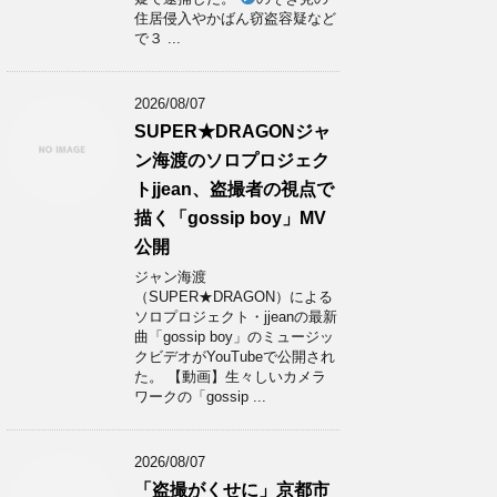
住居侵入やかばん窃盗容疑など
で３ ...
2026/08/07
SUPER★DRAGONジャ
ン海渡のソロプロジェク
トjjean、盗撮者の視点で
描く「gossip boy」MV
公開
ジャン海渡
（SUPER★DRAGON）による
ソロプロジェクト・jjeanの最新
曲「gossip boy」のミュージッ
クビデオがYouTubeで公開され
た。 【動画】生々しいカメラ
ワークの「gossip ...
2026/08/07
「盗撮がくせに」京都市