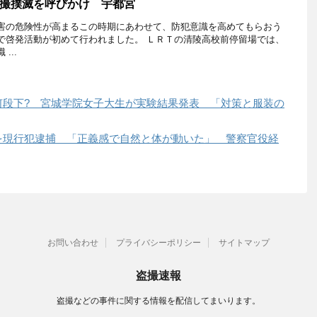
撮撲滅を呼びかけ 宇都宮
害の危険性が高まるこの時期にあわせて、防犯意識を高めてもらおう
で啓発活動が初めて行われました。 ＬＲＴの清陵高校前停留場では、
...
何段下? 宮城学院女子大生が実験結果発表 「対策と服装の
を現行犯逮捕 「正義感で自然と体が動いた」 警察官役経
お問い合わせ
プライバシーポリシー
サイトマップ
盗撮速報
盗撮などの事件に関する情報を配信してまいります。