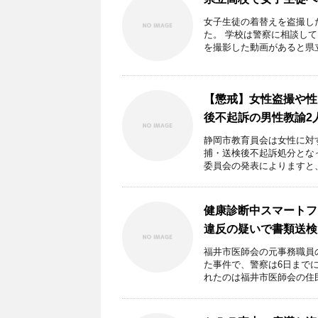
女子生徒の着替えを盗撮し
た。 学校は警察に相談し
を撮影した動画があると県立高
【懲戒】女性盗撮や性
後不起訴の男性教諭2
静岡市教育員会は女性に対
捕・送検後不起訴処分とな
委員会の発表によりますと、 
健康診断中スマートフ
違反の疑いで書類送検
福井市医師会の元事務職員
た事件で、警察は6日まで
れたのは福井市医師会の住民 