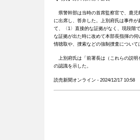
県警幹部は当時の首席監察官で、鹿児
に出席し、答弁した。上別府氏は事件が
て、〈1〉直接的な証拠がなく、現段階
な証拠が出た時に改めて本部長指揮の伺
情聴取や、捜索などの強制捜査について
上別府氏は「前署長は（これらの説明
の認識を示した。
読売新聞オンライン - 2024/12/17 10:58