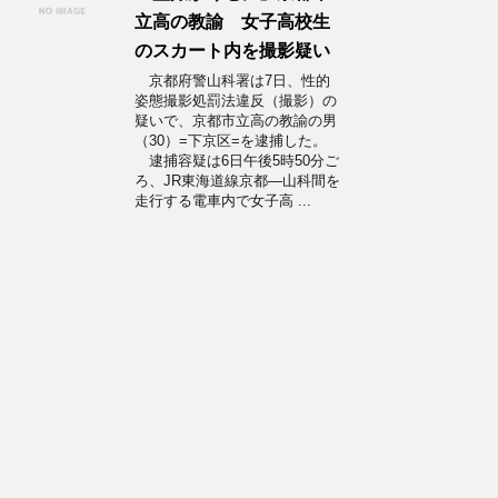
立高の教諭 女子高校生
のスカート内を撮影疑い
京都府警山科署は7日、性的
姿態撮影処罰法違反（撮影）の
疑いで、京都市立高の教諭の男
（30）=下京区=を逮捕した。
逮捕容疑は6日午後5時50分ご
ろ、JR東海道線京都―山科間を
走行する電車内で女子高 ...