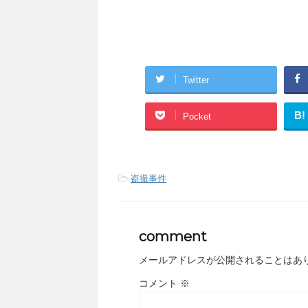
Twitter
B!
Pocket
-
盗撮事件
comment
メールアドレスが公開されることはあ
コメント
※