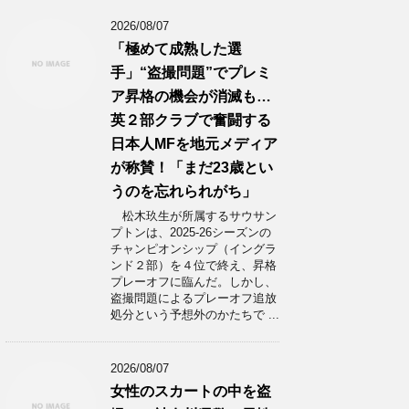
2026/08/07
「極めて成熟した選
手」“盗撮問題”でプレミ
ア昇格の機会が消滅も…
英２部クラブで奮闘する
日本人MFを地元メディア
が称賛！「まだ23歳とい
うのを忘れられがち」
松木玖生が所属するサウサン
プトンは、2025-26シーズンの
チャンピオンシップ（イングラ
ンド２部）を４位で終え、昇格
プレーオフに臨んだ。しかし、
盗撮問題によるプレーオフ追放
処分という予想外のかたちで ...
2026/08/07
女性のスカートの中を盗