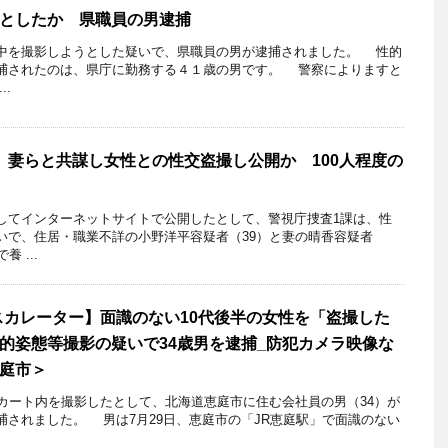
としたか 県職員の男逮捕
を撮影しようとした疑いで、県職員の男が逮捕されました。 性的
捕されたのは、県庁に勤務する４１歳の男です。 警察によりますと
..
、妻らと共謀し女性との性交盗撮し公開か 100人程度の
してインターネットサイトで公開したとして、警視庁捜査1課は、性
いで、住居・職業不詳の小野洋平容疑者（39）と妻の晴香容疑者
 ...
スカレーター】面識のない10代後半の女性を「盗撮した
的姿態等撮影の疑いで34歳男を逮捕_防犯カメラ映像な
庭市＞
カート内を撮影したとして、北海道恵庭市に住む会社員の男（34）が
捕されました。 男は7月29日、恵庭市の「JR恵庭駅」で面識のない