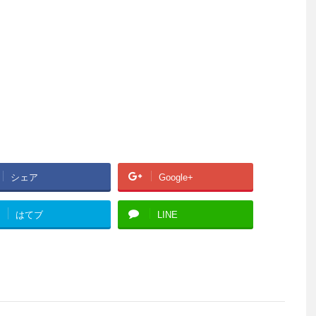
シェア
Google+
はてブ
LINE