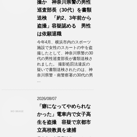
撮か 神奈川県警の男性
巡査部長（30代）を書類
送検 「約2、3年前から
盗撮」容疑認める 男性
は依願退職
今年4月、横浜市内のスポーツ
施設で女性のスカートの中を盗
撮したとして、神奈川県警の30
代の男性巡査部長が書類送検さ
れました。 撮影処罰法違反の
疑いで書類送検されたのは、神
奈川県警・南警察署の30代の男
...
2026/08/07
「癖になってやめられな
かった」電車内で女子高
生を盗撮 容疑で京都市
立高校教員を逮捕