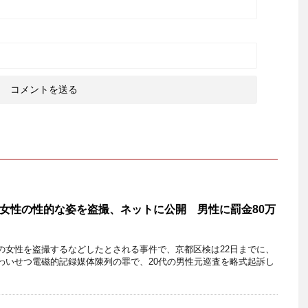
女性の性的な姿を盗撮、ネットに公開 男性に罰金80万
女性を盗撮するなどしたとされる事件で、京都区検は22日までに、
わいせつ電磁的記録媒体陳列の罪で、20代の男性元巡査を略式起訴し