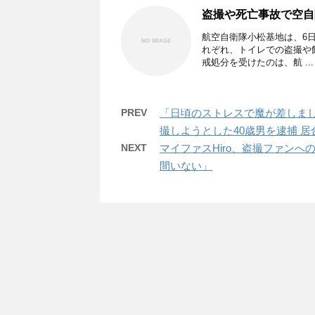
盗撮や死亡事故で空自
航空自衛隊小松基地は、6
れぞれ、トイレでの盗撮や
戒処分を受けたのは、航 ...
PREV
「日頃のストレスで魔が差しま
撮しようとした40歳男を逮捕 居
NEXT
マイファスHiro、盗撮ファン
間いない」