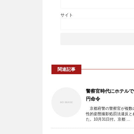
サイト
関連記事
警察官時代にホテルで
円命令
京都府警の警察官が複数の
性的姿態撮影処罰法違反と
た。10月31日付。京都 ...