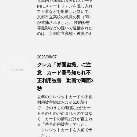
電車内で16歳の女性のスカート
内にスマートフォンを差し入れ
て下着などを撮影した疑いで、
京都市立高校の教員の男（30）
が逮捕されました。 性的姿態
等撮影などの疑いで逮捕された
のは、京都市立高校・教員の3
...
2026/08/07
クレカ「券面盗撮」に注
意 カード番号知られ不
正利用被害 動画で両面3
秒
去年のクレジットカードの不正
利用被害額はおよそ510億円
で、そのうちの9割以上がカー
ドそのものが盗まれるのではな
く、カードの情報だけが盗まれ
る「番号盗用被害」でした。
クレジットカードを人前で出
した ...