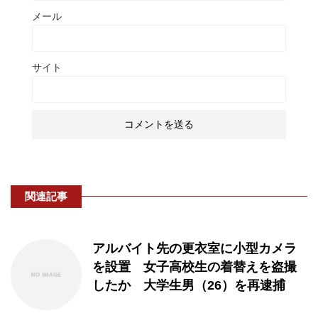
メール
サイト
関連記事
アルバイト先の更衣室に小型カメラ
を設置 女子高校生の着替えを盗撮
したか 大学生男（26）を再逮捕