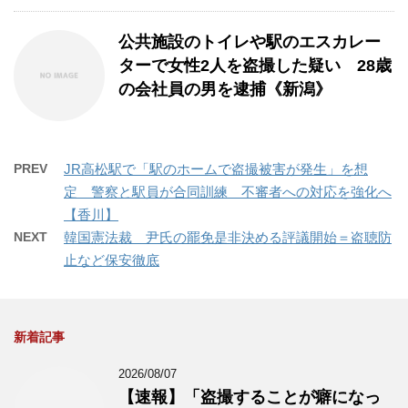
公共施設のトイレや駅のエスカレー
ターで女性2人を盗撮した疑い 28歳
の会社員の男を逮捕《新潟》
PREV
JR高松駅で「駅のホームで盗撮被害が発生」を想
定 警察と駅員が合同訓練 不審者への対応を強化へ
【香川】
NEXT
韓国憲法裁 尹氏の罷免是非決める評議開始＝盗聴防
止など保安徹底
新着記事
2026/08/07
【速報】「盗撮することが癖になっ