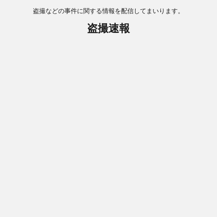
盗撮などの事件に関する情報を配信してまいります。
盗撮速報