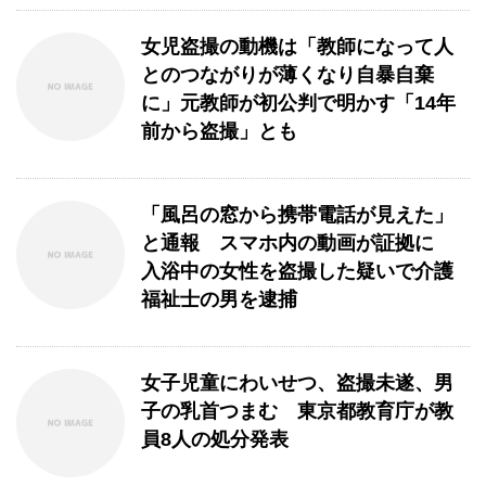
女児盗撮の動機は「教師になって人
とのつながりが薄くなり自暴自棄
に」元教師が初公判で明かす「14年
前から盗撮」とも
「風呂の窓から携帯電話が見えた」
と通報 スマホ内の動画が証拠に
入浴中の女性を盗撮した疑いで介護
福祉士の男を逮捕
女子児童にわいせつ、盗撮未遂、男
子の乳首つまむ 東京都教育庁が教
員8人の処分発表