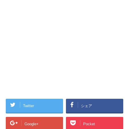
Twitter
シェア
Google+
Pocket