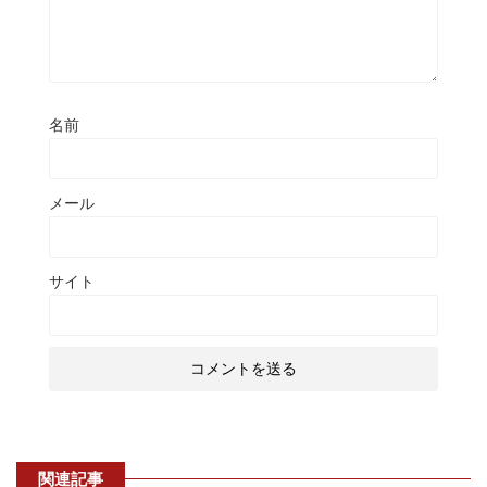
名前
メール
サイト
関連記事