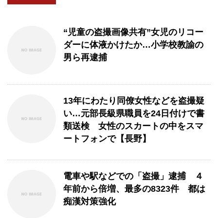
“児童の盗撮画像共有”女児のリコー
ダーに体液かけたか…小学校教諭の
男ら再逮捕
13年にわたり同僚女性などを盗撮疑
い…元部長級県職員を24日付けで書
類送検 女性のスカートの中をスマ
ートフォンで【長野】
電車や駅などでの「盗撮」逮捕 ４
年前から倍増、最多の8323件 都は
痴漢対策強化