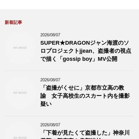
新着記事
2026/08/07
SUPER★DRAGONジャン海渡のソ
ロプロジェクトjjean、盗撮者の視点
で描く「gossip boy」MV公開
2026/08/07
「盗撮がくせに」京都市立高の教
諭 女子高校生のスカート内を撮影
疑い
2026/08/07
「下着が見たくて盗撮した」神奈川