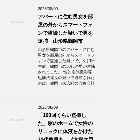
2026/08/09
アパートに住む男女を部
屋の外からスマートフォ
ンで盗撮した疑いで男を
逮捕 山形県鶴岡市
山形県鶴岡市のアパートに住む
男女を部屋の外からスマートフ
ォンで盗撮した疑いで、8月9日
午前、鶴岡市の30代の男が逮捕
されました。 性的姿態撮影等
処罰法違反の疑いで逮捕された
のは、鶴岡市末広町の自称会社
...
2026/08/09
「100回くらい盗撮し
た」駅のホームで女性の
リュックに体液をかけた
30代教員も…《文科大臣