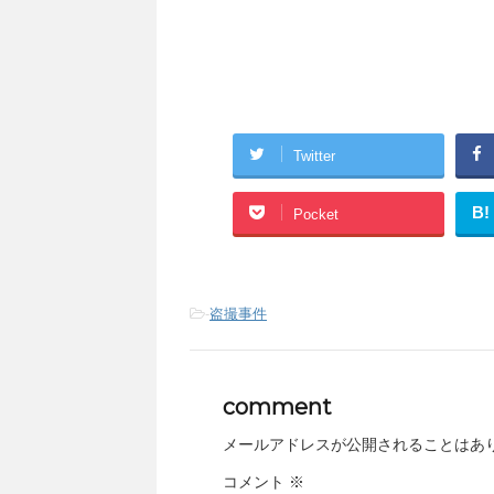
Twitter
B!
Pocket
-
盗撮事件
comment
メールアドレスが公開されることはあ
コメント
※