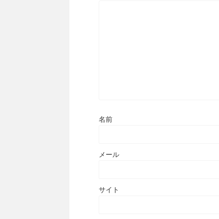
名前
メール
サイト