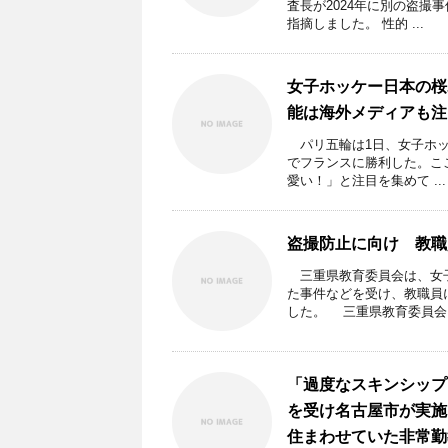
査長が2024年に別の盗撮
指摘しました。 性的 ...
女子ホッケー日本の桜
能は海外メディアも注
パリ五輪は1日、女子ホッ
でフランスに勝利した。こ
愛い！」と注目を集めて ...
盗撮防止に向け 教職
三重県教育委員会は、女子
た事件などを受け、教職員
した。 三重県教育委員会 .
「過度なスキンシップ
を受け名古屋市が実施
住まわせていた非常勤