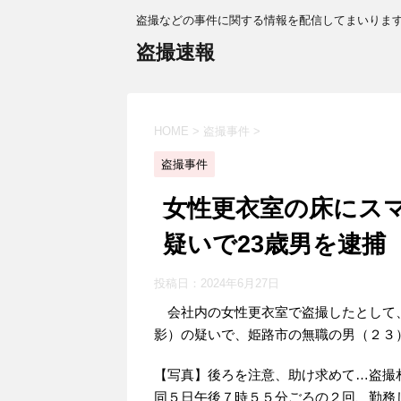
盗撮などの事件に関する情報を配信してまいりま
盗撮速報
HOME
>
盗撮事件
>
盗撮事件
女性更衣室の床にス
疑いで23歳男を逮捕
投稿日：
2024年6月27日
会社内の女性更衣室で盗撮したとして
影）の疑いで、姫路市の無職の男（２３
【写真】後ろを注意、助け求めて…盗撮
同５日午後７時５５分ごろの２回、勤務