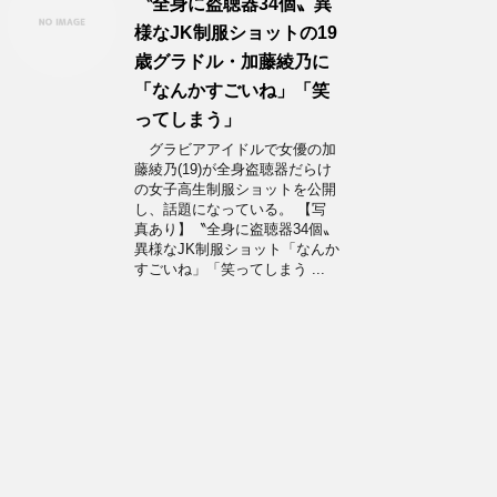
〝全身に盗聴器34個〟異
様なJK制服ショットの19
歳グラドル・加藤綾乃に
「なんかすごいね」「笑
ってしまう」
グラビアアイドルで女優の加
藤綾乃(19)が全身盗聴器だらけ
の女子高生制服ショットを公開
し、話題になっている。 【写
真あり】〝全身に盗聴器34個〟
異様なJK制服ショット「なんか
すごいね」「笑ってしまう ...