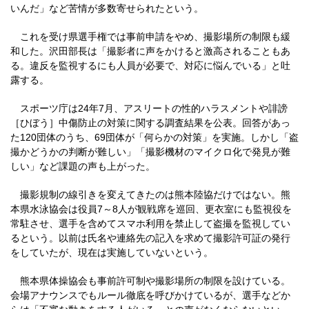
いんだ」など苦情が多数寄せられたという。
これを受け県選手権では事前申請をやめ、撮影場所の制限も緩
和した。沢田部長は「撮影者に声をかけると激高されることもあ
る。違反を監視するにも人員が必要で、対応に悩んでいる」と吐
露する。
スポーツ庁は24年7月、アスリートの性的ハラスメントや誹謗
［ひぼう］中傷防止の対策に関する調査結果を公表。回答があっ
た120団体のうち、69団体が「何らかの対策」を実施。しかし「盗
撮かどうかの判断が難しい」「撮影機材のマイクロ化で発見が難
しい」など課題の声も上がった。
撮影規制の線引きを変えてきたのは熊本陸協だけではない。熊
本県水泳協会は役員7～8人が観戦席を巡回、更衣室にも監視役を
常駐させ、選手を含めてスマホ利用を禁止して盗撮を監視してい
るという。以前は氏名や連絡先の記入を求めて撮影許可証の発行
をしていたが、現在は実施していないという。
熊本県体操協会も事前許可制や撮影場所の制限を設けている。
会場アナウンスでもルール徹底を呼びかけているが、選手などか