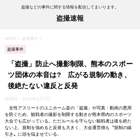
盗撮などの事件に関する情報を配信してまいります。
盗撮速報
HOME
>
盗撮事件
>
盗撮事件
「盗撮」防止へ撮影制限、熊本のスポー
ツ団体の本音は? 広がる規制の動き、
後絶たない違反と反発
投稿日：
2025年5月7日
女性アスリートのユニホーム姿の「盗撮」や写真・動画の悪用
を防ぐため、観戦者の撮影を制限する動きが熊本県内のスポーツ
大会でも広がっている。ただルールを守らない観戦者は後を絶た
ない上、規制を強めると反発も大きく、大会運営側も〝規制の線
引き〟に頭を悩ませている。