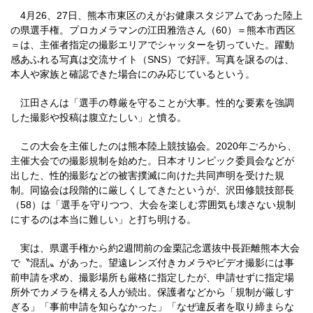
4月26、27日、熊本市東区のえがお健康スタジアムであった陸上
の県選手権。プロカメラマンの江田雅浩さん（60）＝熊本市西区
＝は、主催者指定の撮影エリアでシャッターを切っていた。躍動
感あふれる写真は交流サイト（SNS）で好評。写真を譲るのは、
本人や家族と確認できた場合にのみ応じているという。
江田さんは「選手の尊厳を守ることが大事。性的な要素を強調
した撮影や投稿は腹立たしい」と憤る。
この大会を主催したのは熊本陸上競技協会。2020年ごろから、
主催大会での撮影規制を始めた。日本オリンピック委員会などが
出した、性的撮影などの被害撲滅に向けた共同声明を受けた規
制。同協会は段階的に厳しくしてきたというが、沢田修競技部長
（58）は「選手を守りつつ、大会を楽しむ雰囲気も壊さない規制
にするのは本当に難しい」と打ち明ける。
実は、県選手権から約2週間前の金栗記念選抜中長距離熊本大会
で〝混乱〟があった。望遠レンズ付きカメラやビデオ撮影には事
前申請を求め、撮影場所も厳格に指定したが、申請せずに指定場
所外でカメラを構える人が続出。保護者などから「規制が厳しす
ぎる」「事前申請を知らなかった」「なぜ違反者を取り締まらな