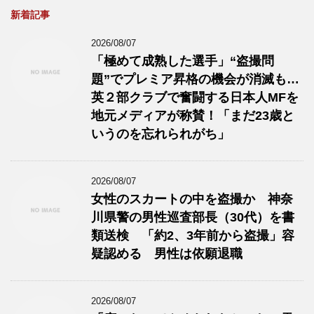
新着記事
2026/08/07
「極めて成熟した選手」“盗撮問
題”でプレミア昇格の機会が消滅も…
英２部クラブで奮闘する日本人MFを
地元メディアが称賛！「まだ23歳と
いうのを忘れられがち」
2026/08/07
女性のスカートの中を盗撮か 神奈
川県警の男性巡査部長（30代）を書
類送検 「約2、3年前から盗撮」容
疑認める 男性は依願退職
2026/08/07