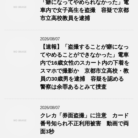
「癖になってやめられなかった」電
車内で女子高生を盗撮 容疑で京都
市立高校教員を逮捕
2026/08/07
【速報】「盗撮することが癖になっ
てやめることができなかった」電車
内で16歳女性のスカート内の下着を
スマホで撮影か 京都市立高校・教
員の30歳男を逮捕 容疑を認める
警察は余罪あるとみて捜査
2026/08/07
クレカ「券面盗撮」に注意 カード
番号知られ不正利用被害 動画で両
面3秒