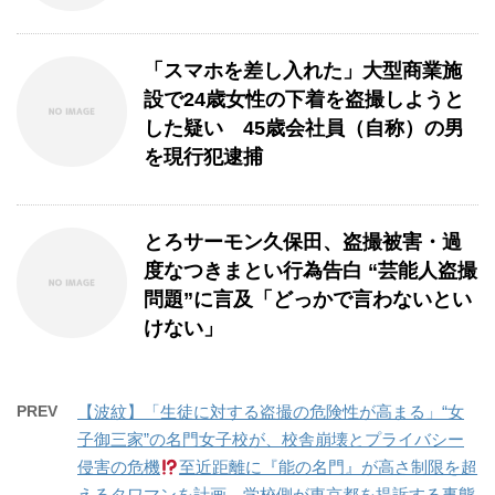
「スマホを差し入れた」大型商業施
設で24歳女性の下着を盗撮しようと
した疑い 45歳会社員（自称）の男
を現行犯逮捕
とろサーモン久保田、盗撮被害・過
度なつきまとい行為告白 “芸能人盗撮
問題”に言及「どっかで言わないとい
けない」
PREV
【波紋】「生徒に対する盗撮の危険性が高まる」“女
子御三家”の名門女子校が、校舎崩壊とプライバシー
侵害の危機
至近距離に『能の名門』が高さ制限を超
えるタワマンを計画、学校側が東京都を提訴する事態