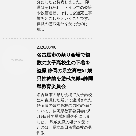
分にしたと発表しました。 隊
員はそれぞれ、トイレでの盗撮
や飲酒運転、それに交通死亡事
故を起こしたということです。
停職の懲戒処分を受けたのは、
航 ...
2026/08/06
名古屋市の祭り会場で複
数の女子高校生の下着を
盗撮 静岡の県立高校51歳
男性教諭を懲戒免職=静岡
県教育委員会
名古屋市の祭り会場で女子高校
生を盗撮した疑いで逮捕された
静岡県の県立高校の男性教諭に
ついて、静岡県教育委員会は8
月6日付で懲戒免職処分にしま
した。 懲戒免職の処分を受け
たのは、県立島田商業高校の男
性教 ...