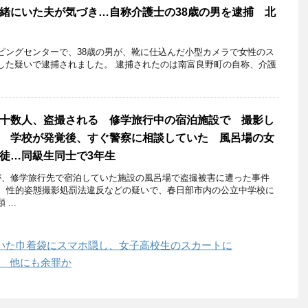
緒にいた夫が気づき…自称介護士の38歳の男を逮捕 北
ングセンターで、38歳の男が、靴に仕込んだ小型カメラで女性のス
した疑いで逮捕されました。 逮捕されたのは南富良野町の自称、介護
十数人、盗撮される 修学旅行中の宿泊施設で 撮影し
 学校が発覚後、すぐ警察に相談していた 風呂場の女
徒…同級生同士で3年生
、修学旅行先で宿泊していた施設の風呂場で盗撮被害に遭った事件
に、性的姿態撮影処罰法違反などの疑いで、春日部市内の公立中学校に
...
いた巾着袋にスマホ隠し、女子高校生のスカートに
捕 他にも余罪か