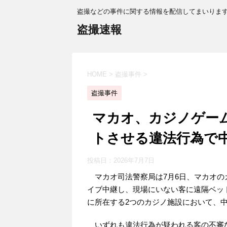
盗撮などの事件に関する情報を配信してまいりま
盗撮速報
HOME
>
盗撮事件
>
盗撮事件
マカオ、カジノゲー
トさせる違法行為で
投稿日：
2026年7月7日
マカオ司法警察局は7月6日、マカオの
イブ中継し、現場にいない客に遠隔ベッ
に所在する2つのカジノ施設において、
いずれも違法行為が疑われる客の不審