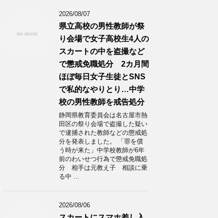
2026/08/07
県立高校の男性教師が祭
り会場で女子高校生4人の
スカートの中を盗撮など
で懲戒免職処分 2カ月間
ほぼ毎日女子生徒とSNS
で私的なやりとり…中学
校の男性教師を戒告処分
静岡県教育委員会は名古屋市熱
田区の祭り会場で盗撮した疑い
で逮捕された教師などの懲戒処
分を発表しました。 「罪を償
う時が来た」中学校教師が6年
前のわいせつ行為で懲戒免職処
分 相手は元教え子 相談に乗
る中 ...
2026/08/06
スカートにスマホ差し入