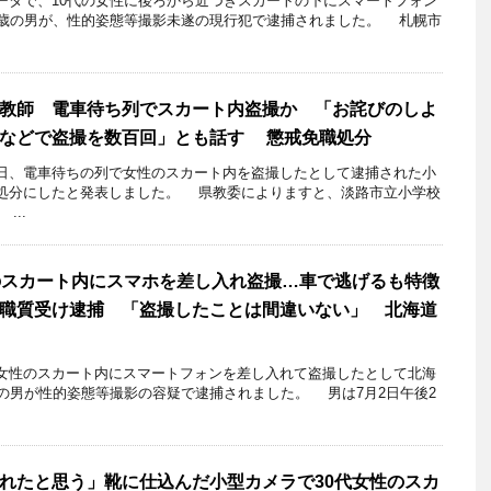
タで、10代の女性に後ろから近づきスカートの下にスマートフォン
5歳の男が、性的姿態等撮影未遂の現行犯で逮捕されました。 札幌市
教師 電車待ち列でスカート内盗撮か 「お詫びのしよ
設などで盗撮を数百回」とも話す 懲戒免職処分
、電車待ちの列で女性のスカート内を盗撮したとして逮捕された小
処分にしたと発表しました。 県教委によりますと、淡路市立小学校
...
のスカート内にスマホを差し入れ盗撮…車で逃げるも特徴
職質受け逮捕 「盗撮したことは間違いない」 北海道
性のスカート内にスマートフォンを差し入れて盗撮したとして北海
職の男が性的姿態等撮影の容疑で逮捕されました。 男は7月2日午後2
れたと思う」靴に仕込んだ小型カメラで30代女性のスカ