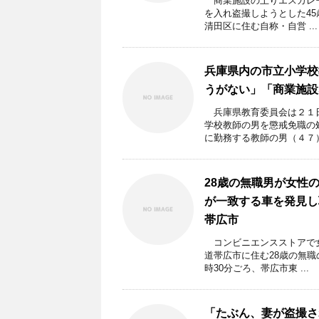
商業施設の上りエスカレー
を入れ盗撮しようとした4
清田区に住む自称・自営 ...
兵庫県内の市立小学校
うがない」「商業施
兵庫県教育委員会は２１日
学校教師の男を懲戒免職の
に勤務する教師の男（４７） 
28歳の無職男が女性
が一致する車を発見し
帯広市
コンビニエンスストアで女
道帯広市に住む28歳の無
時30分ごろ、帯広市東 ...
「たぶん、妻が盗撮さ