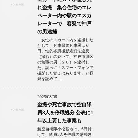
れ盗撮 集合住宅のエレ
ベーター内や駅のエスカ
レーターで 容疑で神戸
の男逮捕
女性のスカート内を盗撮した
として、兵庫県警兵庫署は６
日、性的姿態撮影処罰法違反
（撮影）の疑いで、神戸市灘区
の無職の男（２８）を逮捕し
た。調べに「スマートフォンで
撮影した覚えはあります」と容
疑を認めて ...
2026/08/06
盗撮や死亡事故で空自隊
員3人を停職処分 公表に1
年以上要した事案も
航空自衛隊小松基地は、6日付
けで、隊員3人を停職の懲戒処