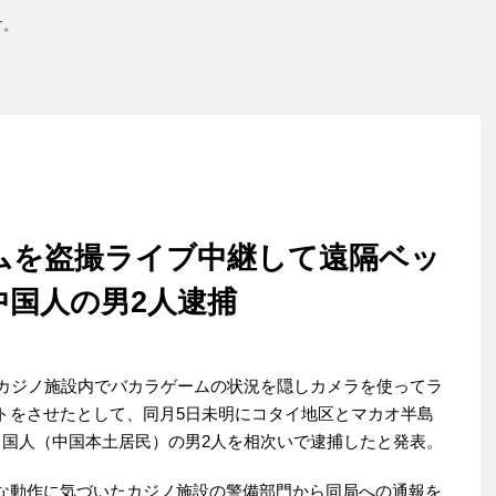
す。
ムを盗撮ライブ中継して遠隔ベッ
中国人の男2人逮捕
カジノ施設内でバカラゲームの状況を隠しカメラを使ってラ
トをさせたとして、同月5日未明にコタイ地区とマカオ半島
中国人（中国本土居民）の男2人を相次いで逮捕したと発表。
な動作に気づいたカジノ施設の警備部門から同局への通報を