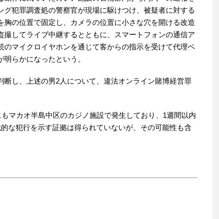
ング犯罪調査処の警察官が現場に駆けつけ、被疑者に対する
を胸の位置で固定し、カメラの位置に小さな穴を開ける改造
盗撮してライブ中継するとともに、スマートフォンの通信ア
続のマイクロイヤホンを通じて客からの指示を受けて代理ベ
が明らかになったという。
断し、上述の男2人について、違法オンライン賭博経営罪
にもマカオ半島中区のカジノ施設で発生しており、1週間以内
織的な犯行を示す証拠は得られていないが、その可能性も含