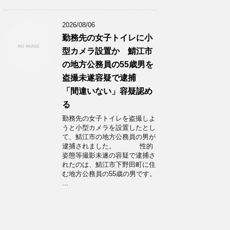
2026/08/06
勤務先の女子トイレに小
型カメラ設置か 鯖江市
の地方公務員の55歳男を
盗撮未遂容疑で逮捕
「間違いない」容疑認め
る
勤務先の女子トイレを盗撮しよ
うと小型カメラを設置したとし
て、鯖江市の地方公務員の男が
逮捕されました。 性的
姿態等撮影未遂の容疑で逮捕さ
れたのは、鯖江市下野田町に住
む地方公務員の55歳の男です。
...