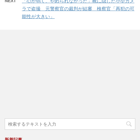
NEXT
「心が弱く、やめられなかった」靴に隠した小型カメ
ラで盗撮 元警察官の裁判が結審 検察官「再犯の可
能性が大きい」
新着記事