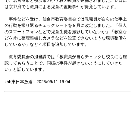
で、名古屋市と横浜市の小学校の教員が逮捕されました。５日に
は京都府でも教員による児童の盗撮事件が発覚しています。
事件などを受け、仙台市教育委員会では教職員が自らの仕事上
の行動を振り返るチェックシートを８月に改定しました。「個人
のスマートフォンなどで児童生徒を撮影していないか」「教室な
どを常に整理整頓しカメラなどを設置できないような環境整備を
しているか」など４項目を追加しています。
教育委員会の担当課では「教職員が自らチェックし校長にも確
認してもらうことで、同様の事件が起きないようにしていきた
い」と話しています。
khb東日本放送 - 2025/09/11 19:04