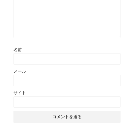
名前
メール
サイト