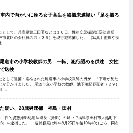
電車内で向かいに座る女子高生を盗撮未遂疑い「足を撮る
として、兵庫県警三田署などは１６日、性的姿態撮影処罰法違反
戸市北区の会社員の男（２６）を現行犯逮捕した。 【写真】盗撮や痴
 ...
尾道市の小学校教師の男 一転、犯行認める供述 女性
で送検
たとして逮捕・送検された尾道市の小学校教師の男が、「下着が見た
とが分かりました。 尾道市立小学校の教師、池下竣紀容疑者（２９）
...
た疑い、28歳男逮捕 福島・田村
ろ、性的姿態撮影処罰法違反（撮影）の疑いで福島県田村市大越町下
8）を逮捕した。 逮捕容疑は昨年8月25日午後10時40分ごろ、同市