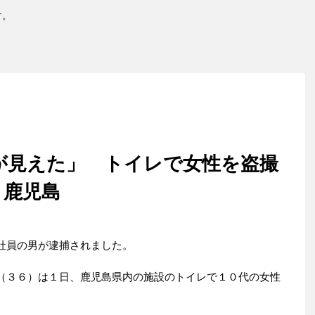
す。
が見えた」 トイレで女性を盗撮
 鹿児島
社員の男が逮捕されました。
（３６）は１日、鹿児島県内の施設のトイレで１０代の女性