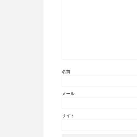
名前
メール
サイト