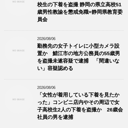
校生の下着を盗撮 静岡の県立高校51
歳男性教諭を懲戒免職=静岡県教育委
員会
2026/08/06
勤務先の女子トイレに小型カメラ設
置か 鯖江市の地方公務員の55歳男
を盗撮未遂容疑で逮捕 「間違いな
い」容疑認める
2026/08/06
「女性が着用している下着を見たか
った」コンビニ店内やその周辺で女
子高校生2人の下着を盗撮か 26歳会
社員の男を逮捕