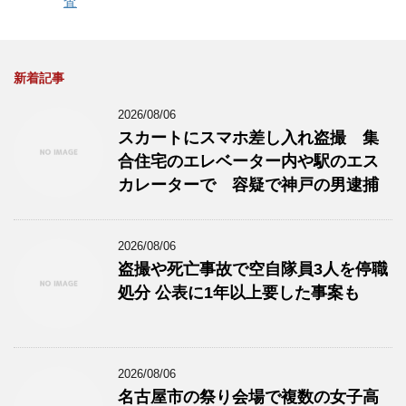
査
新着記事
2026/08/06
スカートにスマホ差し入れ盗撮 集
合住宅のエレベーター内や駅のエス
カレーターで 容疑で神戸の男逮捕
2026/08/06
盗撮や死亡事故で空自隊員3人を停職
処分 公表に1年以上要した事案も
2026/08/06
名古屋市の祭り会場で複数の女子高