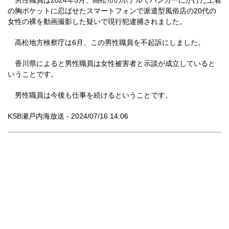
男性職員は2024年5月、高松市のホテルでハンガーにかけた上着
の胸ポケットに忍ばせたスマートフォンで派遣型風俗店の20代の
女性の裸を動画撮影した疑いで現行犯逮捕されました。
高松地方検察庁は6月、この男性職員を不起訴にしました。
香川県によると男性職員は女性被害者と示談が成立していると
いうことです。
男性職員は今後も仕事を続けるということです。
KSB瀬戸内海放送 - 2024/07/16 14:06