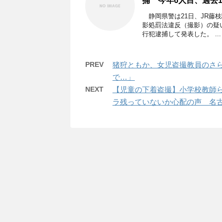
捕 今年6人目、過去
静岡県警は21日、JR藤
影処罰法違反（撮影）の疑
行犯逮捕して発表した。 ...
PREV
猪狩ともか、女児盗撮教員のさ
で…」
NEXT
【児童の下着盗撮】小学校教師
ラ残っていないか心配の声 名