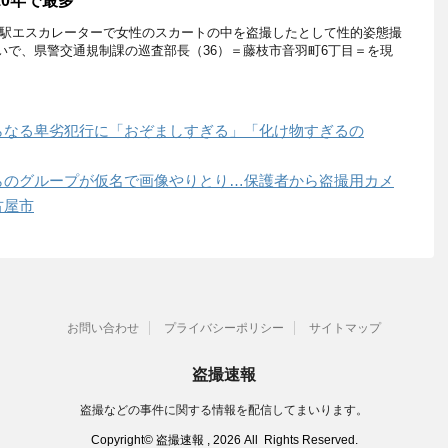
10年で最多
枝駅エスカレーターで女性のスカートの中を盗撮したとして性的姿態撮
いで、県警交通規制課の巡査部長（36）＝藤枝市音羽町6丁目＝を現
らなる卑劣犯行に「おぞましすぎる」「化け物すぎるの
らのグループが仮名で画像やりとり…保護者から盗撮用カメ
古屋市
お問い合わせ
プライバシーポリシー
サイトマップ
盗撮速報
盗撮などの事件に関する情報を配信してまいります。
Copyright© 盗撮速報 , 2026 All Rights Reserved.