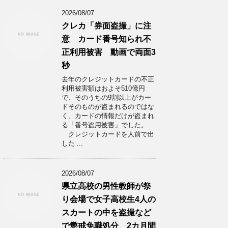
2026/08/07
クレカ「券面盗撮」に注
意 カード番号知られ不
正利用被害 動画で両面3
秒
去年のクレジットカードの不正
利用被害額はおよそ510億円
で、そのうちの9割以上がカー
ドそのものが盗まれるのではな
く、カードの情報だけが盗まれ
る「番号盗用被害」でした。
クレジットカードを人前で出
した ...
2026/08/07
県立高校の男性教師が祭
り会場で女子高校生4人の
スカートの中を盗撮など
で懲戒免職処分 2カ月間