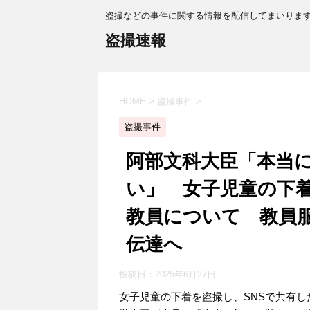
盗撮などの事件に関する情報を配信してまいりま
盗撮速報
HOME
>
盗撮事件
>
盗撮事件
阿部文科大臣「本当
い」 女子児童の下着
教員について 教員
伝達へ
投稿日：
2025年6月27日
女子児童の下着を盗撮し、SNSで共有