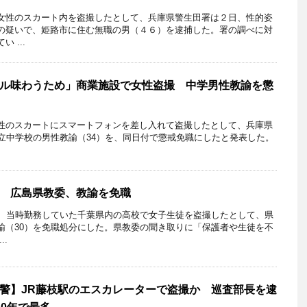
性のスカート内を盗撮したとして、兵庫県警生田署は２日、性的姿
の疑いで、姫路市に住む無職の男（４６）を逮捕した。署の調べに対
 ...
ル味わうため」商業施設で女性盗撮 中学男性教諭を懲
性のスカートにスマートフォンを差し入れて盗撮したとして、兵庫県
市立中学校の男性教諭（34）を、同日付で懲戒免職にしたと発表した。
 広島県教委、教諭を免職
、当時勤務していた千葉県内の高校で女子生徒を盗撮したとして、県
諭（30）を免職処分にした。県教委の聞き取りに「保護者や生徒を不
..
警】JR藤枝駅のエスカレーターで盗撮か 巡査部長を逮