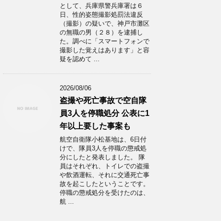
として、兵庫県警兵庫署は６
日、性的姿態撮影処罰法違反
（撮影）の疑いで、神戸市灘区
の無職の男（２８）を逮捕し
た。調べに「スマートフォンで
撮影した覚えはあります」と容
疑を認めて ...
2026/08/06
盗撮や死亡事故で空自隊
員3人を停職処分 公表に1
年以上要した事案も
航空自衛隊小松基地は、6日付
けで、隊員3人を停職の懲戒処
分にしたと発表しました。 隊
員はそれぞれ、トイレでの盗撮
や飲酒運転、それに交通死亡事
故を起こしたということです。
停職の懲戒処分を受けたのは、
航 ...