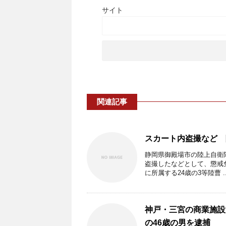
サイト
関連記事
スカート内盗撮など 
静岡県御殿場市の陸上自衛
盗撮したなどとして、懲戒
に所属する24歳の3等陸曹 ..
神戸・三宮の商業施設
の46歳の男を逮捕