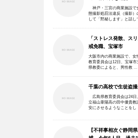
神戸・三宮の商業施設で女
態撮影処罰法違反（撮影）
して「黙秘します」と話してい
「ストレス発散、スリ
戒免職、宝塚市
大阪市内の商業施設で、女
教育委員会は12日、宝塚
県教委によると、男性教 ...
千葉の高校で生徒盗撮
広島県教育委員会は24日
立福山葦陽高の田中優貴教
安にさせるようなことをし .
【不祥事相次ぐ静岡県