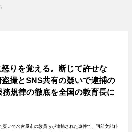
す。
に怒りを覚える。断じて許せな
盗撮とSNS共有の疑いで逮捕の
服務規律の徹底を全国の教育長に
した疑いで名古屋市の教員らが逮捕された事件で、阿部文部科