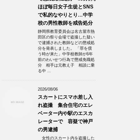
ほぼ毎日女子生徒とSNS
で私的なやりとり…中学
校の男性教師を戒告処分
静岡県教育委員会は名古屋市熱
田区の祭り会場で盗撮した疑い
で逮捕された教師などの懲戒処
分を発表しました。 「罪を償
う時が来た」中学校教師が6年
前のわいせつ行為で懲戒免職処
分 相手は元教え子 相談に乗
る中 ...
2026/08/06
スカートにスマホ差し入
れ盗撮 集合住宅のエレ
ベーター内や駅のエスカ
レーターで 容疑で神戸
の男逮捕
女性のスカート内を盗撮した