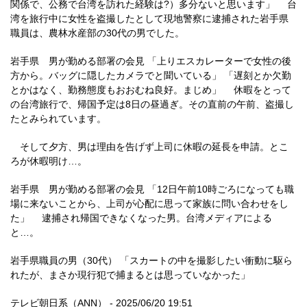
関係で、公務で台湾を訪れた経験は?）多分ないと思います」 台
湾を旅行中に女性を盗撮したとして現地警察に逮捕された岩手県
職員は、農林水産部の30代の男でした。
岩手県 男が勤める部署の会見 「上りエスカレーターで女性の後
方から。バッグに隠したカメラでと聞いている」 「遅刻とか欠勤
とかはなく、勤務態度もおおむね良好。まじめ」 休暇をとって
の台湾旅行で、帰国予定は8日の昼過ぎ。その直前の午前、盗撮し
たとみられています。
そして夕方、男は理由を告げず上司に休暇の延長を申請。とこ
ろが休暇明け…。
岩手県 男が勤める部署の会見 「12日午前10時ごろになっても職
場に来ないことから、上司が心配に思って家族に問い合わせをし
た」 逮捕され帰国できなくなった男。台湾メディアによる
と…。
岩手県職員の男（30代） 「スカートの中を撮影したい衝動に駆ら
れたが、まさか現行犯で捕まるとは思っていなかった」
テレビ朝日系（ANN） - 2025/06/20 19:51