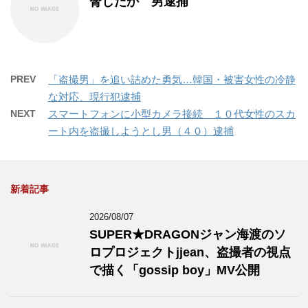
脅したか 男逮捕
PREV
「盗撮男」を追い詰めた勇気…韓国・被害女性の冷静
な対応、現行犯逮捕
NEXT
スマートフォンに小型カメラ接続 １０代女性のスカ
ート内を盗撮しようとし男（４０）逮捕
新着記事
2026/08/07
SUPER★DRAGONジャン海渡のソ
ロプロジェクトjjean、盗撮者の視点
で描く「gossip boy」MV公開