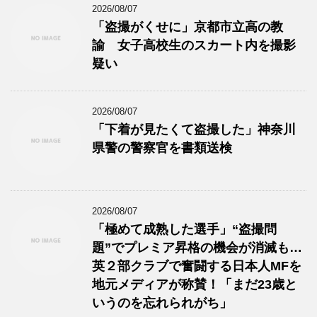
2026/08/07
「盗撮がくせに」京都市立高の教
諭 女子高校生のスカート内を撮影
疑い
2026/08/07
「下着が見たくて盗撮した」神奈川
県警の警察官を書類送検
2026/08/07
「極めて成熟した選手」“盗撮問
題”でプレミア昇格の機会が消滅も…
英２部クラブで奮闘する日本人MFを
地元メディアが称賛！「まだ23歳と
いうのを忘れられがち」