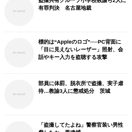
盗撮共有グループ小学校教諭ら2人に
有罪判決 名古屋地裁
標的は“Appleのロゴ”──PC背面に
「目に見えないレーザー」照射、会
話やキー入力を盗聴する攻撃
部員に体罰、脱衣所で盗撮、実子虐
待…教諭3人に懲戒処分 茨城
「盗撮してたよね」警察官装い男性