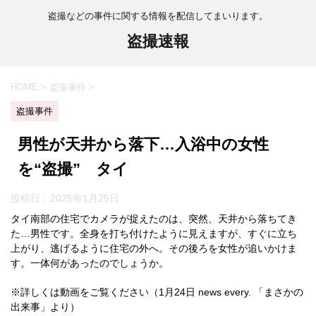
盗撮などの事件に関する情報を配信してまいります。
盗撮速報
HOME
>
盗撮事件
>
盗撮事件
男性が天井から落下…入浴中の女性
を“盗撮” タイ
投稿日：
2025年1月25日
タイ南部の住宅でカメラが捉えたのは、突然、天井から落ちてき
た…男性です。全身を打ち付けたように見えますが、すぐに立ち
上がり、逃げるように住宅の外へ。その後ろを女性が追いかけま
す。一体何があったのでしょうか。
※詳しくは動画をご覧ください（1月24日 news every. 「まさかの
出来事」より）