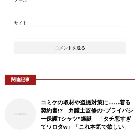
メール
サイト
関連記事
コミケの取材や盗撮対策に……着る
契約書!? 弁護士監修の“プライバシ
ー保護Tシャツ”爆誕 「タチ悪すぎ
てワロタw」「これ本気で欲しい」