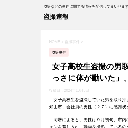
盗撮などの事件に関する情報を配信してまいりま
盗撮速報
HOME
>
盗撮事件
>
盗撮事件
女子高校生盗撮の男
っさに体が動いた」
投稿日：
2024年10月5日
女子高校生を盗撮していた男を取り押
知山市、会社員の男性（２７）に感謝状
同署によると、男性は９月初旬、市内
ォンを差し入れ、動画を撮影しているの