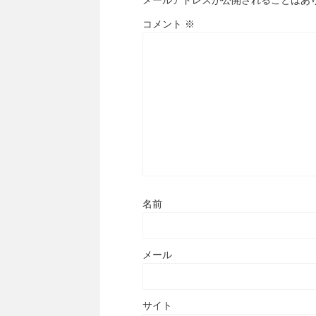
メールアドレスが公開されることはあ
コメント
※
名前
メール
サイト