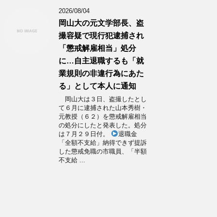
2026/08/04
岡山大の元文学部長、盗
撮容疑で現行犯逮捕され
「懲戒解雇相当」処分
に…自主退職するも「就
業規則の非違行為にあた
る」として本人に通知
岡山大は３日、盗撮したとし
て６月に逮捕された山本秀樹・
元教授（６２）を懲戒解雇相当
の処分にしたと発表した。処分
は７月２９日付。
退職金
「全額不支給」納得できず提訴
した懲戒免職の市職員、「半額
不支給 ...