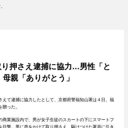
す。
取り押さえ逮捕に協力…男性「と
、母親「ありがとう」
さえて逮捕に協力したとして、京都府警福知山署は４日、福
を贈った。
の商業施設内で、男が女子生徒のスカートの下にスマートフ
を目撃。男に声をかけて取り押さえ、駆けつけた署員に引き