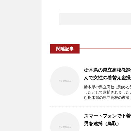
関連記事
栃木県の県立高校教諭
んで女性の着替え盗撮
栃木県の県立高校に勤める
したとして逮捕されました
む栃木県の県立高校の教諭、 
スマートフォンで下着
男を逮捕（鳥取）