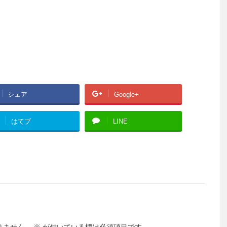
シェア
Google+
はてブ
LINE