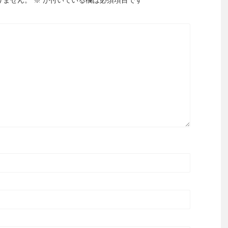
りません。
※
が付いている欄は必須項目です