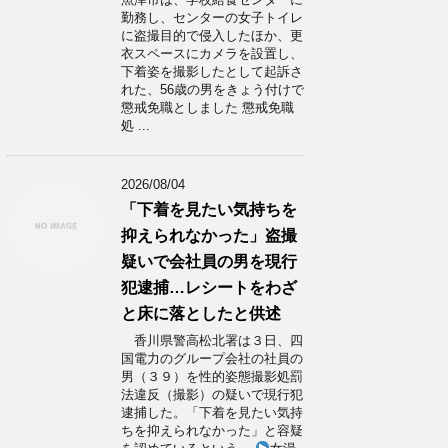
勤務し、センターの女子トイレ
に盗撮目的で侵入したほか、更
衣スペースにカメラを設置し、
下着姿を撮影したとして起訴さ
れた、56歳の男をきょう付けで
懲戒免職としました 懲戒免職
処 ...
2026/08/04
「下着を見たい気持ちを
抑えられなかった」盗撮
疑いで会社員の男を現行
犯逮捕…レシートをわざ
と床に落としたと供述
香川県警高松北署は３日、四
国電力のグループ会社の社員の
男（３９）を性的姿態撮影処罰
法違反（撮影）の疑いで現行犯
逮捕した。「下着を見たい気持
ちを抑えられなかった」と容疑