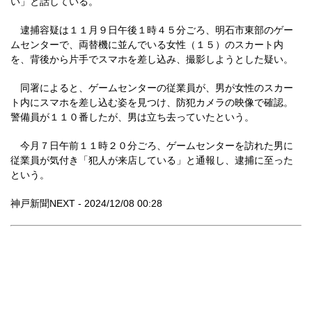
い」と話している。
逮捕容疑は１１月９日午後１時４５分ごろ、明石市東部のゲー
ムセンターで、両替機に並んでいる女性（１５）のスカート内
を、背後から片手でスマホを差し込み、撮影しようとした疑い。
同署によると、ゲームセンターの従業員が、男が女性のスカー
ト内にスマホを差し込む姿を見つけ、防犯カメラの映像で確認。
警備員が１１０番したが、男は立ち去っていたという。
今月７日午前１１時２０分ごろ、ゲームセンターを訪れた男に
従業員が気付き「犯人が来店している」と通報し、逮捕に至った
という。
神戸新聞NEXT - 2024/12/08 00:28