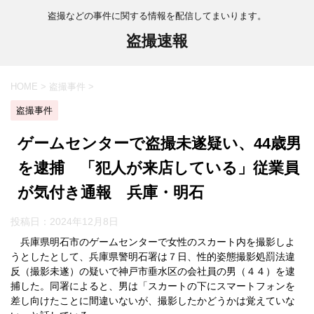
盗撮などの事件に関する情報を配信してまいります。
盗撮速報
HOME
>
盗撮事件
>
盗撮事件
ゲームセンターで盗撮未遂疑い、44歳男
を逮捕 「犯人が来店している」従業員
が気付き通報 兵庫・明石
投稿日：
2024年12月8日
兵庫県明石市のゲームセンターで女性のスカート内を撮影しよ
うとしたとして、兵庫県警明石署は７日、性的姿態撮影処罰法違
反（撮影未遂）の疑いで神戸市垂水区の会社員の男（４４）を逮
捕した。同署によると、男は「スカートの下にスマートフォンを
差し向けたことに間違いないが、撮影したかどうかは覚えていな