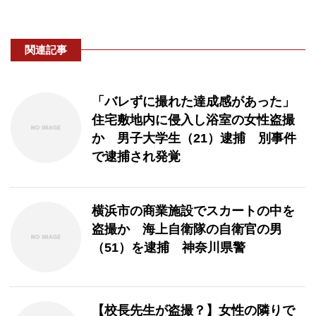
関連記事
「バレずに撮れた達成感があった」
住宅敷地内に侵入し浴室の女性盗撮
か 男子大学生（21）逮捕 別事件
で逮捕され発覚
横浜市の商業施設でスカートの中を
盗撮か 海上自衛隊の自衛官の男
（51）を逮捕 神奈川県警
【校長先生が盗撮？】女性の隣りで