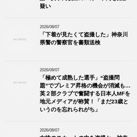
疑い
2026/08/07
「下着が見たくて盗撮した」神奈川
県警の警察官を書類送検
2026/08/07
「極めて成熟した選手」“盗撮問
題”でプレミア昇格の機会が消滅も…
英２部クラブで奮闘する日本人MFを
地元メディアが称賛！「まだ23歳と
いうのを忘れられがち」
2026/08/07