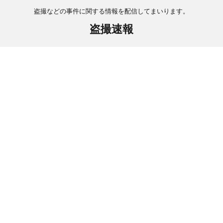
盗撮などの事件に関する情報を配信してまいります。
盗撮速報