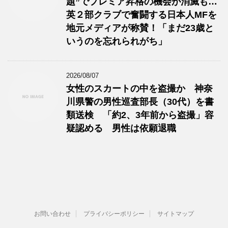
題”でプレミア昇格の機会が消滅も…
英２部クラブで奮闘する日本人MFを
地元メディアが称賛！「まだ23歳と
いうのを忘れられがち」
2026/08/07
女性のスカートの中を盗撮か 神奈
川県警の男性巡査部長（30代）を書
類送検 「約2、3年前から盗撮」容
疑認める 男性は依願退職
お問い合わせ
プライバシーポリシー
サイトマップ