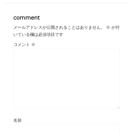
comment
メールアドレスが公開されることはありません。
※
が付
いている欄は必須項目です
コメント
※
名前