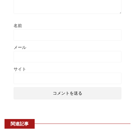
名前
メール
サイト
関連記事