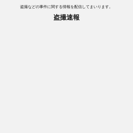
盗撮などの事件に関する情報を配信してまいります。
盗撮速報