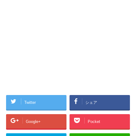
Twitter
シェア
Google+
Pocket