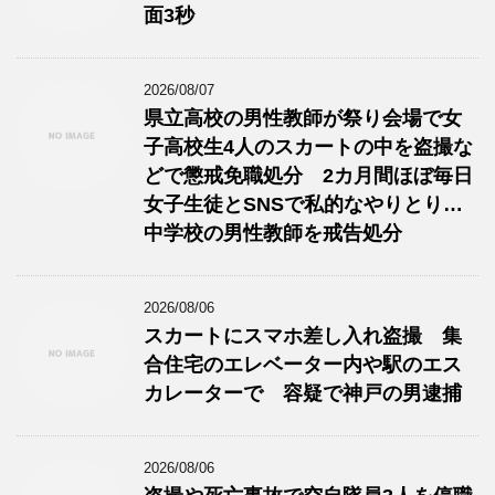
面3秒
2026/08/07
県立高校の男性教師が祭り会場で女
子高校生4人のスカートの中を盗撮な
どで懲戒免職処分 2カ月間ほぼ毎日
女子生徒とSNSで私的なやりとり…
中学校の男性教師を戒告処分
2026/08/06
スカートにスマホ差し入れ盗撮 集
合住宅のエレベーター内や駅のエス
カレーターで 容疑で神戸の男逮捕
2026/08/06