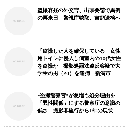
盗撮容疑の外交官、出頭要請で異例
の再来日 警視庁聴取、書類送検へ
「盗撮した人を確保している」女性
用トイレに侵入し個室内の10代女性
を盗撮か 撮影処罰法違反容疑で大
学生の男（20）を逮捕 新潟市
“盗撮警察官”が急増も処分理由を
「異性関係」にする警察庁の意識の
低さ 撮影罪施行から1年の現状