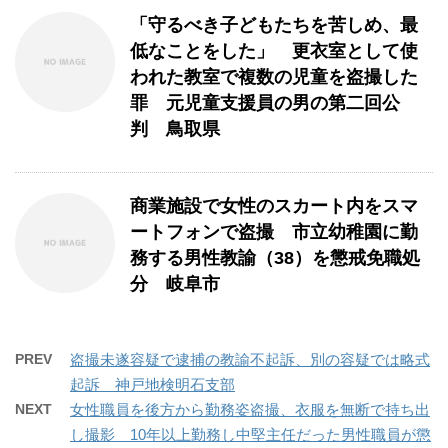
「守るべき子どもたちを苦しめ、最
低なことをした」 更衣室として使
われた教室で複数の児童を盗撮した
罪 元児童支援員の男の第二回公
判 鳥取県
商業施設で女性のスカート内をスマ
ートフォンで盗撮 市立幼稚園に勤
務する男性教諭（38）を懲戒免職処
分 岐阜市
PREV
盗撮未遂容疑で逮捕の教諭不起訴、別の容疑では略式
起訴 神戸地検明石支部
NEXT
女性職員を後方から勤務姿盗撮、衣服を無断で持ち出
し撮影 10年以上勤務し中堅主任だった男性職員が懲