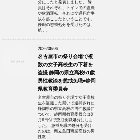
分にしたと発表しました。 隊
員はそれぞれ、トイレでの盗撮
や飲酒運転、それに交通死亡事
故を起こしたということです。
停職の懲戒処分を受けたのは、
航 ...
2026/08/06
名古屋市の祭り会場で複
数の女子高校生の下着を
盗撮 静岡の県立高校51歳
男性教諭を懲戒免職=静岡
県教育委員会
名古屋市の祭り会場で女子高校
生を盗撮した疑いで逮捕された
静岡県の県立高校の男性教諭に
ついて、静岡県教育委員会は8
月6日付で懲戒免職処分にしま
した。 懲戒免職の処分を受け
たのは、県立島田商業高校の男
性教 ...