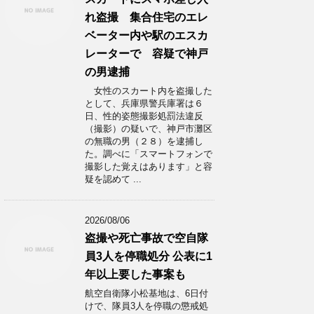
れ盗撮 集合住宅のエレ
ベーター内や駅のエスカ
レーターで 容疑で神戸
の男逮捕
女性のスカート内を盗撮した
として、兵庫県警兵庫署は６
日、性的姿態撮影処罰法違反
（撮影）の疑いで、神戸市灘区
の無職の男（２８）を逮捕し
た。調べに「スマートフォンで
撮影した覚えはあります」と容
疑を認めて ...
2026/08/06
盗撮や死亡事故で空自隊
員3人を停職処分 公表に1
年以上要した事案も
航空自衛隊小松基地は、6日付
けで、隊員3人を停職の懲戒処