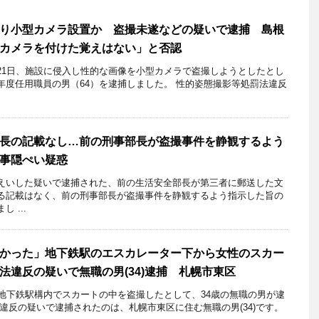
り小型カメラ設置か 盗撮未遂などの疑いで逮捕 島根
「カメラを付けた覚えはない」と否認
21日、施設に侵入し性的な画像を小型カメラで盗撮しようとしたとし
年度任用職員の男（64）を逮捕しました。 性的姿態撮影等処罰法違反
長の記載なし…前の刑事部長が盗撮事件を静観するよう
事隠ぺい疑惑
えいした疑いで逮捕された、前の生活安全部長が第三者に郵送した文
る記載はなく、前の刑事部長が盗撮事件を静観するよう指示した旨の
 ...
かった」地下鉄駅のエスカレーター下から女性のスカー
法違反の疑いで無職の男(34)逮捕 札幌市東区
地下鉄駅構内でスカートの中を盗撮したとして、34歳の無職の男が逮
違反の疑いで逮捕されたのは、札幌市東区に住む無職の男(34)です。