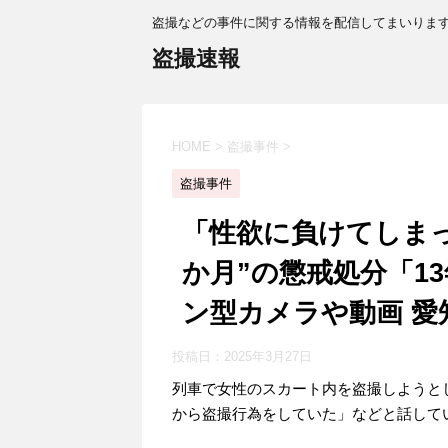
盗撮などの事件に関する情報を配信してまいりま
盗撮速報
HOME
>
盗撮事件
>
盗撮事件
「性欲に負けてしまっ
か月”の懲戒処分「1
ン型カメラや動画 愛
投稿日：
2025年3月27日
列車で女性のスカート内を盗撮しようと
から盗撮行為をしていた」などと話して