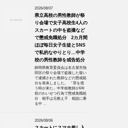
2026/08/07
県立高校の男性教師が祭
り会場で女子高校生4人の
スカートの中を盗撮など
で懲戒免職処分 2カ月間
ほぼ毎日女子生徒とSNS
で私的なやりとり…中学
校の男性教師を戒告処分
静岡県教育委員会は名古屋市熱
田区の祭り会場で盗撮した疑い
で逮捕された教師などの懲戒処
分を発表しました。 「罪を償
う時が来た」中学校教師が6年
前のわいせつ行為で懲戒免職処
分 相手は元教え子 相談に乗
る中 ...
2026/08/06
スカートにスマホ差し入