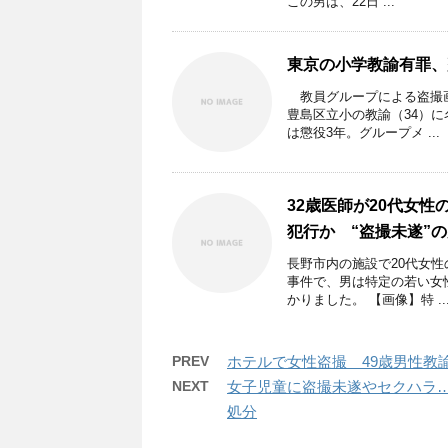
この男は、22日 ...
東京の小学教諭有罪、
教員グループによる盗撮画
豊島区立小の教諭（34）に
は懲役3年。グループメ ...
32歳医師が20代女
犯行か “盗撮未遂”
長野市内の施設で20代女
事件で、男は特定の若い女
かりました。 【画像】特 ..
PREV
ホテルで女性盗撮 49歳男性教
NEXT
女子児童に盗撮未遂やセクハラ…
処分