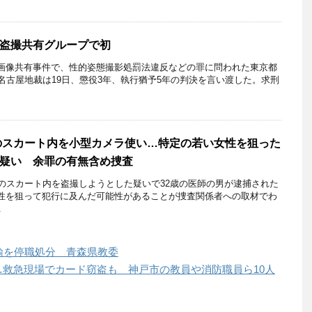
盗撮共有グループで初
像共有事件で、性的姿態撮影処罰法違反などの罪に問われた東京都
名古屋地裁は19日、懲役3年、執行猶予5年の判決を言い渡した。求刑
性のスカート内を小型カメラ使い…特定の若い女性を狙った
の疑い 余罪の有無含め捜査
性のスカート内を盗撮しようとした疑いで32歳の医師の男が逮捕された
性を狙って犯行に及んだ可能性があることが捜査関係者への取材でわ
.
諭を停職処分 青森県教委
救急現場でカード窃盗も 神戸市の教員や消防職員ら10人