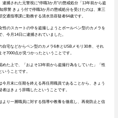
逮捕された元警視に“停職3か月”の懲戒処分「13年前から盗
知県警 きょう付で停職3か月の懲戒処分を受けたのは、東三
部交通指導課に勤務する清水浩容疑者64歳です。
で女性のスカートの中を盗撮しようとボールペン型のカメラを
で、今月14日に逮捕されていました。
自宅などからペン型のカメラ6本とUSBメモリ30本、それ
そ7000点が見つかったということです。
認めた上で、「およそ13年前から盗撮行為をしていた」「性
ということです。
は今月末に任期を終える再任用職員であることから、きょう
疑者はきょう辞職したということです。
はより一層職員に対する指導や教養を徹底し、再発防止と信
。