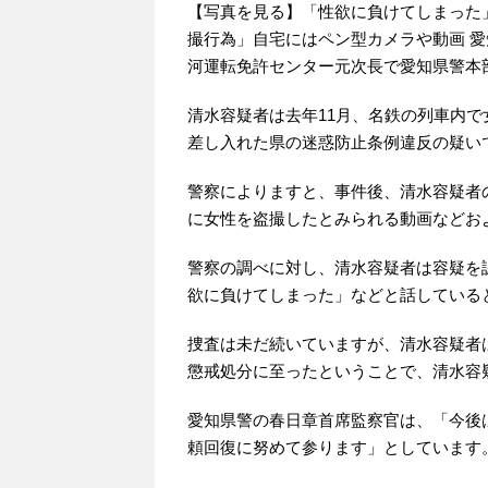
【写真を見る】「性欲に負けてしまった」
撮行為」自宅にはペン型カメラや動画 愛
河運転免許センター元次長で愛知県警本
清水容疑者は去年11月、名鉄の列車内
差し入れた県の迷惑防止条例違反の疑い
警察によりますと、事件後、清水容疑者の
に女性を盗撮したとみられる動画などおよ
警察の調べに対し、清水容疑者は容疑を
欲に負けてしまった」などと話している
捜査は未だ続いていますが、清水容疑者
懲戒処分に至ったということで、清水容
愛知県警の春日章首席監察官は、「今後
頼回復に努めて参ります」としています