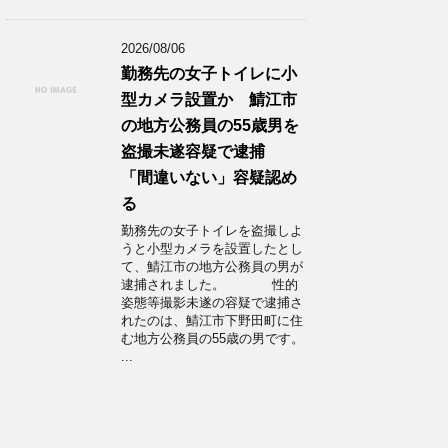
2026/08/06
勤務先の女子トイレに小
型カメラ設置か 鯖江市
の地方公務員の55歳男を
盗撮未遂容疑で逮捕
「間違いない」容疑認め
る
勤務先の女子トイレを盗撮しよ
うと小型カメラを設置したとし
て、鯖江市の地方公務員の男が
逮捕されました。 性的
姿態等撮影未遂の容疑で逮捕さ
れたのは、鯖江市下野田町に住
む地方公務員の55歳の男です。
...