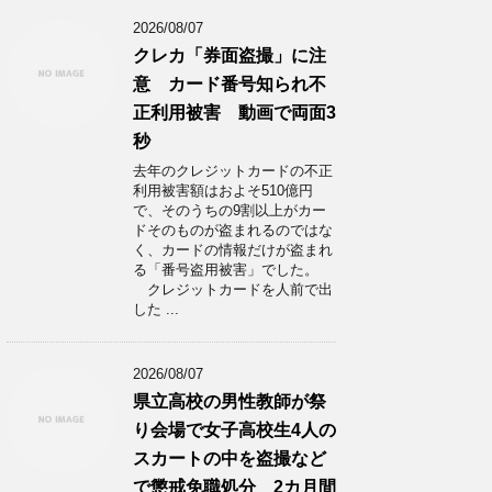
2026/08/07
クレカ「券面盗撮」に注
意 カード番号知られ不
正利用被害 動画で両面3
秒
去年のクレジットカードの不正
利用被害額はおよそ510億円
で、そのうちの9割以上がカー
ドそのものが盗まれるのではな
く、カードの情報だけが盗まれ
る「番号盗用被害」でした。
クレジットカードを人前で出
した ...
2026/08/07
県立高校の男性教師が祭
り会場で女子高校生4人の
スカートの中を盗撮など
で懲戒免職処分 2カ月間