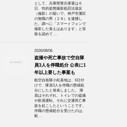
として、兵庫県警兵庫署は６
日、性的姿態撮影処罰法違反
（撮影）の疑いで、神戸市灘区
の無職の男（２８）を逮捕し
た。調べに「スマートフォンで
撮影した覚えはあります」と容
疑を認めて ...
2026/08/06
盗撮や死亡事故で空自隊
員3人を停職処分 公表に1
年以上要した事案も
航空自衛隊小松基地は、6日付
けで、隊員3人を停職の懲戒処
分にしたと発表しました。 隊
員はそれぞれ、トイレでの盗撮
や飲酒運転、それに交通死亡事
故を起こしたということです。
停職の懲戒処分を受けたのは、
航 ...