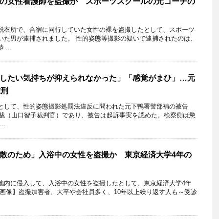
の女性看護師を盗撮か スポーツスクールの元コーチの
脱衣所で、合宿に同行していた女性の裸を盗撮したとして、スポーツ
いた男が逮捕されました。 性的姿態等撮影の疑いで逮捕されたのは、
...
したい気持ちが抑えられなかった」「感覚がまひ」…元
求刑
して、性的姿態撮影処罰法違反に問われた元下鴨署警部補の被告
、地裁（山口智子裁判官）であり、被告は起訴事実を認めた。検察側は懲
..
散のため」入浴中の女性を盗撮か 東京経済大学4年の
地内に侵入して、入浴中の女性を盗撮したとして、東京経済大学4年
【画像】盗撮加害者、大卒や会社員多く、10年以上繰り返す人も～受診