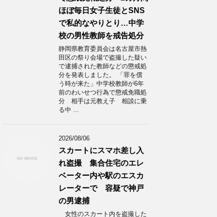
ほぼ毎日女子生徒とSNS
で私的なやりとり…中学
校の男性教師を戒告処分
静岡県教育委員会は名古屋市熱
田区の祭り会場で盗撮した疑い
で逮捕された教師などの懲戒処
分を発表しました。 「罪を償
う時が来た」中学校教師が6年
前のわいせつ行為で懲戒免職処
分 相手は元教え子 相談に乗
る中 ...
2026/08/06
スカートにスマホ差し入
れ盗撮 集合住宅のエレ
ベーター内や駅のエスカ
レーターで 容疑で神戸
の男逮捕
女性のスカート内を盗撮した