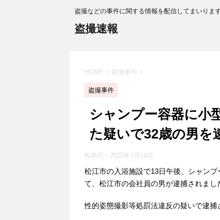
盗撮などの事件に関する情報を配信してまいりま
盗撮速報
HOME
>
盗撮事件
>
盗撮事件
シャンプー容器に小
た疑いで32歳の男を
投稿日：
2025年1月14日
松江市の入浴施設で13日午後、シャン
て、松江市の会社員の男が逮捕されまし
性的姿態撮影等処罰法違反の疑いで逮捕