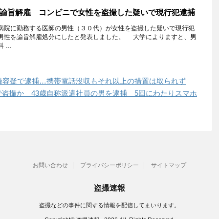
諭旨解雇 コンビニで女性を盗撮した疑いで現行犯逮捕
院に勤務する医師の男性（３０代）が女性を盗撮した疑いで現行犯
男性を諭旨解雇処分にしたと発表しました。 大学によりますと、男
...
撮容疑で逮捕…携帯電話没収もそれ以上の措置は取られず
盗撮か 43歳自称派遣社員の男を逮捕 5回にわたりスマホ
お問い合わせ
プライバシーポリシー
サイトマップ
盗撮速報
盗撮などの事件に関する情報を配信してまいります。