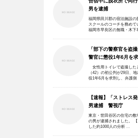
合宿中に脱衣所で同行
男を逮捕
福岡県田川郡の宿泊施設の
スクールのコーチを務めて
福岡市早良区の無職・木下恭 
「部下の警察官を盗撮
警官に懲役1年6月を
女性用トイレで盗撮したと
（42）の初公判が29日
役1年6月を求刑し、弁護側 .
【速報】「ストレス発
男逮捕 警視庁
東京・世田谷区の住宅の敷
の男が逮捕されました。 
した約1000人の分析 ...