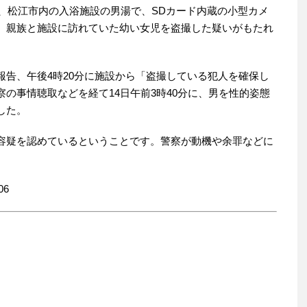
ろ、松江市内の入浴施設の男湯で、SDカード内蔵の小型カメ
、親族と施設に訪れていた幼い女児を盗撮した疑いがもたれ
報告、午後4時20分に施設から「盗撮している犯人を確保し
の事情聴取などを経て14日午前3時40分に、男を性的姿態
した。
容疑を認めているということです。警察が動機や余罪などに
06