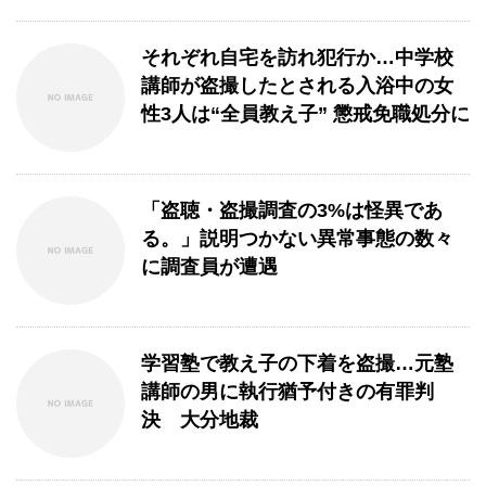
それぞれ自宅を訪れ犯行か…中学校
講師が盗撮したとされる入浴中の女
性3人は“全員教え子” 懲戒免職処分に
「盗聴・盗撮調査の3%は怪異であ
る。」説明つかない異常事態の数々
に調査員が遭遇
学習塾で教え子の下着を盗撮…元塾
講師の男に執行猶予付きの有罪判
決 大分地裁