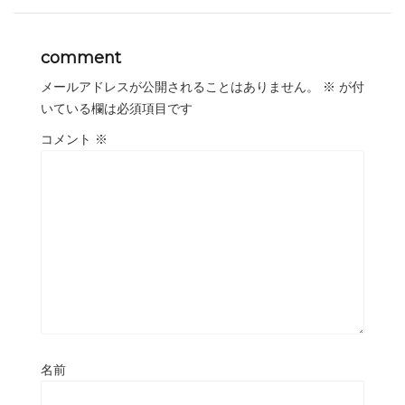
comment
メールアドレスが公開されることはありません。
※
が付
いている欄は必須項目です
コメント
※
名前