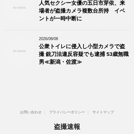
人気セクシー女優の五日市芽依、来
場者が盗撮カメラ複数台所持 イベ
ントが一時中断に
2026/08/08
公衆トイレに侵入し小型カメラで盗
撮 銃刀法違反容疑でも逮捕 53歳無職
男≪新潟・佐渡≫
お問い合わせ
プライバシーポリシー
サイトマップ
盗撮速報