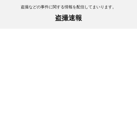
盗撮などの事件に関する情報を配信してまいります。
盗撮速報