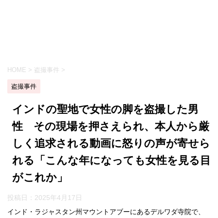
HOME
>
盗撮事件
>
盗撮事件
インドの聖地で女性の脚を盗撮した男
性 その現場を押さえられ、本人から厳
しく追求される動画に怒りの声が寄せら
れる「こんな年になっても女性を見る目
がこれか」
投稿日：
2025年4月17日
インド・ラジャスタン州マウントアブーにあるデルワダ寺院で、