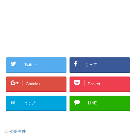
Twitter
シェア
Google+
Pocket
B!
はてブ
LINE
-
盗撮事件