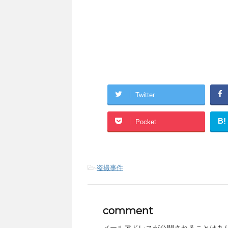
Twitter
B!
Pocket
-
盗撮事件
comment