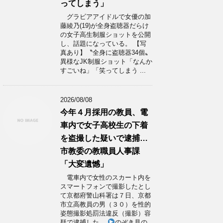
ってしまう」
グラビアアイドルで女優の加
藤綾乃(19)が全身盗聴器だらけ
の女子高生制服ショットを公開
し、話題になっている。 【写
真あり】〝全身に盗聴器34個〟
異様なJK制服ショット「なんか
すごいね」「笑ってしまう ...
2026/08/08
今年４月採用の教員、電
車内で女子高校生の下着
を盗撮した疑いで逮捕…
市教委の教職員人事課
「大変遺憾」
電車内で女性のスカート内を
スマートフォンで撮影したとし
て京都府警山科署は７日、京都
市立高教員の男（３０）を性的
姿態撮影処罰法違反（撮影）容
疑で逮捕した。
のぞき見の