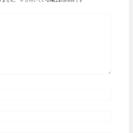
りません。
※
が付いている欄は必須項目です