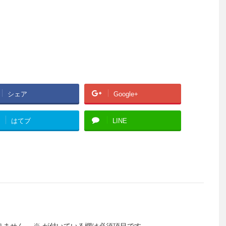
シェア
Google+
はてブ
LINE