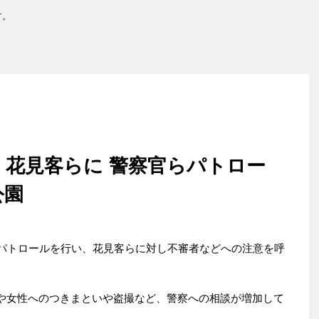
す。
」花見客らに 警察官らパトロー
公園
がパトロールを行い、花見客らに対し不審者などへの注意を呼
や女性へのつきまといや盗撮など、警察への相談が増加して