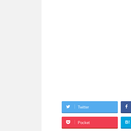
Twitter
B!
Pocket