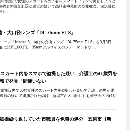
駅の階段で女性のスカート内の下着をスマートフォンで撮影しようと
性的姿態撮影処罰法違反の疑いで高崎市中尾町の高校教員、深沢優仁
 ...
・大口径レンズ「DL 75mm F1.8」
ローン「Inspire 3」向けの交換レンズ「DL 75mm F1.8」を9月3日
3万1,000円。 35mmフルサイズのフォーマットサ ...
のスカート内をスマホで盗撮した疑い 介護士の41歳男を
報で発覚「間違いない」
商業施設内で50代女性のスカート内を盗撮した疑いで介護士の男が逮
撮影の疑いで逮捕されたのは、新潟市西区山田に住む介護士の男(41)
盗撮繰り返していた市職員を免職の処分 五泉市《新