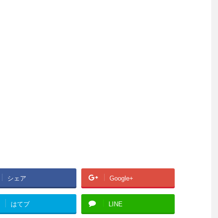
シェア
Google+
はてブ
LINE