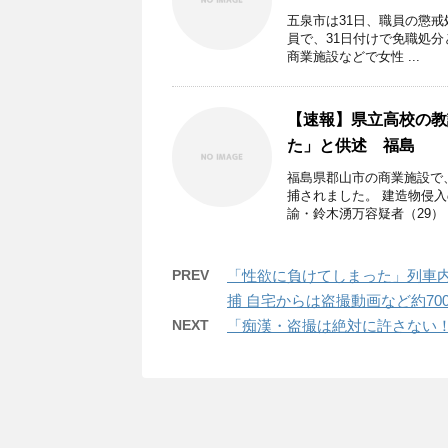
五泉市は31日、職員の懲戒
員で、31日付けで免職処
商業施設などで女性 ...
【速報】県立高校の教
た」と供述 福島
福島県郡山市の商業施設で
捕されました。 建造物侵
諭・鈴木湧万容疑者（29） .
PREV
「性欲に負けてしまった」列車内
捕 自宅からは盗撮動画など約70
NEXT
「痴漢・盗撮は絶対に許さない！