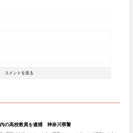
内の高校教員を逮捕 神奈川県警