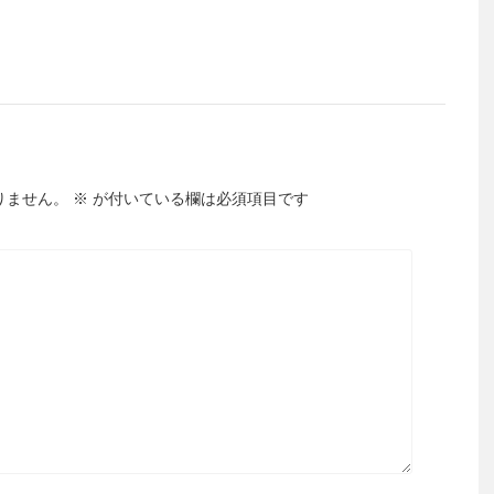
りません。
※
が付いている欄は必須項目です