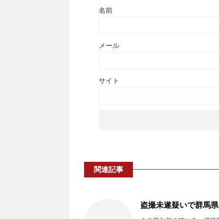
名前
メール
サイト
関連記事
盗撮未遂疑いで群馬県