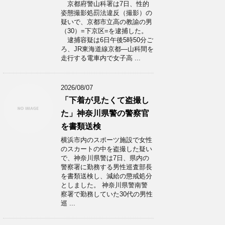
京都府警山科署は7日、性的
姿態撮影処罰法違反（撮影）の
疑いで、京都市立高の教諭の男
（30）=下京区=を逮捕した。
逮捕容疑は6日午後5時50分ご
ろ、JR東海道線京都―山科間を
走行する電車内で女子高 ...
2026/08/07
「下着が見たくて盗撮し
た」神奈川県警の警察官
を書類送検
横浜市内のスポーツ施設で女性
のスカートの中を盗撮した疑い
で、神奈川県警は7日、県内の
警察署に勤務する男性巡査部長
を書類送検し、減給の懲戒処分
としました。 神奈川県警南警
察署で勤務していた30代の男性
巡 ...