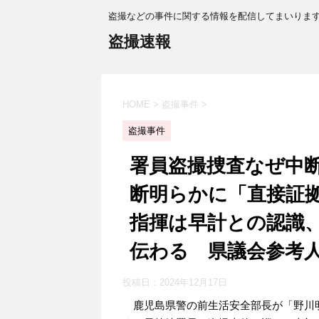
盗撮などの事件に関する情報を配信してまいりま
盗撮速報
HOME
>
盗撮事件
>
盗撮事件
署員盗撮捜査なぜ中
断明らかに「直接証
指揮は早計との認識
伝わる 県議会参考
投稿日：
2024年12月17日
鹿児島県警の前生活安全部長が「野川