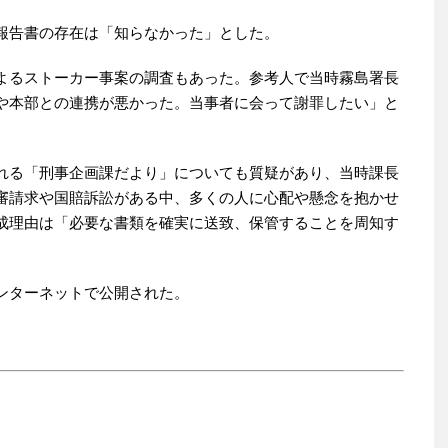
報告書の存在は「知らなかった」とした。
よるストーカー事案の調査もあった。参考人で当時霧島署長
や本部との連携が悪かった。当事者に会って謝罪したい」と
れる「刑事企画課だより」についても質疑があり、当時課長
審請求や国賠訴訟がある中、多くの人に心配や懸念を抱かせ
成理由は「必要な書類を確実に送致、保管することを周知す
ンターネットで公開された。