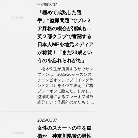
2026/08/07
「極めて成熟した選
手」“盗撮問題”でプレミ
ア昇格の機会が消滅も…
英２部クラブで奮闘する
日本人MFを地元メディア
が称賛！「まだ23歳とい
うのを忘れられがち」
松木玖生が所属するサウサン
プトンは、2025-26シーズンの
チャンピオンシップ（イングラ
ンド２部）を４位で終え、昇格
プレーオフに臨んだ。しかし、
盗撮問題によるプレーオフ追放
処分という予想外のかたちで ...
2026/08/07
女性のスカートの中を盗
撮か 神奈川県警の男性