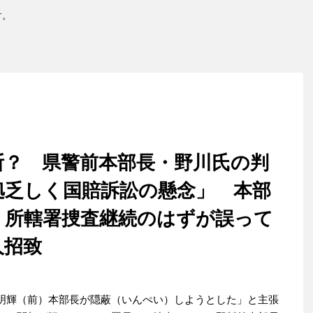
す。
断？ 県警前本部長・野川氏の判
拠乏しく国賠訴訟の懸念」 本部
、所轄署捜査継続のはずが誤って
人招致
明輝（前）本部長が隠蔽（いんぺい）しようとした」と主張