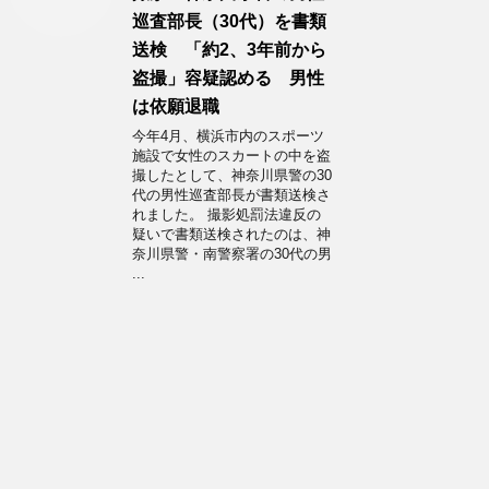
巡査部長（30代）を書類
送検 「約2、3年前から
盗撮」容疑認める 男性
は依願退職
今年4月、横浜市内のスポーツ
施設で女性のスカートの中を盗
撮したとして、神奈川県警の30
代の男性巡査部長が書類送検さ
れました。 撮影処罰法違反の
疑いで書類送検されたのは、神
奈川県警・南警察署の30代の男
...