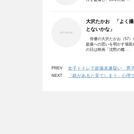
大沢たかお 「よく撮
とないかな」
俳優の大沢たかお（57）が
盗撮への思いを明かす場面
の日は映画「沈黙の艦 ...
PREV
女子トイレで盗撮未遂疑い 男
NEXT
「鏡があると見てしまう」心理