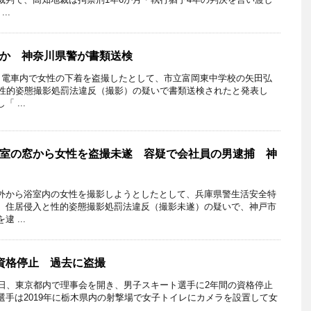
..
か 神奈川県警が書類送検
電車内で女性の下着を盗撮したとして、市立富岡東中学校の矢田弘
に性的姿態撮影処罰法違反（撮影）の疑いで書類送検されたと発表し
 ...
室の窓から女性を盗撮未遂 容疑で会社員の男逮捕 神
から浴室内の女性を撮影しようとしたとして、兵庫県警生活安全特
、住居侵入と性的姿態撮影処罰法違反（撮影未遂）の疑いで、神戸市
 ...
資格停止 過去に盗撮
日、東京都内で理事会を開き、男子スキート選手に2年間の資格停止
選手は2019年に栃木県内の射撃場で女子トイレにカメラを設置して女