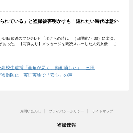
られている」と盗撮被害明かすも「隠れたい時代は意外
14日放送のフジテレビ「ボクらの時代」（日曜前7・00）に出演。
があった。 【写真あり】メッセージを既読スルーした人気女優 こ
子高校生逮捕「画角が悪く、動画消した」 三田
で盗撮防止 実証実験で「安心」の声
お問い合わせ
プライバシーポリシー
サイトマップ
盗撮速報