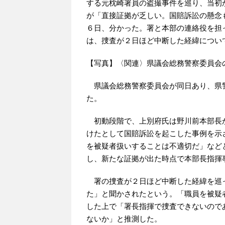
する元枕崎署員の盗撮事件を巡り、当初
が「直接証拠が乏しい。国賠訴訟の懸念
６日、分かった。署と本部の連絡役を担
は、捜査が２日ほど中断した経緯につい
【写真】〈関連〉県議会総務警察委員会
県議会総務警察委員会が同日あり、県
た。
初動段階で、上別府氏は野川前本部長
けたとして国賠訴訟を起こした事例を示
を被疑者扱いすることは不適切だ」など
し、新たな証拠が出た時点で本部長指揮
署の捜査が２日ほど中断した経緯を巡
た」と聞かされたという。「職員を被疑
した上で「署長指揮で捜査できないので
ないか」と推測した。