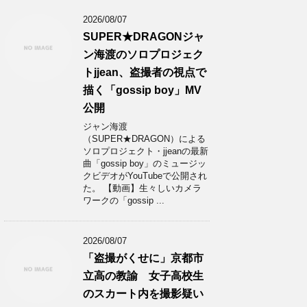
2026/08/07
SUPER★DRAGONジャ
ン海渡のソロプロジェク
トjjean、盗撮者の視点で
描く「gossip boy」MV
公開
ジャン海渡
（SUPER★DRAGON）による
ソロプロジェクト・jjeanの最新
曲「gossip boy」のミュージッ
クビデオがYouTubeで公開され
た。 【動画】生々しいカメラ
ワークの「gossip ...
2026/08/07
「盗撮がくせに」京都市
立高の教諭 女子高校生
のスカート内を撮影疑い