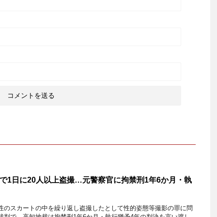
で1日に20人以上盗撮…元警察官に拘禁刑1年6か月・執
性のスカートの中を繰り返し盗撮したとして性的姿態等撮影の罪に問
裁判で、高知地裁は拘禁刑1年6か月・執行猶予4年の判決を言い渡し