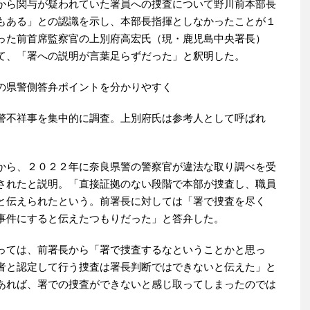
から関与が疑われていた署員への捜査について野川前本部長
もある」との認識を示し、本部長指揮としなかったことが１
った前首席監察官の上別府高宏氏（現・鹿児島中央署長）
て、「署への説明が言葉足らずだった」と釈明した。
の県警側答弁ポイントを分かりやすく
警不祥事を集中的に調査。上別府氏は参考人として呼ばれ
から、２０２２年に奈良県警の警察官が違法な取り調べを受
されたと説明。「直接証拠のない段階で本部が捜査し、職員
と伝えられたという。前署長に対しては「署で捜査を尽く
事件にすると伝えたつもりだった」と答弁した。
っては、前署長から「署で捜査するなということかと思っ
者と認定して行う捜査は署長判断ではできないと伝えた」と
あれば、署での捜査ができないと感じ取ってしまったのでは