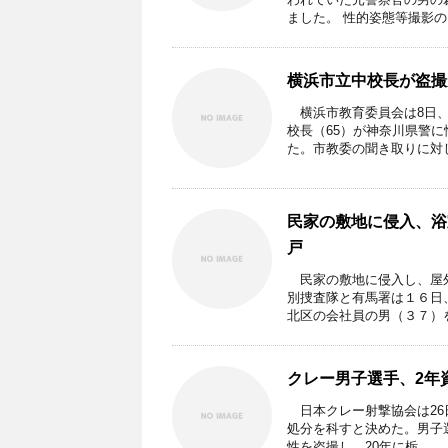
ました。 性的姿態等撮影の .
横浜市立中校長が盗撮
横浜市教育委員会は8日、
校長（65）が神奈川県警
た。市教委の聞き取りに対し「
民家の敷地に侵入、浴
戸
民家の敷地に侵入し、屋外
別捜査隊と有馬署は１６日
北区の会社員の男（３７）を逮
クレー男子選手、2年
日本クレー射撃協会は26
処分を科すと決めた。男子
性を盗撮し、20年に栃 ...