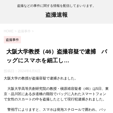
盗撮などの事件に関する情報を配信してまいります。
盗撮速報
HOME
>
盗撮事件
>
盗撮事件
大阪大学教授（46）盗撮容疑で逮捕 バ
ッグにスマホを細工し…
投稿日：
2024年6月6日
大阪大学の教授が盗撮容疑で逮捕されました。
大阪大学高等共創研究院の教授・槇原靖容疑者（46）は5日、東
京・品川区にある歩道橋の階段でバッグに入れたスマートフォン
で女性のスカートの中を盗撮したとして現行犯逮捕されました。
警視庁によりますと、スマホは発泡スチロールで囲われ、バッ