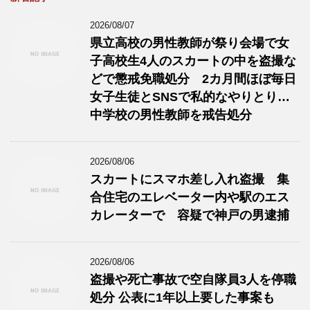
2026/08/07
県立高校の男性教師が祭り会場で女
子高校生4人のスカートの中を盗撮な
どで懲戒免職処分 2カ月間ほぼ毎日
女子生徒とSNSで私的なやりとり…
中学校の男性教師を戒告処分
2026/08/06
スカートにスマホ差し入れ盗撮 集
合住宅のエレベーター内や駅のエス
カレーターで 容疑で神戸の男逮捕
2026/08/06
盗撮や死亡事故で空自隊員3人を停職
処分 公表に1年以上要した事案も