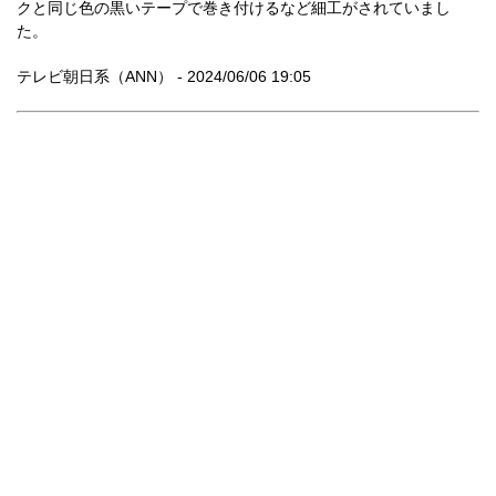
クと同じ色の黒いテープで巻き付けるなど細工がされていまし
た。
テレビ朝日系（ANN） - 2024/06/06 19:05