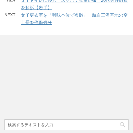
PREV
女子トイレに侵入 スマホで児童盗撮 20代男性教員
を起訴【岩手】
NEXT
女子更衣室を「興味本位で盗撮」 航自三沢基地の空
士長を停職処分