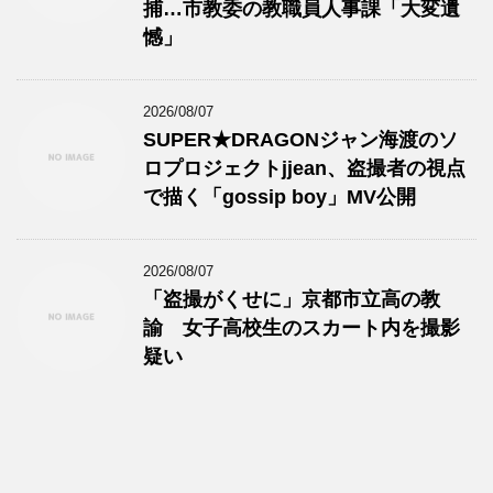
捕…市教委の教職員人事課「大変遺
憾」
2026/08/07
SUPER★DRAGONジャン海渡のソ
ロプロジェクトjjean、盗撮者の視点
で描く「gossip boy」MV公開
2026/08/07
「盗撮がくせに」京都市立高の教
諭 女子高校生のスカート内を撮影
疑い