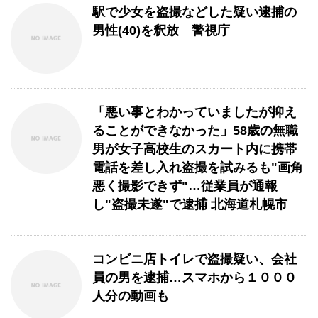
駅で少女を盗撮などした疑い逮捕の
男性(40)を釈放 警視庁
「悪い事とわかっていましたが抑え
ることができなかった」58歳の無職
男が女子高校生のスカート内に携帯
電話を差し入れ盗撮を試みるも"画角
悪く撮影できず"…従業員が通報
し"盗撮未遂"で逮捕 北海道札幌市
コンビニ店トイレで盗撮疑い、会社
員の男を逮捕…スマホから１０００
人分の動画も