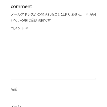
comment
メールアドレスが公開されることはありません。
※
が付
いている欄は必須項目です
コメント
※
名前
メール