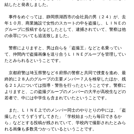
結したと発表しました。
事件をめぐっては、静岡県湖西市の会社員の男（２４）が、去
年１０月、商業施設で女性のスカートの中を盗撮し、ＬＩＮＥの
グループに投稿するなどしたとして、逮捕されていて、警察は他
の余罪についても追送致しました。
警察によりますと、男は自らを「盗撮王」などと名乗ってい
て、仲間内で盗撮画像を送り合うＬＩＮＥグループを管理してい
たとみられるということです。
京都府警は埼玉県警など６府県の警察と共同で捜査を進め、最
終的に２８人のグループの主要メンバー７人を検挙したほか、残
る２１人については指導・警告を行ったということです。警察に
よりますと、この盗撮グループのメンバーの大半が高校生などの
若者で、中には中学生も含まれていたということです。
また、ＬＩＮＥ上でのメンバー同士のやりとりの中には、「盗
撮したくてうずうずしてきた」「学校始まったら毎日できるか
ら」などとする投稿が残されていて、学校内で撮影されたとみら
れる画像も多数見つかっているということです。