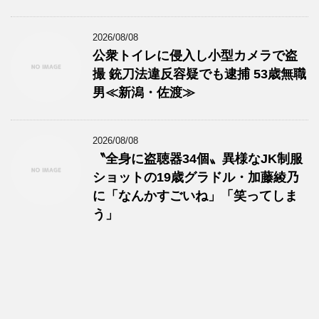
2026/08/08
公衆トイレに侵入し小型カメラで盗
撮 銃刀法違反容疑でも逮捕 53歳無職
男≪新潟・佐渡≫
2026/08/08
〝全身に盗聴器34個〟異様なJK制服
ショットの19歳グラドル・加藤綾乃
に「なんかすごいね」「笑ってしま
う」