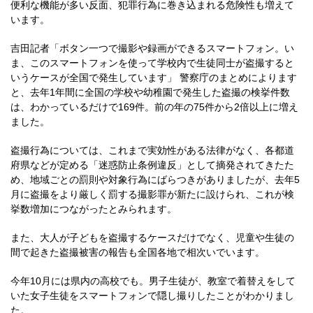
便利な機能が多い反面、犯罪行為に巻き込まれる危険性も増えて
います。
吉田記者「ボタン一つで撮影や録画ができるスマートフォン。い
ま、このスマートフォンを使って学校内で生徒同士が盗撮すると
いうケースが全国で発生しています」 警察庁のまとめによります
と、去年1年間に全国の学校や幼稚園で発生した盗撮の検挙件数
は、わかっているだけで169件。前の年の75件から2倍以上に増え
ました。
盗撮行為については、これまで実効性がある法律がなく、各都道
府県などが定める「迷惑防止条例違反」として摘発されてきたた
め、地域ごとの罰則や対象行為にばらつきがありましたが、去年5
月に盗撮をより厳しく罰する撮影罪が新たに設けられ、これが検
挙数増加につながったとみられます。
また、大人が子どもを盗撮するケースだけでなく、児童や生徒の
間で起きた盗撮被害の報告も全国各地で相次いでいます。
今年10月には県内の高校でも。男子生徒が、教室で着替えをして
いた女子生徒をスマートフォンで隠し撮りしたことがわかりまし
た。