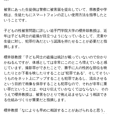
被害にあった生徒側は警察に被害届を提出していて、県教委や学
校は、生徒たちにスマ―トフォンの正しい使用方法を指導したと
いうことです。
子どもの性被害問題に詳しい追手門学院大学の櫻井鼓教授は、近
年は子ども同士の盗撮が目立つようになっているとして、児童や
生徒に対し、犯罪行為だという認識を持たせることが必要だと指
摘します。
櫻井鼓教授「子ども同士の盗撮は統計が載っていないので分かり
かねるんですが、体感としては非常にこのところ増えていると感
じています。撮影罪ができたことで、勝手に人の性的な部位を映
したりとか下着を映したりすることは”犯罪である”、そしてそうい
うものをネット上にアップすることも犯罪であるし、流出させる
という目的で画像を保存することも犯罪なので、それが非常に重
い罪だということは、やはり伝えていかなくてはならない」 その
うえで櫻井教授は、被害をひとりで抱え込ませないよう相談でき
る仕組みづくりが重要だと指摘します。
櫻井教授「なによりも早めに相談することがあげられると思う。