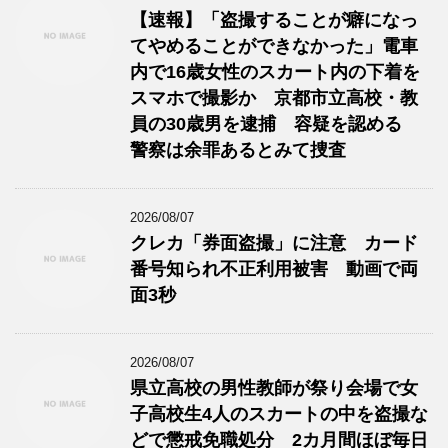
【速報】「盗撮することが癖になっ
てやめることができなかった」電車
内で16歳女性のスカート内の下着を
スマホで撮影か 京都市立高校・教
員の30歳男を逮捕 容疑を認める
警察は余罪あるとみて捜査
2026/08/07
クレカ「券面盗撮」に注意 カード
番号知られ不正利用被害 動画で両
面3秒
2026/08/07
県立高校の男性教師が祭り会場で女
子高校生4人のスカートの中を盗撮な
どで懲戒免職処分 2カ月間ほぼ毎日