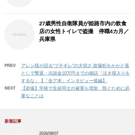
27歳男性自衛隊員が姫路市内の飲食
店の女性トイレで盗撮 停職4カ月／
兵庫県
PREV
アレン様が語る“ブチギレ”の大切さ 盗撮犯をかかと落
としで撃退・示談金10万円までの秘話「泣き寝入りを
するな」【「全ア本」インタビュー後編】
NEXT
【盗撮】学校で生徒同士の被害も増加 防ぐために必
要なことは
新着記事
2026/08/07