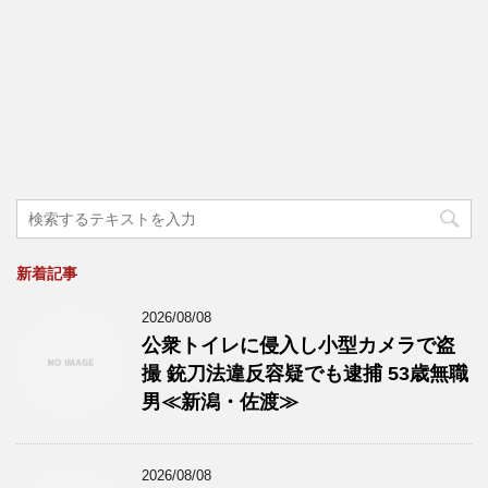
新着記事
2026/08/08
公衆トイレに侵入し小型カメラで盗
撮 銃刀法違反容疑でも逮捕 53歳無職
男≪新潟・佐渡≫
2026/08/08