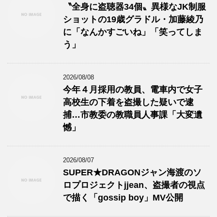
〝全身に盗聴器34個〟異様なJK制服
ショットの19歳グラドル・加藤綾乃
に「なんかすごいね」「笑ってしま
う」
2026/08/08
今年４月採用の教員、電車内で女子
高校生の下着を盗撮した疑いで逮
捕…市教委の教職員人事課「大変遺
憾」
2026/08/07
SUPER★DRAGONジャン海渡のソ
ロプロジェクトjjean、盗撮者の視点
で描く「gossip boy」MV公開